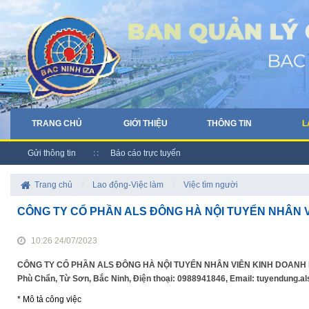
TRANG CHỦ
GIỚI THIỆU
THÔNG TIN
L
Gửi thông tin
Báo cáo trực tuyến
Trang chủ
/
Lao động-Việc làm
/
Việc tìm người
CÔNG TY CỔ PHẦN ALS ĐÔNG HÀ NỘI TUYỂN NHÂN V
10:26 24/07/2023
CÔNG TY CỔ PHẦN ALS ĐÔNG HÀ NỘI TUYỂN NHÂN VIÊN KINH DOANH BIẾT 
Phù Chẩn, Từ Sơn, Bắc Ninh, Điện thoại: 0988941846, Email: tuyendung.
* Mô tả công việc