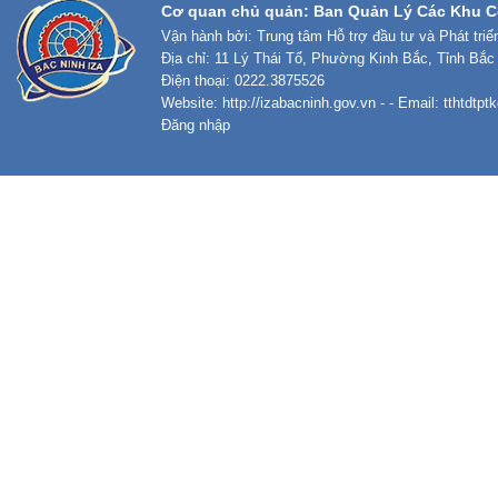
Cơ quan chủ quản: Ban Quản Lý Các Khu C
Vận hành bởi: Trung tâm Hỗ trợ đầu tư và Phát tri
Địa chỉ: 11 Lý Thái Tổ, Phường Kinh Bắc, Tỉnh Bắc
Điện thoại: 0222.3875526
Website:
http://izabacninh.gov.vn
- - Email:
tthtdtp
Đăng nhập