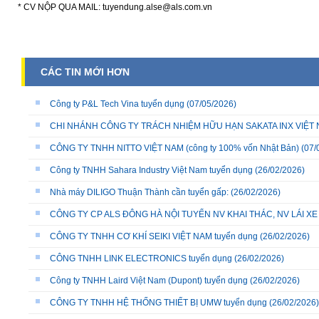
* CV NỘP QUA MAIL: tuyendung.alse@als.com.vn
CÁC TIN MỚI HƠN
Công ty P&L Tech Vina tuyển dụng
(07/05/2026)
CHI NHÁNH CÔNG TY TRÁCH NHIỆM HỮU HẠN SAKATA INX VIỆT NA
CÔNG TY TNHH NITTO VIỆT NAM (công ty 100% vốn Nhật Bản)
(07/
Công ty TNHH Sahara Industry Việt Nam tuyển dụng
(26/02/2026)
Nhà máy DILIGO Thuận Thành cần tuyển gấp:
(26/02/2026)
CÔNG TY CP ALS ĐÔNG HÀ NỘI TUYỂN NV KHAI THÁC, NV LÁI X
CÔNG TY TNHH CƠ KHÍ SEIKI VIỆT NAM tuyển dụng
(26/02/2026)
CÔNG TNHH LINK ELECTRONICS tuyển dụng
(26/02/2026)
Công ty TNHH Laird Việt Nam (Dupont) tuyển dụng
(26/02/2026)
CÔNG TY TNHH HỆ THỐNG THIẾT BỊ UMW tuyển dụng
(26/02/2026)