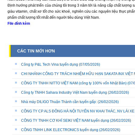
Định hướng phát triển của chúng tôi trong 3 năm tới là nâng cấp chất lượng 
giàu vitamin, chất xơ tốt cho sức khoẻ, nghiên cứu các nguyên liệu thực ph
phẩm chất lượng tốt nhất đến người tiêu dùng Việt Nam.
File đính kèm
CÁC TIN MỚI HƠN
Công ty P&L Tech Vina tuyển dụng
(07/05/2026)
CHI NHÁNH CÔNG TY TRÁCH NHIỆM HỮU HẠN SAKATA INX VIỆT NA
CÔNG TY TNHH NITTO VIỆT NAM (công ty 100% vốn Nhật Bản)
(07/
Công ty TNHH Sahara Industry Việt Nam tuyển dụng
(26/02/2026)
Nhà máy DILIGO Thuận Thành cần tuyển gấp:
(26/02/2026)
CÔNG TY CP ALS ĐÔNG HÀ NỘI TUYỂN NV KHAI THÁC, NV LÁI X
CÔNG TY TNHH CƠ KHÍ SEIKI VIỆT NAM tuyển dụng
(26/02/2026)
CÔNG TNHH LINK ELECTRONICS tuyển dụng
(26/02/2026)