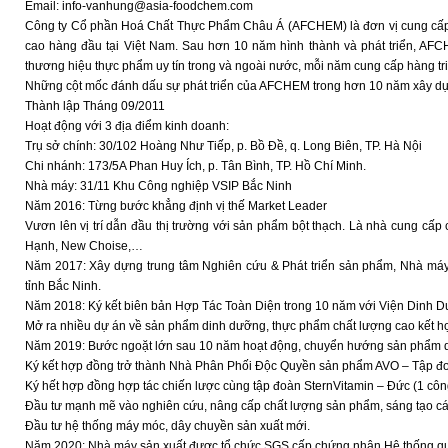
Email: info-vanhung@asia-foodchem.com
Công ty Cổ phần Hoá Chất Thực Phẩm Châu Á (AFCHEM) là đơn vị cung cấp c
cao hàng đầu tại Việt Nam. Sau hơn 10 năm hình thành và phát triển, AFCH
thương hiệu thực phẩm uy tín trong và ngoài nước, mỗi năm cung cấp hàng tri
Những cột mốc đánh dấu sự phát triển của AFCHEM trong hơn 10 năm xây dựn
Thành lập Tháng 09/2011
Hoạt động với 3 địa điểm kinh doanh:
Trụ sở chính: 30/102 Hoàng Như Tiếp, p. Bồ Đề, q. Long Biên, TP. Hà Nội
Chi nhánh: 173/5A Phan Huy Ích, p. Tân Bình, TP. Hồ Chí Minh.
Nhà máy: 31/11 Khu Công nghiệp VSIP Bắc Ninh
Năm 2016: Từng bước khẳng định vị thế Market Leader
Vươn lên vị trí dẫn đầu thị trường với sản phẩm bột thạch. Là nhà cung cấp
Hạnh, New Choise,…
Năm 2017: Xây dựng trung tâm Nghiên cứu & Phát triển sản phẩm, Nhà m
tỉnh Bắc Ninh.
Năm 2018: Ký kết biên bản Hợp Tác Toàn Diện trong 10 năm với Viện Dinh D
Mở ra nhiều dự án về sản phẩm dinh dưỡng, thực phẩm chất lượng cao kết h
Năm 2019: Bước ngoặt lớn sau 10 năm hoạt động, chuyển hướng sản phẩm d
Ký kết hợp đồng trở thành Nhà Phân Phối Độc Quyền sản phẩm AVO – Tập đo
Ký hết hợp đồng hợp tác chiến lược cùng tập đoàn SternVitamin – Đức (1 côn
Đầu tư mạnh mẽ vào nghiên cứu, nâng cấp chất lượng sản phẩm, sáng tạo c
Đầu tư hệ thống máy móc, dây chuyền sản xuất mới.
Năm 2020: Nhà máy sản xuất được tổ chức SGS cấp chứng nhận Hệ thống quả