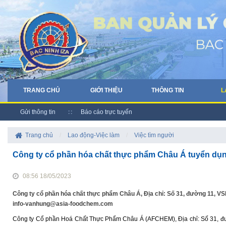
TRANG CHỦ
GIỚI THIỆU
THÔNG TIN
L
Gửi thông tin
Báo cáo trực tuyến
Trang chủ
/
Lao động-Việc làm
/
Việc tìm người
Công ty cổ phần hóa chất thực phẩm Châu Á tuyển dụ
08:56 18/05/2023
Công ty cổ phần hóa chất thực phẩm Châu Á, Địa chỉ: Số 31, đường 11, VSI
info-vanhung@asia-foodchem.com
Công ty Cổ phần Hoá Chất Thực Phẩm Châu Á (AFCHEM), Địa chỉ: Số 31, đườ