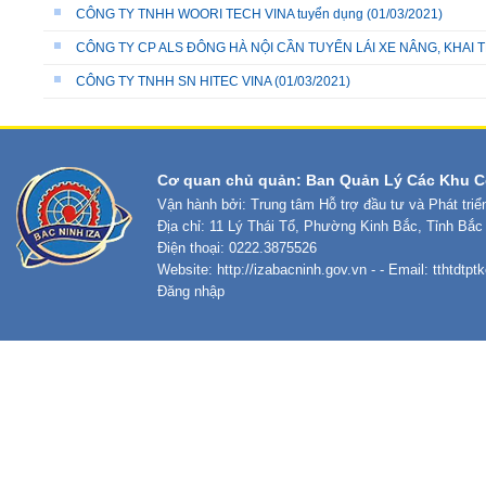
CÔNG TY TNHH WOORI TECH VINA tuyển dụng
(01/03/2021)
CÔNG TY CP ALS ĐÔNG HÀ NỘI CẦN TUYỂN LÁI XE NÂNG, KHAI
CÔNG TY TNHH SN HITEC VINA
(01/03/2021)
Cơ quan chủ quản: Ban Quản Lý Các Khu C
Vận hành bởi: Trung tâm Hỗ trợ đầu tư và Phát tri
Địa chỉ: 11 Lý Thái Tổ, Phường Kinh Bắc, Tỉnh Bắc
Điện thoại: 0222.3875526
Website:
http://izabacninh.gov.vn
- - Email:
tthtdtp
Đăng nhập