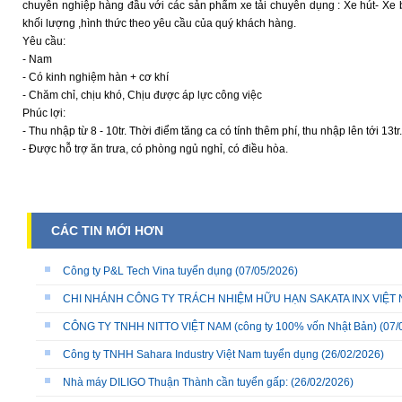
chuyên nghiệp hàng đầu với các sản phẩm xe tải chuyên dụng : Xe hút- Xe b
khối lượng ,hình thức theo yêu cầu của quý khách hàng.
Yêu cầu:
- Nam
- Có kinh nghiệm hàn + cơ khí
- Chăm chỉ, chịu khó, Chịu được áp lực công việc
Phúc lợi:
- Thu nhập từ 8 - 10tr. Thời điểm tăng ca có tính thêm phí, thu nhập lên tới 13tr.
- Được hỗ trợ ăn trưa, có phòng ngủ nghỉ, có điều hòa.
CÁC TIN MỚI HƠN
Công ty P&L Tech Vina tuyển dụng
(07/05/2026)
CHI NHÁNH CÔNG TY TRÁCH NHIỆM HỮU HẠN SAKATA INX VIỆT NA
CÔNG TY TNHH NITTO VIỆT NAM (công ty 100% vốn Nhật Bản)
(07/
Công ty TNHH Sahara Industry Việt Nam tuyển dụng
(26/02/2026)
Nhà máy DILIGO Thuận Thành cần tuyển gấp:
(26/02/2026)