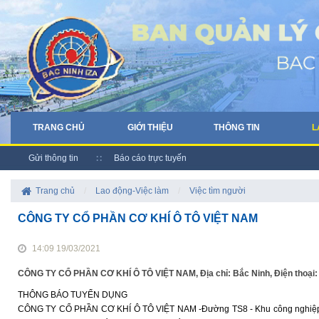
TRANG CHỦ
GIỚI THIỆU
THÔNG TIN
L
Gửi thông tin
Báo cáo trực tuyến
Trang chủ
/
Lao động-Việc làm
/
Việc tìm người
CÔNG TY CỔ PHẦN CƠ KHÍ Ô TÔ VIỆT NAM
14:09 19/03/2021
CÔNG TY CỔ PHẦN CƠ KHÍ Ô TÔ VIỆT NAM, Địa chỉ: Bắc Ninh, Điện thoại
THÔNG BÁO TUYỂN DỤNG
CÔNG TY CỔ PHẦN CƠ KHÍ Ô TÔ VIỆT NAM -Đường TS8 - Khu công nghiệp Ti