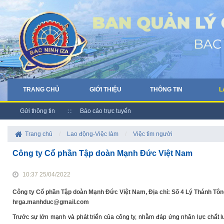
TRANG CHỦ
GIỚI THIỆU
THÔNG TIN
L
Gửi thông tin
Báo cáo trực tuyến
Trang chủ
/
Lao động-Việc làm
/
Việc tìm người
Công ty Cổ phần Tập doàn Mạnh Đức Việt Nam
10:37 25/04/2022
Công ty Cổ phần Tập doàn Mạnh Đức Việt Nam, Địa chỉ: Số 4 Lý Thánh Tông
hrga.manhduc@gmail.com
Trước sự lớn mạnh và phát triển của công ty, nhằm đáp ứng nhân lực chất 