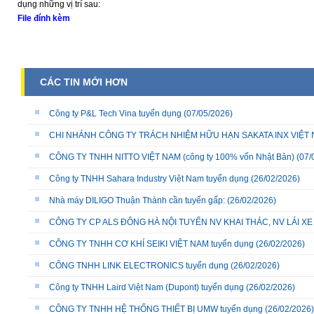
dụng những vị trí sau:
File đính kèm
CÁC TIN MỚI HƠN
Công ty P&L Tech Vina tuyển dụng
(07/05/2026)
CHI NHÁNH CÔNG TY TRÁCH NHIỆM HỮU HẠN SAKATA INX VIỆT NA
CÔNG TY TNHH NITTO VIỆT NAM (công ty 100% vốn Nhật Bản)
(07/
Công ty TNHH Sahara Industry Việt Nam tuyển dụng
(26/02/2026)
Nhà máy DILIGO Thuận Thành cần tuyển gấp:
(26/02/2026)
CÔNG TY CP ALS ĐÔNG HÀ NỘI TUYỂN NV KHAI THÁC, NV LÁI X
CÔNG TY TNHH CƠ KHÍ SEIKI VIỆT NAM tuyển dụng
(26/02/2026)
CÔNG TNHH LINK ELECTRONICS tuyển dụng
(26/02/2026)
Công ty TNHH Laird Việt Nam (Dupont) tuyển dụng
(26/02/2026)
CÔNG TY TNHH HỆ THỐNG THIẾT BỊ UMW tuyển dụng
(26/02/2026)