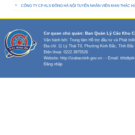
CÔNG TY CP ALS ĐÔNG HÀ NỘI TUYỂN NHÂN VIÊN KHAI THÁC 
Cơ quan chủ quản: Ban Quản Lý Các Khu C
Vận hành bởi: Trung tâm Hỗ trợ đầu tư và Phát tri
Địa chỉ: 11 Lý Thái Tổ, Phường Kinh Bắc, Tỉnh Bắc
Điện thoại: 0222.3875526
Website:
http://izabacninh.gov.vn
- - Email:
tthtdtp
Đăng nhập