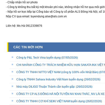
- Chấp nhận hồ sơ photo
- Công ty không thu bất kỳ một khoản phí nào, không nhận hồ hơ qua môi giới
- Nộp hồ sơ trực tiếp tại Cổng bảo vệ Công ty cổ phần ALS Đông Hà Nội, số 
Nộp CV qua email: tuyendung.alse@als.com.vn
Liên hệ: Ms Hà 0912339876
CÁC TIN MỚI HƠN
Công ty P&L Tech Vina tuyển dụng
(07/05/2026)
CHI NHÁNH CÔNG TY TRÁCH NHIỆM HỮU HẠN SAKATA INX VIỆT NA
CÔNG TY TNHH NITTO VIỆT NAM (công ty 100% vốn Nhật Bản)
(07/
Công ty TNHH Sahara Industry Việt Nam tuyển dụng
(26/02/2026)
Nhà máy DILIGO Thuận Thành cần tuyển gấp:
(26/02/2026)
CÔNG TY CP ALS ĐÔNG HÀ NỘI TUYỂN NV KHAI THÁC, NV LÁI X
CÔNG TY TNHH CƠ KHÍ SEIKI VIỆT NAM tuyển dụng
(26/02/2026)