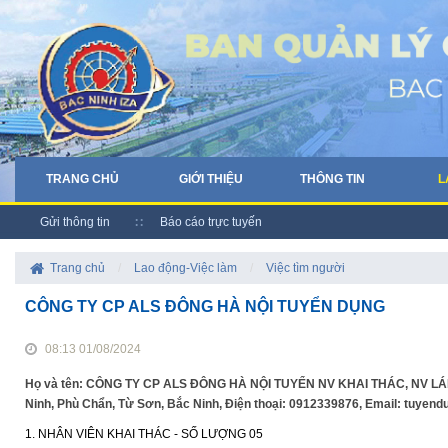
TRANG CHỦ
GIỚI THIỆU
THÔNG TIN
L
Gửi thông tin
Báo cáo trực tuyến
Trang chủ
/
Lao động-Việc làm
/
Việc tìm người
CÔNG TY CP ALS ĐÔNG HÀ NỘI TUYỂN DỤNG
08:13 01/08/2024
Họ và tên: CÔNG TY CP ALS ĐÔNG HÀ NỘI TUYỂN NV KHAI THÁC, NV LÁI X
Ninh, Phù Chẩn, Từ Sơn, Bắc Ninh, Điện thoại: 0912339876, Email: tuyen
1. NHÂN VIÊN KHAI THÁC - SỐ LƯỢNG 05