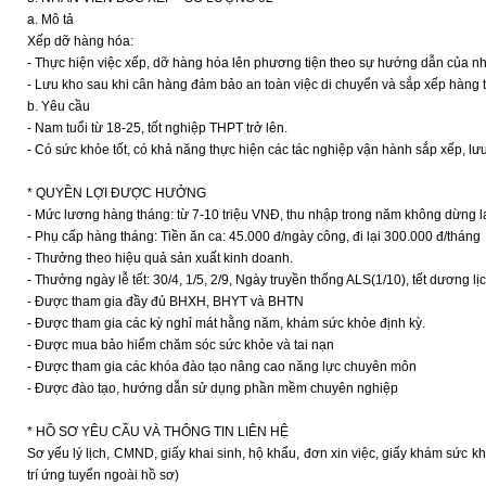
a. Mô tả
Xếp dỡ hàng hóa:
- Thực hiện việc xếp, dỡ hàng hóa lên phương tiện theo sự hướng dẫn của nh
- Lưu kho sau khi cân hàng đảm bảo an toàn việc di chuyển và sắp xếp hàng 
b. Yêu cầu
- Nam tuổi từ 18-25, tốt nghiệp THPT trở lên.
- Có sức khỏe tốt, có khả năng thực hiện các tác nghiệp vận hành sắp xếp, lư
* QUYỀN LỢI ĐƯỢC HƯỞNG
- Mức lương hàng tháng: từ 7-10 triệu VNĐ, thu nhập trong năm không dừng lạ
- Phụ cấp hàng tháng: Tiền ăn ca: 45.000 đ/ngày công, đi lại 300.000 đ/tháng
- Thưởng theo hiệu quả sản xuất kinh doanh.
- Thưởng ngày lễ tết: 30/4, 1/5, 2/9, Ngày truyền thống ALS(1/10), tết dương l
- Được tham gia đầy đủ BHXH, BHYT và BHTN
- Được tham gia các kỳ nghỉ mát hằng năm, khám sức khỏe định kỳ.
- Được mua bảo hiểm chăm sóc sức khỏe và tai nạn
- Được tham gia các khóa đào tạo nâng cao năng lực chuyên môn
- Được đào tạo, hướng dẫn sử dụng phần mềm chuyên nghiệp
* HỒ SƠ YÊU CẦU VÀ THÔNG TIN LIÊN HỆ
Sơ yếu lý lịch, CMND, giấy khai sinh, hộ khẩu, đơn xin việc, giấy khám sức kh
trí ứng tuyển ngoài hồ sơ)