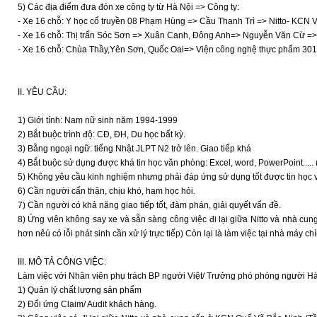
5) Các địa điểm đưa đón xe công ty từ Hà Nội => Công ty:
- Xe 16 chỗ: Y học cổ truyền 08 Phạm Hùng => Cầu Thanh Trì => Nitto- KCN 
- Xe 16 chỗ: Thị trấn Sóc Sơn => Xuân Canh, Đông Anh=> Nguyễn Văn Cừ =>
- Xe 16 chỗ: Chùa Thầy,Yên Sơn, Quốc Oai=> Viện công nghệ thực phẩm 301
II. YÊU CẦU:
1) Giới tính: Nam nữ sinh năm 1994-1999
2) Bắt buộc trình độ: CĐ, ĐH, Du học bất kỳ.
3) Bằng ngoại ngữ: tiếng Nhật JLPT N2 trở lên. Giao tiếp khá
4) Bắt buộc sử dụng được khá tin học văn phòng: Excel, word, PowerPoint..... 
5) Không yêu cầu kinh nghiệm nhưng phải đáp ứng sử dụng tốt được tin học vă
6) Cần người cẩn thận, chịu khó, ham học hỏi.
7) Cần người có khả năng giao tiếp tốt, đàm phán, giải quyết vấn đề.
8) Ứng viên không say xe và sẵn sàng công việc đi lại giữa Nitto và nhà c
hơn nêú có lỗi phát sinh cần xử lý trực tiếp) Còn lại là làm việc tại nhà máy c
III. MÔ TẢ CÔNG VIỆC:
Làm việc với Nhân viên phụ trách BP người Việt/ Trưởng phó phòng người H
1) Quản lý chất lượng sản phẩm
2) Đối ứng Claim/ Audit khách hàng.