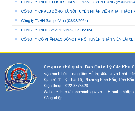
CÔNG TY TNHH CƠ KHÍ SEIKI VIỆT NAM TUYỂN DỤNG
(25/03/2024
CÔNG TY CP ALS ĐÔNG HÀ NỘI TUYỂN NHÂN VIÊN KHAI THÁC 
Công ty TNHH Sampo Vina
(08/03/2024)
CÔNG TY TNHH SAMPO VINA
(08/03/2024)
CÔNG TY CỔ PHẦN ALS ĐÔNG HÀ NỘI TUYỂN NHÂN VIÊN LÁI XE
Cơ quan chủ quản: Ban Quản Lý Các Khu C
Vận hành bởi: Trung tâm Hỗ trợ đầu tư và Phát tri
Địa chỉ: 11 Lý Thái Tổ, Phường Kinh Bắc, Tỉnh Bắc
Điện thoại: 0222.3875526
Website:
http://izabacninh.gov.vn
- - Email:
tthtdtp
Đăng nhập