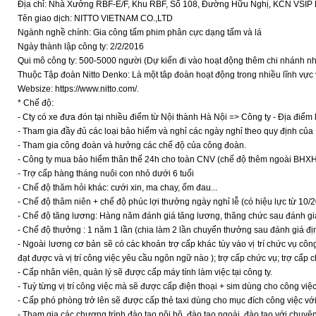
Địa chỉ: Nhà Xưởng RBF-E/F, Khu RBF, Số 108, Đường Hữu Nghị, KCN VSIP 
Tên giao dịch: NITTO VIETNAM CO.,LTD
Ngành nghề chính: Gia công tấm phim phân cực dạng tấm và lá
Ngày thành lập công ty: 2/2/2016
Qui mô công ty: 500-5000 người (Dự kiến đi vào hoạt động thêm chi nhánh 
Thuộc Tập đoàn Nitto Denko: Là một tâp đoàn hoạt động trong nhiều lĩnh vực và
Websize: https://www.nitto.com/.
* Chế độ:
- Cty có xe đưa đón tại nhiều điểm từ Nội thành Hà Nội => Công ty - Địa điểm 
- Tham gia đầy đủ các loại bảo hiểm và nghỉ các ngày nghỉ theo quy định của 
- Tham gia công đoàn và hưởng các chế độ của công đoàn.
- Công ty mua bảo hiểm thân thể 24h cho toàn CNV (chế độ thêm ngoài BHXH
- Trợ cấp hàng tháng nuôi con nhỏ dưới 6 tuổi
- Chế độ thăm hỏi khác: cưới xin, ma chay, ốm đau...
- Chế độ thâm niên + chế độ phúc lợi thưởng ngày nghỉ lễ (có hiệu lực từ 10/
- Chế độ tăng lương: Hàng năm đánh giá tăng lương, thăng chức sau đánh g
- Chế độ thưởng : 1 năm 1 lần (chia làm 2 lần chuyển thưởng sau đánh giá địn
- Ngoài lương cơ bản sẽ có các khoản trợ cấp khác tùy vào vị trí chức vụ công
đạt được và vị trí công việc yêu cầu ngôn ngữ nào ); trợ cấp chức vụ; trợ cấp ch
- Cấp nhân viên, quản lý sẽ được cấp máy tính làm việc tại công ty.
- Tuỳ từng vị trí công việc mà sẽ được cấp điện thoại + sim dùng cho công việc
- Cấp phó phòng trở lên sẽ được cấp thẻ taxi dùng cho mục đích công việc vớ
- Tham gia các chương trình đào tạo nội bộ, đào tạo ngoài, đào tạo với chuyên