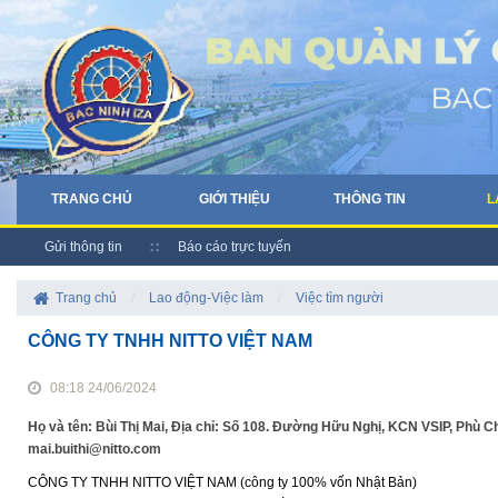
TRANG CHỦ
GIỚI THIỆU
THÔNG TIN
L
Gửi thông tin
Báo cáo trực tuyến
Trang chủ
/
Lao động-Việc làm
/
Việc tìm người
CÔNG TY TNHH NITTO VIỆT NAM
08:18 24/06/2024
Họ và tên: Bùi Thị Mai, Địa chỉ: Số 108. Đường Hữu Nghị, KCN VSIP, Phù 
mai.buithi@nitto.com
CÔNG TY TNHH NITTO VIỆT NAM (công ty 100% vốn Nhật Bản)