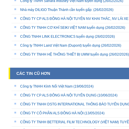
Công ty TNHH Sahara Industry Việt Nam tuyển dụng
(26/02/2026)
Nhà máy DILIGO Thuận Thành cần tuyển gấp:
(26/02/2026)
CÔNG TY CP ALS ĐÔNG HÀ NỘI TUYỂN NV KHAI THÁC, NV LÁI X
CÔNG TY TNHH CƠ KHÍ SEIKI VIỆT NAM tuyển dụng
(26/02/2026)
CÔNG TNHH LINK ELECTRONICS tuyển dụng
(26/02/2026)
Công ty TNHH Laird Việt Nam (Dupont) tuyển dụng
(26/02/2026)
CÔNG TY TNHH HỆ THỐNG THIẾT BỊ UMW tuyển dụng
(26/02/2026)
CÁC TIN CŨ HƠN
Công ty TNHH Kính Nổi Việt Nam
(19/06/2024)
CÔNG TY CP ALS ĐÔNG HÀ NỘI TUYỂN DỤNG
(10/06/2024)
CÔNG TY TNHH DSTG INTERNATIONAL THÔNG BÁO TUYỂN DỤN
CÔNG TY CỔ PHẦN ALS ĐÔNG HÀ NỘI
(13/05/2024)
CÔNG TY TNHH BETTERIAL FILM TECHNOLOGY (VIỆT NAM) TUY