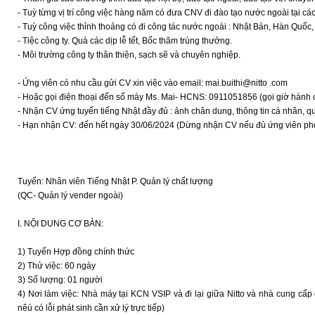
- Tuỳ từng vị trí công việc hàng năm có đưa CNV đi đào tạo nước ngoài tại c
- Tuỳ công việc thỉnh thoảng có đi công tác nước ngoài : Nhật Bản, Hàn Quốc, 
- Tiệc công ty. Quà các dịp lễ tết, Bốc thăm trúng thưởng.
- Môi trường công ty thân thiện, sạch sẽ và chuyên nghiệp.
- Ứng viên có nhu cầu gửi CV xin việc vào email: mai.buithi@nitto .com
- Hoặc gọi điện thoại đến số máy Ms. Mai- HCNS: 0911051856 (gọi giờ hành ch
- Nhận CV ứng tuyển tiếng Nhật đầy đủ : ảnh chân dung, thông tin cá nhân, qu
- Hạn nhận CV: đến hết ngày 30/06/2024 (Dừng nhận CV nếu đủ ứng viên p
Tuyển: Nhân viên Tiếng Nhật P. Quản lý chất lượng
(QC- Quản lý vender ngoài)
I. NỘI DUNG CƠ BẢN:
1) Tuyển Hợp đồng chính thức
2) Thử việc: 60 ngày
3) Số lượng: 01 người
4) Nơi làm việc: Nhà máy tại KCN VSIP và đi lại giữa Nitto và nhà cung c
nêú có lỗi phát sinh cần xử lý trực tiếp)