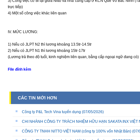
3) Công việc có đi lại giữa Nitto và nhà cung cấp ở KCN Quế Võ Bắc Ninh (Tầ
trực tiếp)
4) Một số công việc khác liên quan
IV. MỨC LƯƠNG:
1) Nếu có JLPT N2 thì lương khoảng 13.5tr-14.5tr
2) Nếu có JLPT N1 thì lương khoảng 15tr-17tr
(Lương trả theo độ tuổi, kinh nghiệm liên quan, bằng cấp ngoại ngữ đang có)
File đính kèm
CÁC TIN MỚI HƠN
Công ty P&L Tech Vina tuyển dụng
(07/05/2026)
CHI NHÁNH CÔNG TY TRÁCH NHIỆM HỮU HẠN SAKATA INX VIỆT NA
CÔNG TY TNHH NITTO VIỆT NAM (công ty 100% vốn Nhật Bản)
(07/