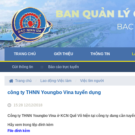
TRANG CHỦ
GIỚI THIỆU
THÔNG TIN
L
Gửi thông tin
Báo cáo trực tuyến
Trang chủ
/
Lao động-Việc làm
/
Việc tìm người
công ty THNN Youngbo Vina tuyển dụng
15:28 12/12/2018
Công ty THNN Youngbo Vina ở KCN Quế Võ hiện tại công ty đang cần tuyển 
Hãy xem trong tệp đính kèm
File đính kèm