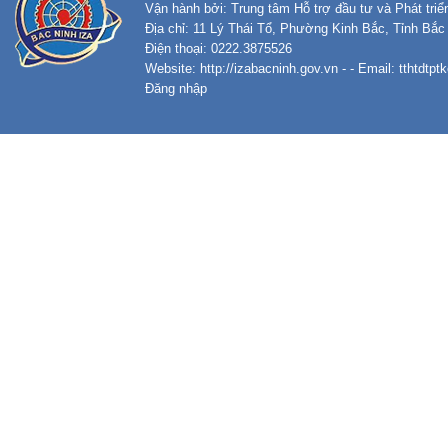
Vận hành bởi: Trung tâm Hỗ trợ đầu tư và Phát tri
Địa chỉ: 11 Lý Thái Tổ, Phường Kinh Bắc, Tỉnh Bắc
Điện thoại: 0222.3875526
Website:
http://izabacninh.gov.vn
- - Email:
tthtdtp
Đăng nhập