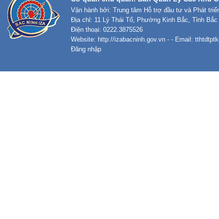
Vận hành bởi: Trung tâm Hỗ trợ đầu tư và Phát tri
Địa chỉ: 11 Lý Thái Tổ, Phường Kinh Bắc, Tỉnh Bắc
Điện thoại: 0222.3875526
Website:
http://izabacninh.gov.vn
- - Email:
tthtdtp
Đăng nhập