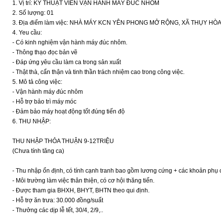
1. Vị trí: KỸ THUẬT VIÊN VẬN HÀNH MÁY ĐÚC NHÔM
2. Số lượng: 01
3. Địa điểm làm việc: NHÀ MÁY KCN YÊN PHONG MỞ RỘNG, XÃ THỤY HÒ
4. Yeu cầu:
- Có kinh nghiệm vận hành máy đúc nhôm.
- Thông thạo đọc bản vẽ
- Đáp ứng yêu cầu làm ca trong sản xuất
- Thật thà, cẩn thận và tinh thần trách nhiệm cao trong công việc.
5. Mô tả công việc:
- Vận hành máy đúc nhôm
- Hỗ trợ bảo trì máy móc
- Đảm bảo máy hoạt động tốt đúng tiến độ
6. THU NHẬP:
THU NHẬP THỎA THUẬN 9-12TRIỆU
(Chưa tính tăng ca)
- Thu nhập ổn định, có tính cạnh tranh bao gồm lương cứng + các khoản phụ 
- Môi trường làm việc thân thiện, có cơ hội thăng tiến.
- Được tham gia BHXH, BHYT, BHTN theo qui định.
- Hỗ trợ ăn trưa: 30.000 đồng/suất
- Thưởng các dịp lễ tết, 30/4, 2/9,..