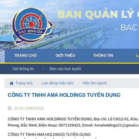
TRANG CHỦ
GIỚI THIỆU
THÔNG TIN
L
Gửi thông tin
Báo cáo trực tuyến
Trang chủ
/
Lao động-Việc làm
/
Việc tìm người
CÔNG TY TNHH AMA HOLDINGS TUYỂN DỤNG
16:16 10/03/2022
CÔNG TY TNHH AMA HOLDINGS TUYỂN DỤNG, Địa chỉ: Lô CN12-01, Khu cô
Phong, Bắc Ninh, Điện thoại: 0971329423, Email: Amaholdings21@gmail.
CÔNG TY TNHH AMA HOLDINGS TUYỂN DỤNG