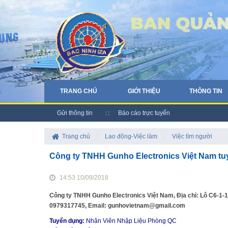
TRANG CHỦ
GIỚI THIỆU
THÔNG TIN
Gửi thông tin
Báo cáo trực tuyến
Trang chủ
/
Lao động-Việc làm
/
Việc tìm người
Công ty TNHH Gunho Electronics Việt Nam t
14:53 10/09/2018
Công ty TNHH Gunho Electronics Việt Nam, Địa chỉ: Lô C6-1-1
0979317745, Email: gunhovietnam@gmail.com
Tuyển dụng:
Nhân Viên Nhập Liệu Phòng QC