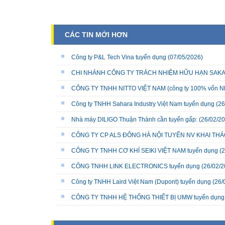
CÁC TIN MỚI HƠN
Công ty P&L Tech Vina tuyển dụng
(07/05/2026)
CHI NHÁNH CÔNG TY TRÁCH NHIỆM HỮU HẠN SAKATA 
CÔNG TY TNHH NITTO VIỆT NAM (công ty 100% vốn N
Công ty TNHH Sahara Industry Việt Nam tuyển dụng
(26
Nhà máy DILIGO Thuận Thành cần tuyển gấp:
(26/02/20
CÔNG TY CP ALS ĐÔNG HÀ NỘI TUYỂN NV KHAI THÁC
CÔNG TY TNHH CƠ KHÍ SEIKI VIỆT NAM tuyển dụng
(2
CÔNG TNHH LINK ELECTRONICS tuyển dụng
(26/02/2
Công ty TNHH Laird Việt Nam (Dupont) tuyển dụng
(26/
CÔNG TY TNHH HỆ THỐNG THIẾT BỊ UMW tuyển dụng