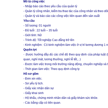
Mô tả công việc
- Nhập báo cáo theo yêu cầu của quản lý
- Quản lý công nhân, kiểm tra thao tác của công nhân và theo dõ
- Quản lý và báo cáo các công việc liên quan đến sản xuất
Yêu cầu
- Số lượng: 01 người
- Độ tuổi : 22 tuổi – 35 tuổi
- Giới tính: Nữ
- Trình độ: Tốt nghiệp Cao đẳng trở lên
- Kinh nghiệm : Có kinh nghiệm làm việc ở vị trí tương đương 1 n
Quyền lợi
- .Được hưởng đầy đủ các chế độ theo quy định của pháp luật (
quan, nghỉ mát, lương thưởng, nghỉ lễ tết,...)
- Được làm việc trong môi trường năng động, chuyên nghiệp và th
- Thời gian làm việc: Theo quy định công ty
Hồ sơ gồm
- Đơn xin việc.
- Sơ yếu lý lịch.
- Giấy xác nhận dân sự
- Giấy khai sinh
- Hộ khẩu, chứng minh nhân dân và giấy khám sức khỏe.
- Các bằng cấp có liên quan.