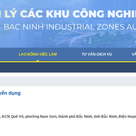
LAO ĐỘNG-VIỆC LÀM
TƯ VẤN-DỊCH VỤ
V
uyển dụng
, KCN Quế Võ, phường Nam Sơn, thành phố Bắc Ninh, tỉnh Bắc Ninh, Điện thoại