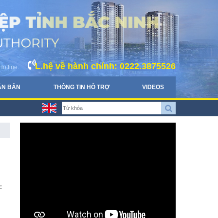
L.hệ về hành chính: 0222.3875526
Hotline:
ĂN BẢN
THÔNG TIN HỖ TRỢ
VIDEOS
: