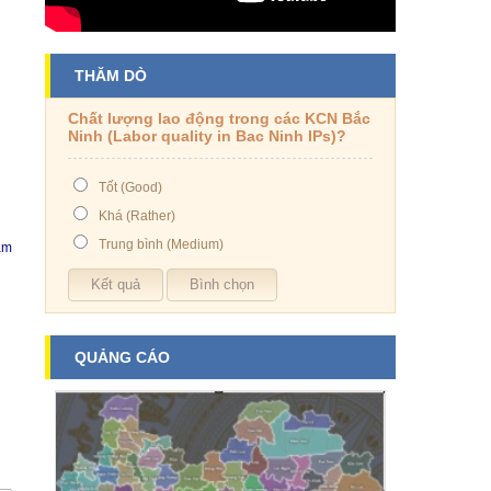
THĂM DÒ
Chất lượng lao động trong các KCN Bắc
Ninh (Labor quality in Bac Ninh IPs)?
Tốt (Good)
Khá (Rather)
Trung bình (Medium)
am
QUẢNG CÁO