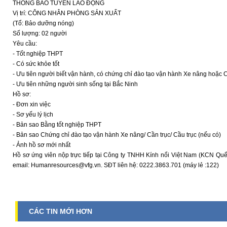
THÔNG BÁO TUYỂN LAO ĐỘNG
Vị trí: CÔNG NHÂN PHÒNG SẢN XUẤT
(Tổ: Bảo dưỡng nóng)
Số lượng: 02 người
Yêu cầu:
- Tốt nghiệp THPT
- Có sức khỏe tốt
- Ưu tiên người biết vận hành, có chứng chỉ đào tạo vận hành Xe nâng hoặc C
- Ưu tiên những người sinh sống tại Bắc Ninh
Hồ sơ:
- Đơn xin việc
- Sơ yếu lý lịch
- Bản sao Bằng tốt nghiệp THPT
- Bản sao Chứng chỉ đào tạo vận hành Xe nâng/ Cần trục/ Cầu trục (nếu có)
- Ảnh hồ sơ mới nhất
Hồ sơ ứng viên nộp trực tiếp tại Công ty TNHH Kính nổi Việt Nam (KCN Qu
email: Humanresources@vfg.vn. SĐT liên hệ: 0222.3863.701 (máy lẻ :122)
CÁC TIN MỚI HƠN