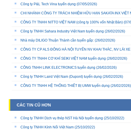
Công ty P&L Tech Vina tuyển dụng
(07/05/2026)
CHI NHÁNH CÔNG TY TRÁCH NHIỆM HỮU HẠN SAKATA INX VIỆT NA
CÔNG TY TNHH NITTO VIỆT NAM (công ty 100% vốn Nhật Bản)
(07/
Công ty TNHH Sahara Industry Việt Nam tuyển dụng
(26/02/2026)
Nhà máy DILIGO Thuận Thành cần tuyển gấp:
(26/02/2026)
CÔNG TY CP ALS ĐÔNG HÀ NỘI TUYỂN NV KHAI THÁC, NV LÁI X
CÔNG TY TNHH CƠ KHÍ SEIKI VIỆT NAM tuyển dụng
(26/02/2026)
CÔNG TNHH LINK ELECTRONICS tuyển dụng
(26/02/2026)
Công ty TNHH Laird Việt Nam (Dupont) tuyển dụng
(26/02/2026)
CÔNG TY TNHH HỆ THỐNG THIẾT BỊ UMW tuyển dụng
(26/02/2026)
CÁC TIN CŨ HƠN
Công ty TNHH Dịch vụ thép NST Hà Nội tuyển dụng
(25/10/2022)
Công ty TNHH Kính Nổi Việt Nam
(25/10/2022)