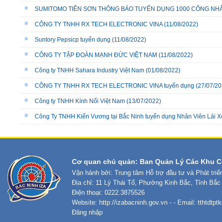
SUMITOMO TIÊN SƠN THÔNG BÁO TUYỂN DỤNG 1000 CÔNG NH
CÔNG TY TNHH RX TECH ELECTRONIC VINA
(11/08/2022)
Suntory Pepsicp tuyển dụng
(11/08/2022)
CÔNG TY TẬP ĐOÀN MẠNH ĐỨC VIỆT NAM
(11/08/2022)
Công ty TNHH Sahara Industry Việt Nam
(01/08/2022)
CÔNG TY TNHH RX TECH ELECTRONIC VINA tuyển dụng
(27/07/20
Công ty TNHH Kính Nổi Việt Nam
(13/07/2022)
Công Ty TNHH Kiến Vương tại Bắc Ninh tuyển dụng Nhân Viên Lái X
Cơ quan chủ quản: Ban Quản Lý Các Khu C
Vận hành bởi: Trung tâm Hỗ trợ đầu tư và Phát tri
Địa chỉ: 11 Lý Thái Tổ, Phường Kinh Bắc, Tỉnh Bắc
Điện thoại: 0222.3875526
Website:
http://izabacninh.gov.vn
- - Email:
tthtdtp
Đăng nhập