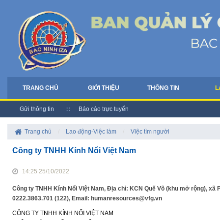
TRANG CHỦ
GIỚI THIỆU
THÔNG TIN
L
Gửi thông tin
Báo cáo trực tuyến
Trang chủ
/
Lao động-Việc làm
/
Việc tìm người
Công ty TNHH Kính Nổi Việt Nam
14:25 25/10/2022
Công ty TNHH Kính Nổi Việt Nam, Địa chỉ: KCN Quế Võ (khu mở rộng), xã P
0222.3863.701 (122), Email: humanresources@vfg.vn
CÔNG TY TNHH KÍNH NỔI VIỆT NAM