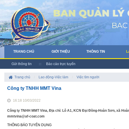
TRANG CHỦ
GIỚI THIỆU
THÔNG TIN
L
Gửi thông tin
Báo cáo trực tuyến
Trang chủ
/
Lao động-Việc làm
/
Việc tìm người
Công ty TNHH MMT Vina
16:18 10/03/2022
Công ty TNHH MMT Vina, Địa chỉ: Lô A1, KCN Đại Đồng-Hoàn Sơn, xã Hoàn S
mmtvina@af-coat.com
THÔNG BÁO TUYỂN DỤNG