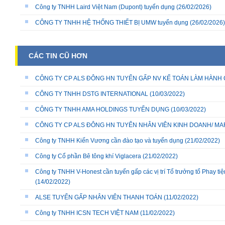
Công ty TNHH Laird Việt Nam (Dupont) tuyển dụng
(26/02/2026)
CÔNG TY TNHH HỆ THỐNG THIẾT BỊ UMW tuyển dụng
(26/02/2026)
CÁC TIN CŨ HƠN
CÔNG TY CP ALS ĐÔNG HN TUYỂN GẤP NV KẾ TOÁN LÀM HÀNH
CÔNG TY TNHH DSTG INTERNATIONAL
(10/03/2022)
CÔNG TY TNHH AMA HOLDINGS TUYỂN DỤNG
(10/03/2022)
CÔNG TY CP ALS ĐÔNG HN TUYỂN NHÂN VIÊN KINH DOANH/ MA
Công ty TNHH Kiến Vương cần đào tạo và tuyển dụng
(21/02/2022)
Công ty Cổ phần Bê tông khí Viglacera
(21/02/2022)
Công ty TNHH V-Honest cần tuyển gấp các vị trí Tổ trưởng tổ Phay ti
(14/02/2022)
ALSE TUYỂN GẤP NHÂN VIÊN THANH TOÁN
(11/02/2022)
Công ty TNHH ICSN TECH VIỆT NAM
(11/02/2022)