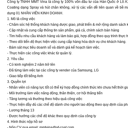
Công ty TNHH MMT Vina là công ty 100% vốn đầu tư của Hàn Quốc ở Lô A1
Coating dạng Spray và hút chân không, xử lý các vấn đề liên quan về bề mặt
dụng 01 NHÂN VIÊN KINH DOANH.
1. Mô tả công việc
- Chăm sóc hệ thống khách hàng được giao, phát triển & mở rộng danh sách
- Cập nhật và cung cấp thông tin sản phẩm, giá cả, chính sách bán hàng
- Tìm hiểu nhu cầu khách hàng và làm báo giá, hợp đồng theo quy trình thực h
- Theo dõi tiến độ thực hiện việc cung cấp hàng hóa dịch vụ cho khách hàng.
- Bám sát mục tiêu doanh số và đánh giá kế hoạch làm việc.
- Thực hiện các công việc khác từ quản lý.
2. Yêu cầu
- Có kinh nghiệm 2 năm trở lên
- Đã từng làm việc tại các công ty vender của Samsung, LG
- Giao tiếp tốt tiếng Anh
3. Quyền lợi
- Nhân viên có năng lực tốt có thể ký hợp đồng chính thức khi chưa hết thời gi
- Môi trường làm việc năng động, thân thiện, cơ hội thăng tiến
- Tăng lương và thưởng theo hiệu quả công việc
- Thực hiện đầy đủ các chế độ dành cho người lao động theo quy định của 
- Lương tháng 13
- Được hưởng các chế độ khác theo quy định của công ty
4. Hình thức nộp hồ sơ
- Nộp CV qua email: mmtvina@af-coat.com