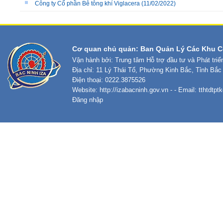
Công ty Cổ phần Bê tông khí Viglacera
(11/02/2022)
Cơ quan chủ quản: Ban Quản Lý Các Khu C
Vận hành bởi: Trung tâm Hỗ trợ đầu tư và Phát tri
Địa chỉ: 11 Lý Thái Tổ, Phường Kinh Bắc, Tỉnh Bắc
Điện thoại: 0222.3875526
Website:
http://izabacninh.gov.vn
- - Email:
tthtdtp
Đăng nhập