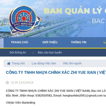
TRANG CHỦ
GIỚI THIỆU
THÔNG TIN
L
Gửi thông tin
Báo cáo trực tuyến
Trang chủ
/
Lao động-Việc làm
/
Việc tìm người
CÔNG TY TNHH NHỰA CHÍNH XÁC ZHI YUE XIAN ( VIỆT
15:35 12/12/2018
CÔNG TY TNHH NHỰA CHÍNH XÁC ZHI YUE XIAN ( VIỆT NAM), Địa chỉ: Lô III-
Bắc Ninh , Điện thoại: 0382920582, Email: honghanhbn2001@gmail.com t
I.Nhân Viên Marketting