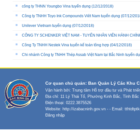
công ty THNN Youngbo Vina tuyển dụng
(12/12/2018)
Công ty TNHH Toyo Ink Compounds Viêt Nam tuyển dụng
(07/12/201
Unilever Vietnam tuyển dụng
(07/12/2018)
CÔNG TY SCHENKER VIỆT NAM - TUYỂN NHÂN VIÊN HÀNH CHÍN
Công Ty TNHH Nestek Vina tuyển kế toán tông hợp
(04/12/2018)
Chi nhánh Công ty TNHH Thép Assab Việt Nam tại Bắc Ninh tuyển d
Cơ quan chủ quản: Ban Quản Lý Các Khu C
Vận hành bởi: Trung tâm Hỗ trợ đầu tư và Phát tri
Địa chỉ: 11 Lý Thái Tổ, Phường Kinh Bắc, Tỉnh Bắc
Điện thoại: 0222.3875526
Website:
http://izabacninh.gov.vn
- - Email:
tthtdtp
Đăng nhập