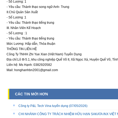
- Số Lượng: 1
- Yêu cầu: Thành thạo song ngữ Anh- Trung
II.Chủ Quản Sản Xuất
- Số Lượng :1
- Yêu cầu: Thành thạo tiếng trung
III. Nhân Viên Kế Hoạch
- Số Lượng : 1
- Yêu cầu: Thành thạo tiếng trung
Mức Lương: Hấp dẫn, Thỏa thuận
THÔNG TIN LIÊN HỆ
Công Ty TNHH Zhi Yue Xian (Việt Nam) Tuyển Dụng
Địa chỉ:Lô III-5.1, khu công nghiệp Quế Võ II, Xã Ngọc Xá, Huyện Quế Võ, Tỉn
Liên hệ: Ms Hạnh: 0382920582
Mail: honghanhbn2001@gmail.com
CÁC TIN MỚI HƠN
Công ty P&L Tech Vina tuyển dụng
(07/05/2026)
CHI NHÁNH CÔNG TY TRÁCH NHIỆM HỮU HẠN SAKATA INX VIỆT NA