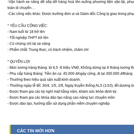
-Vận hành xe nâng để xếp dỡ hàng hoá lên xuống phương tiện vận tải, phụ
toàn di chuyển…
-Các công việc khác: Được trưởng đơn vị và Giám đốc Công ty giao trong ph
* YÊU CẦU CÔNG VIỆC:
- Nam tuổi từ 18 trở lên
- Tốt nghiệp THPT trở lên
- Có chứng chỉ lái xe nâng
- Phẩm chất: Trung thực, có trách nhiệm, chăm chỉ
* QUYỀN LỢI:
- Mức lương hàng tháng: từ 6,5 -8 triệu VNĐ, Không dừng lại ở tháng lương t
- Phụ cấp hàng tháng: Tiền ăn ca: 45.000 đ/ngày công, đi lại 300.000 đ/tháng
- Thưởng theo hiệu quả sản xuất kinh doanh.
- Thưởng ngày lễ tết: 30/4, 1/5, 2/9, Ngày truyền thống ALS (1/10), tết dương 
- Được tham gia các kỳ nghỉ mát hằng năm, khám sức khỏe định kỳ.
- Được tham gia các khóa đào tạo nâng cao năng lực chuyên môn
- Được đào tạo, hướng dẫn sử dụng phần mềm chuyên nghiệp
CÁC TIN MỚI HƠN