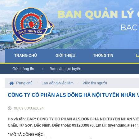
TRANG CHỦ
GIỚI THIỆU
THÔNG TIN
L
Gửi thông tin
Báo cáo trực tuyến
Trang chủ
/
Lao động-Việc làm
/
Việc tìm người
CÔNG TY CỔ PHẦN ALS ĐÔNG HÀ NỘI TUYỂN NHÂN V
08:09 08/03/2024
Họ và tên: GẤP: CÔNG TY CỔ PHẦN ALS ĐÔNG HÀ NỘI TUYỂN NHÂN VIÊN L
Chẩn, Từ Sơn, Bắc Ninh, Điện thoại: 0912339876, Email: tuyendung.alse@
* MÔ TẢ CÔNG VIỆC: