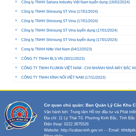
Công ty TNHH Sahara Industry Việt Nam tuyển dụng
(16/02/2024)
Công ty TNHH Shinsung ST Vina
(17/01/2024)
Công ty TNHH Shinsung ST Vina
(17/01/2024)
Công ty TNHH Shinsung ST Vina tuyển dụng
(17/01/2024)
Công ty TNHH Shinsung ST Vina tuyển dụng
(17/01/2024)
Cong ty TNHH Nitto Viet Nam
(04/12/2023)
CÔNG TY TNHH BLS VN
(30/11/2023)
CÔNG TY TNHH FUJIKIN VIỆT NAM - CHI NHÁNH NHÀ MÁY BẮC N
CÔNG TY TNHH KÍNH NỔI VIỆT NAM
(17/11/2023)
Cơ quan chủ quản: Ban Quản Lý Các Khu C
Vận hành bởi: Trung tâm Hỗ trợ đầu tư và Phát tri
Địa chỉ: 11 Lý Thái Tổ, Phường Kinh Bắc, Tỉnh Bắc
Điện thoại: 0222.3875526
Website:
http://izabacninh.gov.vn
- - Email:
tthtdtp