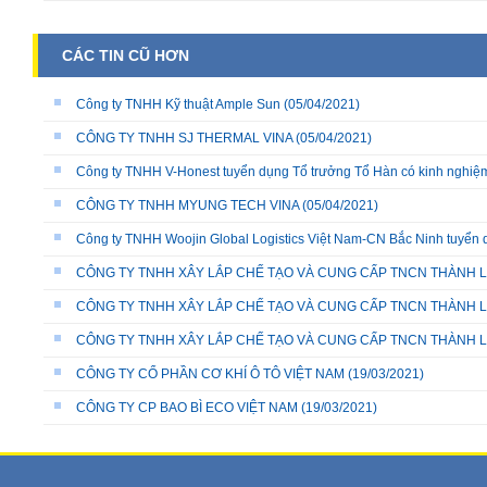
CÁC TIN CŨ HƠN
Công ty TNHH Kỹ thuật Ample Sun
(05/04/2021)
CÔNG TY TNHH SJ THERMAL VINA
(05/04/2021)
Công ty TNHH V-Honest tuyển dụng Tổ trưởng Tổ Hàn có kinh nghiệm
CÔNG TY TNHH MYUNG TECH VINA
(05/04/2021)
Công ty TNHH Woojin Global Logistics Việt Nam-CN Bắc Ninh tuyển
CÔNG TY TNHH XÂY LẮP CHẾ TẠO VÀ CUNG CẤP TNCN THÀNH 
CÔNG TY TNHH XÂY LẮP CHẾ TẠO VÀ CUNG CẤP TNCN THÀNH LO
CÔNG TY TNHH XÂY LẮP CHẾ TẠO VÀ CUNG CẤP TNCN THÀNH LON
CÔNG TY CỔ PHẦN CƠ KHÍ Ô TÔ VIỆT NAM
(19/03/2021)
CÔNG TY CP BAO BÌ ECO VIỆT NAM
(19/03/2021)