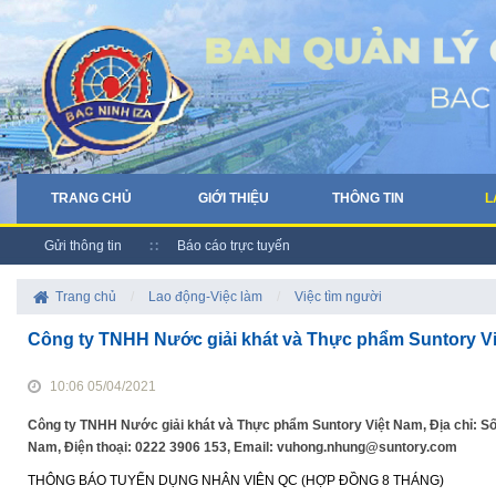
TRANG CHỦ
GIỚI THIỆU
THÔNG TIN
L
Gửi thông tin
Báo cáo trực tuyến
Trang chủ
/
Lao động-Việc làm
/
Việc tìm người
Công ty TNHH Nước giải khát và Thực phẩm Suntory V
10:06 05/04/2021
Công ty TNHH Nước giải khát và Thực phẩm Suntory Việt Nam, Địa chỉ: Số 
Nam, Điện thoại: 0222 3906 153, Email: vuhong.nhung@suntory.com
THÔNG BÁO TUYỂN DỤNG NHÂN VIÊN QC (HỢP ĐỒNG 8 THÁNG)