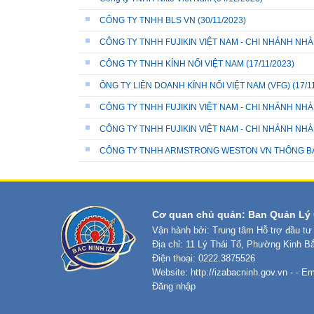
CÔNG TY TNHH BLS VN
(30/11/2023)
CÔNG TY TNHH FUJIKIN VIỆT NAM - CHI NHÁNH NH
CÔNG TY TNHH KÍNH NỔI VIỆT NAM
(17/11/2023)
ÔNG TY LIÊN DOANH KÍNH NỔI VIỆT NAM (VFG)
(17/1
CÔNG TY TNHH FUJIKIN VIỆT NAM - CHI NHÁNH NH
CÔNG TY TNHH FUJIKIN VIỆT NAM - CHI NHÁNH NH
CÔNG TY TNHH ARMSTRONG WESTON VN THÔNG B
Cơ quan chủ quản: Ban Quản Lý 
Vận hành bởi: Trung tâm Hỗ trợ đầu tư
Địa chỉ: 11 Lý Thái Tổ, Phường Kinh B
Điện thoại: 0222.3875526
Website:
http://izabacninh.gov.vn
- - Em
Đăng nhập