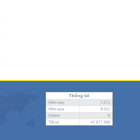
Thống kê
Hôm nay:
7.271
Hôm qua:
9.511
Online:
6
Tất cả:
47.877.398