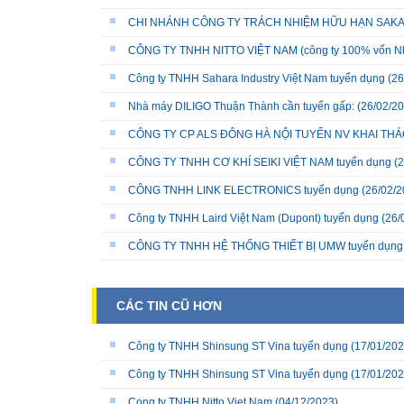
CHI NHÁNH CÔNG TY TRÁCH NHIỆM HỮU HẠN SAKATA 
CÔNG TY TNHH NITTO VIỆT NAM (công ty 100% vốn N
Công ty TNHH Sahara Industry Việt Nam tuyển dụng
(26
Nhà máy DILIGO Thuận Thành cần tuyển gấp:
(26/02/20
CÔNG TY CP ALS ĐÔNG HÀ NỘI TUYỂN NV KHAI THÁC
CÔNG TY TNHH CƠ KHÍ SEIKI VIỆT NAM tuyển dụng
(2
CÔNG TNHH LINK ELECTRONICS tuyển dụng
(26/02/2
Công ty TNHH Laird Việt Nam (Dupont) tuyển dụng
(26/
CÔNG TY TNHH HỆ THỐNG THIẾT BỊ UMW tuyển dụng
CÁC TIN CŨ HƠN
Công ty TNHH Shinsung ST Vina tuyển dụng
(17/01/202
Công ty TNHH Shinsung ST Vina tuyển dụng
(17/01/202
Cong ty TNHH Nitto Viet Nam
(04/12/2023)