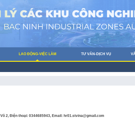
LAO ĐỘNG-VIỆC LÀM
TƯ VẤN-DỊCH VỤ
V
 Võ 2, Điện thoại: 0344685943, Email: hr01.stvina@gmail.com