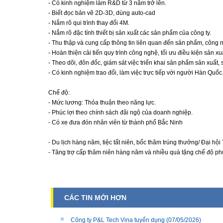
- Có kinh nghiệm làm R&D từ 3 năm trở lên.
- Biết đọc bản vẽ 2D-3D, dùng auto-cad
- Nắm rõ qui trình thay đổi 4M.
- Nắm rõ đặc tính thiết bị sản xuất các sản phẩm của công ty.
- Thu thập và cung cấp thông tin liên quan đến sản phẩm, công ng
- Hoàn thiện cải tiến quy trình công nghệ, tối ưu điều kiện sản xu
- Theo dõi, đôn đốc, giám sát việc triển khai sản phẩm sản xuất
- Có kinh nghiệm trao đổi, làm việc trực tiếp với người Hàn Quốc
Chế độ:
- Mức lương: Thỏa thuận theo năng lực.
- Phúc lợi theo chính sách đãi ngộ của doanh nghiệp.
- Có xe đưa đón nhân viên từ thành phố Bắc Ninh
- Du lịch hàng năm, tiệc tất niên, bốc thăm trúng thưởng/ Đại hội
- Tăng trợ cấp thâm niên hàng năm và nhiều quà tặng chế độ phú
CÁC TIN MỚI HƠN
Công ty P&L Tech Vina tuyển dụng
(07/05/2026)