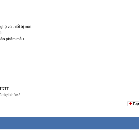
hệ và thiết bị mới.
ất.
, sản phẩm mẫu.
.
 TDTT.
c lợi khác./