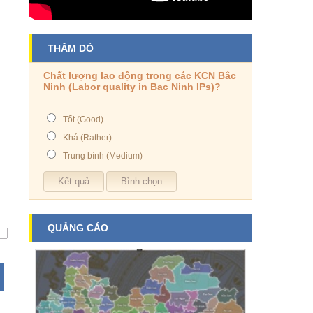
THĂM DÒ
Chất lượng lao động trong các KCN Bắc
Ninh (Labor quality in Bac Ninh IPs)?
Tốt (Good)
Khá (Rather)
Trung bình (Medium)
QUẢNG CÁO