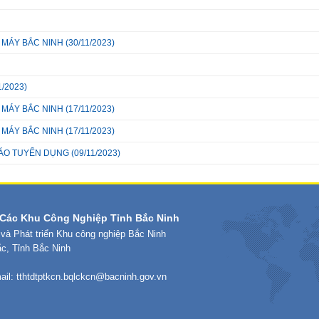
À MÁY BẮC NINH
(30/11/2023)
1/2023)
À MÁY BẮC NINH
(17/11/2023)
À MÁY BẮC NINH
(17/11/2023)
ÁO TUYỂN DỤNG
(09/11/2023)
Các Khu Công Nghiệp Tỉnh Bắc Ninh
 và Phát triển Khu công nghiệp Bắc Ninh
ắc, Tỉnh Bắc Ninh
ail:
tthtdtptkcn.bqlckcn@bacninh.gov.vn