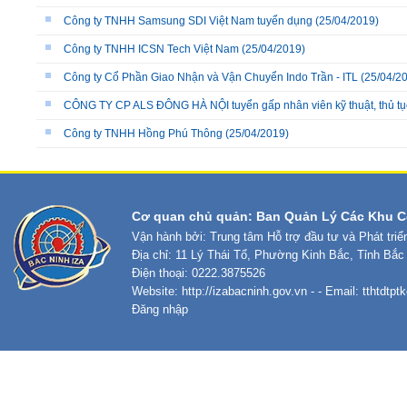
Công ty TNHH Samsung SDI Việt Nam tuyển dụng
(25/04/2019)
Công ty TNHH ICSN Tech Việt Nam
(25/04/2019)
Công ty Cổ Phần Giao Nhận và Vận Chuyển Indo Trần - ITL
(25/04/2
CÔNG TY CP ALS ĐÔNG HÀ NỘI tuyển gấp nhân viên kỹ thuật, thủ tục 
Công ty TNHH Hồng Phú Thông
(25/04/2019)
Cơ quan chủ quản: Ban Quản Lý Các Khu C
Vận hành bởi: Trung tâm Hỗ trợ đầu tư và Phát tri
Địa chỉ: 11 Lý Thái Tổ, Phường Kinh Bắc, Tỉnh Bắc
Điện thoại: 0222.3875526
Website:
http://izabacninh.gov.vn
- - Email:
tthtdtp
Đăng nhập