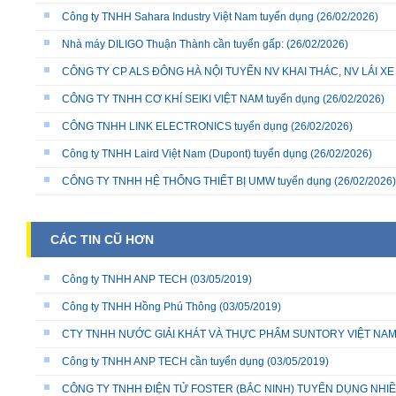
Công ty TNHH Sahara Industry Việt Nam tuyển dụng
(26/02/2026)
Nhà máy DILIGO Thuận Thành cần tuyển gấp:
(26/02/2026)
CÔNG TY CP ALS ĐÔNG HÀ NỘI TUYỂN NV KHAI THÁC, NV LÁI X
CÔNG TY TNHH CƠ KHÍ SEIKI VIỆT NAM tuyển dụng
(26/02/2026)
CÔNG TNHH LINK ELECTRONICS tuyển dụng
(26/02/2026)
Công ty TNHH Laird Việt Nam (Dupont) tuyển dụng
(26/02/2026)
CÔNG TY TNHH HỆ THỐNG THIẾT BỊ UMW tuyển dụng
(26/02/2026)
CÁC TIN CŨ HƠN
Công ty TNHH ANP TECH
(03/05/2019)
Công ty TNHH Hồng Phú Thông
(03/05/2019)
CTY TNHH NƯỚC GIẢI KHÁT VÀ THỰC PHẨM SUNTORY VIỆT NA
Công ty TNHH ANP TECH cần tuyển dụng
(03/05/2019)
CÔNG TY TNHH ĐIỆN TỬ FOSTER (BẮC NINH) TUYỂN DỤNG NHIỀU