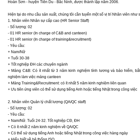
Hoàn Sơn - huyện Tiên Du - Bắc Ninh, được thành lập năm 2006.
Hiện tại do nhu cầu sản xuất, chúng tôi cần tuyển một số vị trí Nhân viên như 
1. Nhân viên Nhân sự cấp cao (HR Senior Staff)
- Số lượng: 02
- 01 HR senior (In charge of C&B and canteen)
- 01 HR senior (In charge of training&recruitment)
- Yêu cầu:
+ Nam/Nữ
+ Tuổi 30-38
+ Tốt nghiệp ĐH các chuyên ngành
+ Mảng C&B: Có ít nhất từ 3 năm kinh nghiệm tính lương và bảo hiểm, bắt 
nghiệm làm việc mảng canteen
+ Mảng Training&Recruitment: có ít nhất 5 năm kinh nghiệm liên quan
+ Ưu tiên ứng viên có thể sử dụng tiếng Anh hoặc tiếng Nhật trong công việc
2. Nhân viên Quản lý chất lượng (QA/QC staff)
- Số lượng: 02
- Yêu cầu:
+ Nam/Nữ. Tuổi 24-32. Tốt nghiệp CĐ, ĐH
+ Có ít nhất 2 năm kinh nghiệm về QA/QC
+ Có thể sử dụng tiếng Anh hoặc tiếng Nhật trong công việc hàng ngày
+ Hiểu biết về hệ thống ISO