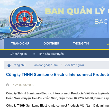
TRANG CHỦ
GIỚI THIỆU
THÔNG TIN
L
Gửi thông tin
Báo cáo trực tuyến
Trang chủ
/
Lao động-Việc làm
/
Việc tìm người
Công ty TNHH Sumitomo Electric Interconnect Products 
15:25 03/05/2019
Công ty TNHH Sumitomo Electric Interconnect Products Việt Nam tuyển dụng 
Hoàn Sơn - huyện Tiên Du - Bắc Ninh, Điện thoại: 02223714880, Email: sepv
Công ty TNHH Sumitomo Electric Interconnect Products Việt Nam là doanh nghi