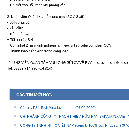
+ Chi tiết trao đổi trong khi phỏng vấn
3. Nhân viên Quản lý chuỗi cung ứng (SCM Staff)
- Số lượng: 01
- Yêu cầu:
+ Nữ. Tuổi 24-30
+ Tốt nghiệp ĐH
+ Có ít nhất 2 năm kinh nghiệm làm việc vị trí production plan, SCM
+ Thành thạo tiếng Anh trong công việc
*** ỨNG VIÊN QUAN TÂM VUI LÒNG GỬI CV VỀ EMAIL: sepv-hr-sml@list.sei.
Tel: 02223.714.880 (ext 314)
CÁC TIN MỚI HƠN
Công ty P&L Tech Vina tuyển dụng
(07/05/2026)
CHI NHÁNH CÔNG TY TRÁCH NHIỆM HỮU HẠN SAKATA INX VIỆT NA
CÔNG TY TNHH NITTO VIỆT NAM (công ty 100% vốn Nhật Bản)
(07/