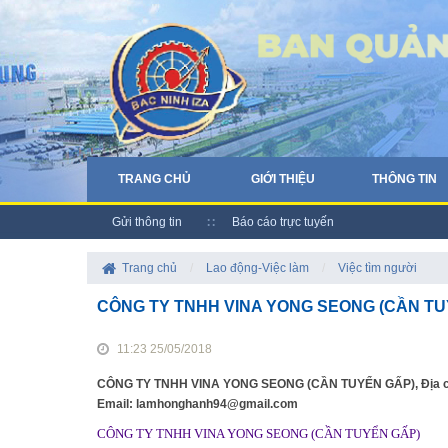
TRANG CHỦ
GIỚI THIỆU
THÔNG TIN
Gửi thông tin
Báo cáo trực tuyến
Trang chủ
/
Lao động-Việc làm
/
Việc tìm người
CÔNG TY TNHH VINA YONG SEONG (CẦN TU
11:23 25/05/2018
CÔNG TY TNHH VINA YONG SEONG (CẦN TUYỂN GẤP), Địa chỉ: K
Email: lamhonghanh94@gmail.com
CÔNG TY TNHH VINA YONG SEONG (CẦN TUYỂN GẤP)