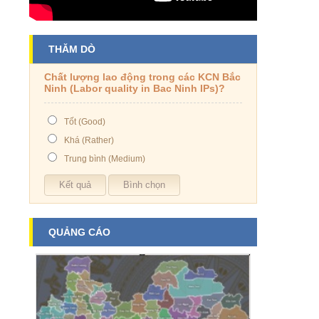
THĂM DÒ
Chất lượng lao động trong các KCN Bắc
Ninh (Labor quality in Bac Ninh IPs)?
Tốt (Good)
Khá (Rather)
Trung bình (Medium)
QUẢNG CÁO