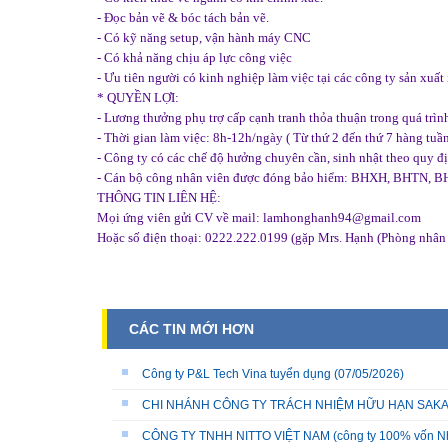
- Đọc bản vẽ & bóc tách bản vẽ.
- Có kỹ năng setup, vận hành máy CNC
- Có khả năng chịu áp lực công việc
- Ưu tiên người có kinh nghiệp làm việc tại các công ty sản xuất
* QUYỀN LỢI:
- Lương thưởng phụ trợ cấp cạnh tranh thỏa thuận trong quá trìn
- Thời gian làm việc: 8h-12h/ngày ( Từ thứ 2 đến thứ 7 hàng tuầ
- Công ty có các chế độ hưởng chuyên cần, sinh nhật theo quy địn
- Cán bộ công nhân viên được đóng bảo hiểm: BHXH, BHTN, BHY
THÔNG TIN LIÊN HỆ:
Mọi ứng viên gửi CV về mail: lamhonghanh94@gmail.com
Hoặc số điện thoại: 0222.222.0199 (gặp Mrs. Hạnh (Phòng nhân 
CÁC TIN MỚI HƠN
Công ty P&L Tech Vina tuyển dụng
(07/05/2026)
CHI NHÁNH CÔNG TY TRÁCH NHIỆM HỮU HẠN SAKATA 
CÔNG TY TNHH NITTO VIỆT NAM (công ty 100% vốn N