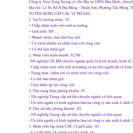
Công ty Vina Yong Seong có vốn đầu tư 100% Hàn Quốc, chuyên 
Địa chỉ: Lô J6, KCN Đại Đồng – Hoàn Sơn, Phường Tân Hồng, T
TUYỂN DỤNG GẤP CÁC VỊ TRÍ SAU:
1. Trợ lý phòng nhựa : 01
+ Chấp nhận sinh viên mới ra trường
+ Giới tính: Nữ
+ Nhanh nhẹn, chịu khó học hỏi
+ Có trách nhiệm và nhiệt tình với công việc
+ Có thể làm thêm giờ
2. Nhân viên kinh doanh: 02 Nữ
-Tốt nghiệp CĐ, ĐH chuyên ngành quản trị kinh doanh, kinh tế, 
- Chấp nhận sinh viên mới ra trường và ưu tiên người đã có kinh n
- Trung thực, chăm chỉ và nhiệt tình với công việc
- Có thể làm thêm giờ
- Chịu được áp lực công việc
3. Thợ xung điện phòng khuôn: 05
- Tốt nghiệp Trung cấp trở lên chuyên ngành có liên quan
- Ưu tiên người có kinh nghiệm làm tại công ty sản xuất ít nhất 
4. Thợ cắt dây phòng khuôn : 05
- Tốt nghiệp Trung cấp trở lên chuyên ngành có liên quan
- Ưu tiên người có kinh nghiệm làm tại công ty sản xuất ít nhất 
5. Nhân viên lập trình CNC ( Cad/Cam) : 05
- Có kiến thức về ngành cơ khí chính xác.