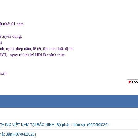
 ít nhất 01 năm
h tuyển dụng.
n)
h, nghỉ phép năm, lễ tết, ốm theo luật định.
T,.. ngay từ khi ký HĐLĐ chính thức.
sự))
INX VIỆT NAM TẠI BẮC NINH. Bộ phận nhân sự:
(05/05/2026)
hật Bản)
(07/04/2026)