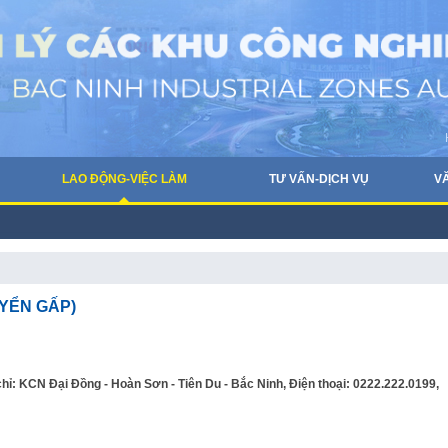
LAO ĐỘNG-VIỆC LÀM
TƯ VẤN-DỊCH VỤ
V
YỂN GẤP)
CN Đại Đồng - Hoàn Sơn - Tiên Du - Bắc Ninh, Điện thoại: 0222.222.0199,