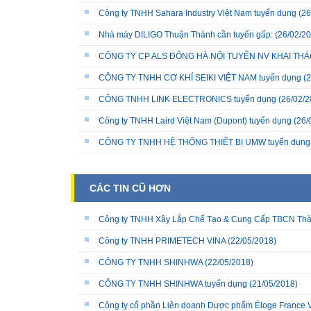
Công ty TNHH Sahara Industry Việt Nam tuyển dụng
(26
Nhà máy DILIGO Thuận Thành cần tuyển gấp:
(26/02/20
CÔNG TY CP ALS ĐÔNG HÀ NỘI TUYỂN NV KHAI THÁC
CÔNG TY TNHH CƠ KHÍ SEIKI VIỆT NAM tuyển dụng
(2
CÔNG TNHH LINK ELECTRONICS tuyển dụng
(26/02/2
Công ty TNHH Laird Việt Nam (Dupont) tuyển dụng
(26/
CÔNG TY TNHH HỆ THỐNG THIẾT BỊ UMW tuyển dụng
CÁC TIN CŨ HƠN
Công ty TNHH Xây Lắp Chế Tạo & Cung Cấp TBCN Thà
Công ty TNHH PRIMETECH VINA
(22/05/2018)
CÔNG TY TNHH SHINHWA
(22/05/2018)
CÔNG TY TNHH SHINHWA tuyển dụng
(21/05/2018)
Công ty cổ phần Liên doanh Dược phẩm Éloge France 