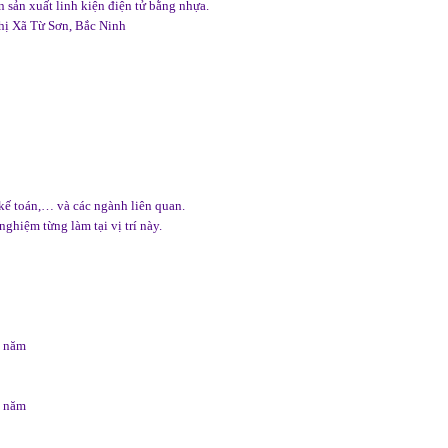
sản xuất linh kiện điện tử bằng nhựa.
hị Xã Từ Sơn, Bắc Ninh
kế toán,… và các ngành liên quan.
ghiệm từng làm tại vị trí này.
1 năm
1 năm