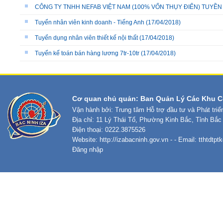
CÔNG TY TNHH NEFAB VIỆT NAM (100% VỐN THỤY ĐIỂN) TUYỀN
Tuyển nhân viên kinh doanh - Tiếng Anh
(17/04/2018)
Tuyển dụng nhân viên thiết kế nội thất
(17/04/2018)
Tuyển kế toán bán hàng lương 7tr-10tr
(17/04/2018)
Cơ quan chủ quản: Ban Quản Lý Các Khu C
Vận hành bởi: Trung tâm Hỗ trợ đầu tư và Phát tri
Địa chỉ: 11 Lý Thái Tổ, Phường Kinh Bắc, Tỉnh Bắc
Điện thoại: 0222.3875526
Website:
http://izabacninh.gov.vn
- - Email:
tthtdtp
Đăng nhập