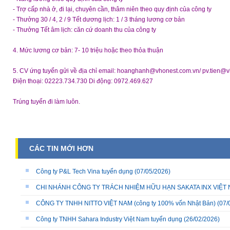
- Trợ cấp nhà ở, đi lại, chuyên cần, thâm niên theo quy định của công ty
- Thưởng 30 / 4, 2 / 9 Tết dương lịch: 1 / 3 tháng lương cơ bản
- Thưởng Tết âm lịch: căn cứ doanh thu của công ty
4. Mức lương cơ bản: 7- 10 triệu hoặc theo thỏa thuận
5. CV ứng tuyển gửi về địa chỉ email: hoanghanh@vhonest.com.vn/ pv.tien@
Điện thoại: 02223.734.730 Di động: 0972.469.627
Trúng tuyển đi làm luôn.
CÁC TIN MỚI HƠN
Công ty P&L Tech Vina tuyển dụng
(07/05/2026)
CHI NHÁNH CÔNG TY TRÁCH NHIỆM HỮU HẠN SAKATA INX VIỆT NA
CÔNG TY TNHH NITTO VIỆT NAM (công ty 100% vốn Nhật Bản)
(07/
Công ty TNHH Sahara Industry Việt Nam tuyển dụng
(26/02/2026)