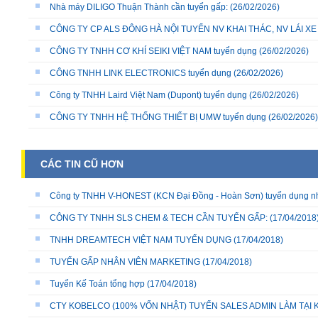
Nhà máy DILIGO Thuận Thành cần tuyển gấp:
(26/02/2026)
CÔNG TY CP ALS ĐÔNG HÀ NỘI TUYỂN NV KHAI THÁC, NV LÁI X
CÔNG TY TNHH CƠ KHÍ SEIKI VIỆT NAM tuyển dụng
(26/02/2026)
CÔNG TNHH LINK ELECTRONICS tuyển dụng
(26/02/2026)
Công ty TNHH Laird Việt Nam (Dupont) tuyển dụng
(26/02/2026)
CÔNG TY TNHH HỆ THỐNG THIẾT BỊ UMW tuyển dụng
(26/02/2026)
CÁC TIN CŨ HƠN
Công ty TNHH V-HONEST (KCN Đại Đồng - Hoàn Sơn) tuyển dụng nhiều
CÔNG TY TNHH SLS CHEM & TECH CẦN TUYỂN GẤP:
(17/04/2018
TNHH DREAMTECH VIỆT NAM TUYỂN DỤNG
(17/04/2018)
TUYỂN GẤP NHÂN VIÊN MARKETING
(17/04/2018)
Tuyển Kế Toán tổng hợp
(17/04/2018)
CTY KOBELCO (100% VỐN NHẬT) TUYỂN SALES ADMIN LÀM TẠI K