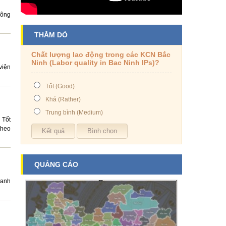
công
THĂM DÒ
Chất lượng lao động trong các KCN Bắc
Ninh (Labor quality in Bac Ninh IPs)?
viện
Tốt (Good)
Khá (Rather)
Trung bình (Medium)
 Tốt
theo
QUẢNG CÁO
oanh