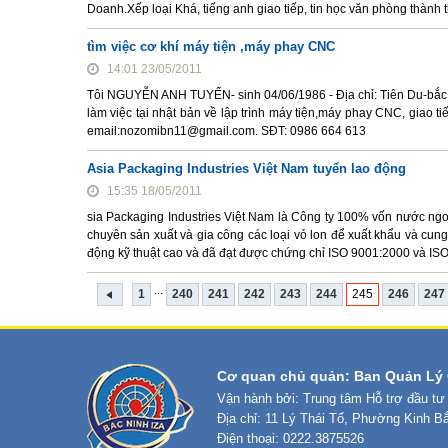
Doanh.Xếp loại Khá, tiếng anh giao tiếp, tin học văn phòng thành 
tìm việc cơ khí máy tiện ,máy phay CNC
14:01 23/05/2011
Tôi NGUYỄN ANH TUYẾN- sinh 04/06/1986 - Địa chỉ: Tiên Du-bắc 
làm việc tại nhật bản về lập trình máy tiện,máy phay CNC, giao ti
email:nozomibn11@gmail.com. SĐT: 0986 664 613
Asia Packaging Industries Việt Nam tuyển lao động
15:35 18/05/2011
sia Packaging Industries Việt Nam là Công ty 100% vốn nước ngo
chuyên sản xuất và gia công các loại vỏ lon để xuất khẩu và cung c
động kỹ thuật cao và đã đạt được chứng chỉ ISO 9001:2000 và IS
...
1
240
241
242
243
244
245
246
247
Cơ quan chủ quản: Ban Quản Lý 
Vận hành bởi: Trung tâm Hỗ trợ đầu tư
Địa chỉ: 11 Lý Thái Tổ, Phường Kinh B
Điện thoại: 0222.3875526