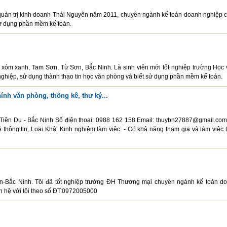
à quản trị kinh doanh Thái Nguyên năm 2011, chuyên ngành kế toán doanh nghiệp 
 sử dụng phần mềm kế toán.
xóm xanh, Tam Sơn, Từ Sơn, Bắc Ninh. Là sinh viên mới tốt nghiệp trường Học 
nghiệp, sử dụng thành thạo tin học văn phòng và biết sử dụng phần mềm kế toán.
hính văn phòng, thống kê, thư ký...
- Tiên Du - Bắc Ninh Số điện thoại: 0988 162 158 Email: thuybn27887@gmail.com
ông tin, Loại Khá. Kinh nghiệm làm việc: - Có khả năng tham gia và làm việc 
n-Bắc Ninh. Tôi đã tốt nghiệp trường ĐH Thương mại chuyên ngành kế toán d
ên hệ với tôi theo số ĐT:0972005000