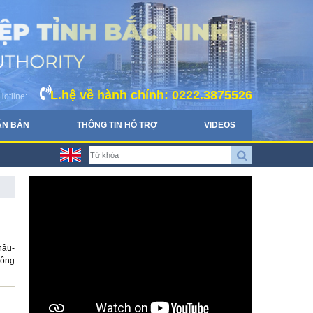
L.hệ về hành chính: 0222.3875526
Hotline:
ĂN BẢN
THÔNG TIN HỖ TRỢ
VIDEOS
hâu-
công