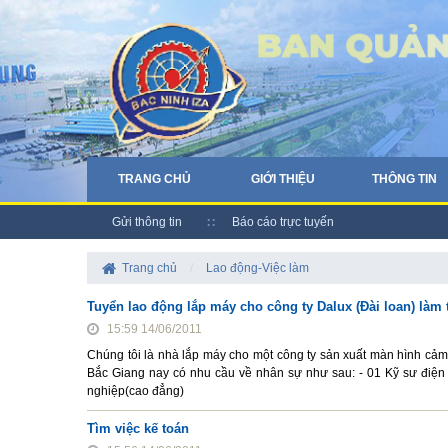
TRANG CHỦ
GIỚI THIỆU
THÔNG TIN
Gửi thông tin
Báo cáo trực tuyến
Trang chủ
/
Lao động-Việc làm
Tuyển lao động lắp máy cho công ty Dalux (Đài loan) làm
15:59 14/06/2011
Chúng tôi là nhà lắp máy cho một công ty sản xuất màn hình cả
Bắc Giang nay có nhu cầu về nhân sự như sau: - 01 Kỹ sư điện t
nghiệp(cao đẳng)
Tìm việc kế toán