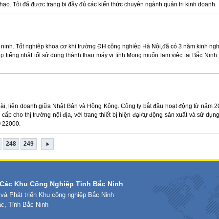
thạo. Tôi đã được trang bị đầy đủ các kiến thức chuyên ngành quản trị kinh doanh.
ninh. Tốt nghiệp khoa cơ khí trường ĐH công nghiệp Hà Nội,đã có 3 năm kinh ng
ếp tiếng nhật tốt.sử dụng thành thạo máy vi tính.Mong muốn lam việc tại Bắc Ninh.
ài, liên doanh giữa Nhật Bản và Hồng Kông. Công ty bắt đầu hoạt động từ năm 2
ấp cho thị trường nội địa, với trang thiết bị hiện đại/tự động sản xuất và sử dụng
O 22000.
248
249
Các Khu Công Nghiệp Tỉnh Bắc Ninh
 và Phát triển Khu công nghiệp Bắc Ninh
ắc, Tỉnh Bắc Ninh