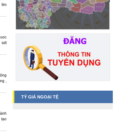
 tìm
nuoc
 sdt
công
ng ,
TỶ GIÁ NGOẠI TỆ
gành
 tạo