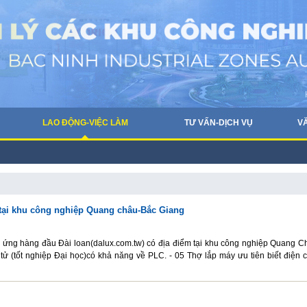
LAO ĐỘNG-VIỆC LÀM
TƯ VẤN-DỊCH VỤ
V
 tại khu công nghiệp Quang châu-Bắc Giang
m ứng hàng đầu Đài loan(dalux.com.tw) có địa điểm tại khu công nghiệp Quang C
ử (tốt nghiệp Đại học)có khả năng về PLC. - 05 Thợ lắp máy ưu tiên biết điện 