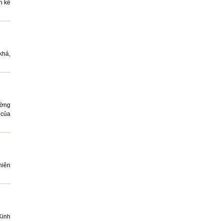
h kế
khá,
ường
 của
hiên
Kinh