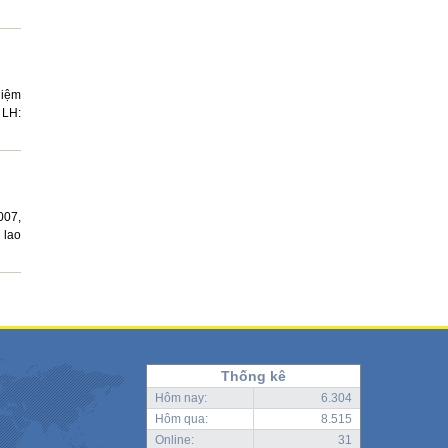
hiệm
 LH:
007,
 lao
Thống kê
Hôm nay:
6.304
Hôm qua:
8.515
Online:
31