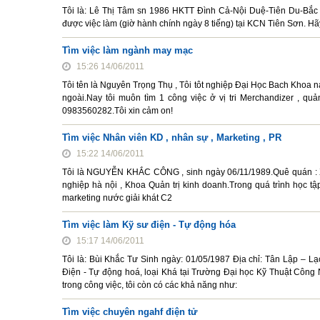
Tôi là: Lê Thị Tâm sn 1986 HKTT Đình Cả-Nội Duệ-Tiên Du-Bắc Ni
được việc làm (giờ hành chính ngày 8 tiếng) tại KCN Tiên Sơn. Hãy
Tìm việc làm ngành may mạc
15:26 14/06/2011
Tôi tên là Nguyên Trọng Thụ , Tôi tôt nghiệp Đại Học Bach Khoa
ngoài.Nay tôi muôn tìm 1 công việc ở vị tri Merchandizer , quả
0983560282.Tôi xin cảm on!
Tìm việc Nhân viên KD , nhân sự , Marketing , PR
15:22 14/06/2011
Tôi là NGUYỄN KHẮC CÔNG , sinh ngày 06/11/1989.Quê quán : Xu
nghiệp hà nội , Khoa Quản trị kinh doanh.Trong quá trình học tậ
marketing nước giải khát C2
Tìm việc làm Kỹ sư điện - Tự động hóa
15:17 14/06/2011
Tôi là: Bùi Khắc Tư Sinh ngày: 01/05/1987 Địa chỉ: Tân Lập – 
Điện - Tự động hoá, loại Khá tại Trường Đại học Kỹ Thuật Công N
trong công việc, tôi còn có các khả năng như:
Tìm việc chuyên ngahf điện tử