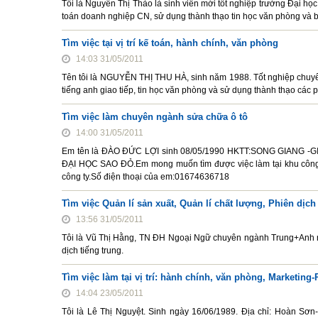
Tôi là Nguyễn Thị Thảo là sinh viên mới tốt nghiệp trường Đại họ
toán doanh nghiệp CN, sử dụng thành thạo tin học văn phòng và 
Tìm việc tại vị trí kế toán, hành chính, văn phòng
14:03 31/05/2011
Tên tôi là NGUYỄN THỊ THU HÀ, sinh năm 1988. Tốt nghiệp chuyên 
tiếng anh giao tiếp, tin học văn phòng và sử dụng thành thạo cá
Tìm việc làm chuyên ngành sửa chữa ô tô
14:00 31/05/2011
Em tên là ĐÀO ĐỨC LỢI sinh 08/05/1990 HKTT:SONG GIANG -GIA 
ĐẠI HỌC SAO ĐỎ.Em mong muốn tìm được việc làm tại khu côn
công ty.Số điện thoại của em:01674636718
Tìm việc Quản lí sản xuất, Quản lí chất lượng, Phiên dịch
13:56 31/05/2011
Tôi là Vũ Thị Hằng, TN ĐH Ngoại Ngữ chuyên ngành Trung+Anh nă
dịch tiếng trung.
Tìm việc làm tại vị trí: hành chính, văn phòng, Marketing-
14:04 23/05/2011
Tôi là Lê Thị Nguyệt. Sinh ngày 16/06/1989. Địa chỉ: Hoàn Sơ