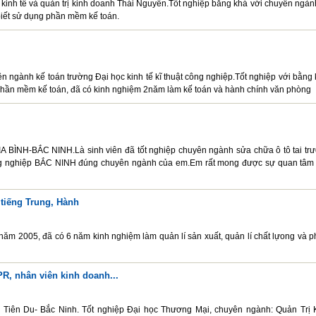
c kinh tế và quản trị kinh doanh Thái Nguyên.Tốt nghiệp bằng khá với chuyên ngàn
biết sử dụng phần mềm kế toán.
ngành kế toán trường Đại học kinh tế kĩ thuật công nghiệp.Tốt nghiệp với bằng 
c phần mềm kế toán, đã có kinh nghiệm 2năm làm kế toán và hành chính văn phòng
BÌNH-BẮC NINH.Là sinh viên đã tốt nghiệp chuyên ngành sửa chữa ô tô tai tr
g nghiệp BẮC NINH đúng chuyên ngành của em.Em rất mong được sự quan tâm
 tiếng Trung, Hành
m 2005, đã có 6 năm kinh nghiệm làm quản lí sản xuất, quản lí chất lựong và p
PR, nhân viên kinh doanh...
n- Tiên Du- Bắc Ninh. Tốt nghiệp Đại học Thương Mại, chuyên ngành: Quản Trị 