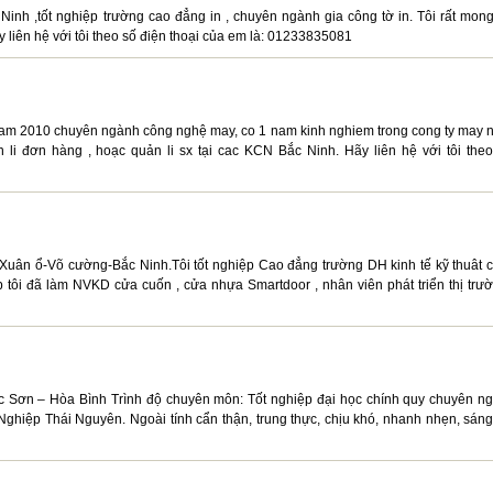
nh ,tốt nghiệp trường cao đẳng in , chuyên ngành gia công tờ in. Tôi rất mong
 liên hệ với tôi theo số điện thoại của em là: 01233835081
 nam 2010 chuyên ngành công nghệ may, co 1 nam kinh nghiem trong cong ty may 
n li đơn hàng , hoạc quản li sx tại cac KCN Bắc Ninh. Hãy liên hệ với tôi theo
ân ổ-Võ cường-Bắc Ninh.Tôi tốt nghiệp Cao đẳng trường DH kinh tế kỹ thuât 
p tôi đã làm NVKD cửa cuốn , cửa nhựa Smartdoor , nhân viên phát triển thị trườ
Lạc Sơn – Hòa Bình Trình độ chuyên môn: Tốt nghiệp đại học chính quy chuyên n
ghiệp Thái Nguyên. Ngoài tính cẩn thận, trung thực, chịu khó, nhanh nhẹn, sáng