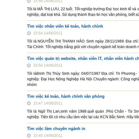
15:56 14/06/2011
Tôi là MÃ THỊ LƯU, 22 tuổi. Tốt nghiệp trường Đại học kinh tế v
nghiệp, đạt loại khá. Sử dụng thành thạo tin học văn phòng, biết
Tìm việc nhân viên kế toán, hành chính
15:54 14/06/2011
Tôi là NGUYỄN THỊ THANH HẢO. Sinh ngày 28/11/1989. Địa chỉ: 
Tài Chính. Tốt nghiệp bằng giỏi với chuyên ngành kế toán doanh 
Tìm việc quản trị website, nhân viên IT, nhân viên hành c
15:50 14/06/2011
Tôi làĐinh Thị Thủy Sinh ngày: 04/07/1987 Địa chỉ: Tri Phương 
nghiệp: Đại Học Nông Nghiệp Hà Nội Chuyên ngành: Công nghệ th
nhóm
Tìm việc kế toán, hành chính văn phòng
15:47 14/06/2011
Tôi là Ngô Thị Lan,sinh năm 1988.quê quán :Phù Chẩn - Từ Sơ
nghiệp. Tiện tôi có nhu cầu làm việc tại các KCN Bắc Ninh. Hãy li
Tìm việc làm chuyên ngành in
15:45 14/06/2011