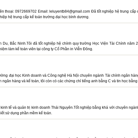
iên thoại: 0972669702 Email: leluyentb84@gmail.com Đã tốt nghiệp hệ trung cấp 
ghiệp hệ trung cấp kế toán trường đại học bình dương.
 Du, Bắc Ninh.Tôi đã tốt nghiệp hệ chính quy trường Học Viện Tài Chính năm 
ệm làm kế toán viên tại công ty Cổ Phần in Viễn Đông.
 trường đại học Kinh doanh và Công nghệ Hà Nội chuyên ngành Tài chính ngân hàn
 ngân hàng và kế toán, tôi còn có các chứng chỉ tiếng anh bằng C và tin học bằng
c kinh tế và quản trị kinh doanh Thái Nguyên.Tốt nghiệp bằng khá với chuyên ngàn
biết sử dụng phần mềm kế toán.