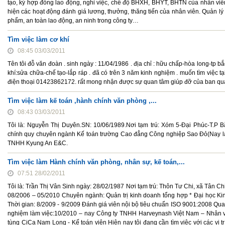
tạo, ký hợp đồng lao động, nghỉ việc, chế độ BHXH, BHYT, BHTN của nhân viên 
hiện các hoạt động đánh giá lương, thưởng, thăng tiến của nhân viên. Quản lý
phẩm, an toàn lao động, an ninh trong công ty…
Tìm việc làm cơ khí
08:45 03/03/2011
Tên tôi đỗ văn đoàn . sinh ngày : 11/04/1986 . địa chỉ : hữu chấp-hòa long-tp 
khí:sửa chữa-chế tạo-lắp ráp . đã có trên 3 năm kinh nghiệm . muốn tìm việc tạ
điện thoại 01423862172. rất mong nhận được sự quan tâm giúp đỡ của ban quả
Tìm việc làm kế toán ,hành chính văn phòng ,...
08:43 03/03/2011
Tôi là: Nguyễn Thị Duyên.SN: 10/06/1989.Nơi tạm trú: Xóm 5-Đại Phúc-T.P B
chính quy chuyên ngành Kế toán trường Cao đẳng Công nghiệp Sao Đỏ(Nay là 
TNHH Kyung An E&C.
Tìm việc làm Hành chính văn phòng, nhân sự, kế toán,...
07:51 28/02/2011
Tôi là: Trần Thị Vân Sinh ngày: 28/02/1987 Nơi tạm trú: Thôn Tư Chi, xã Tân Ch
08/2006 – 05/2010 Chuyên ngành: Quản trị kinh doanh tổng hợp * Đại học Kinh
Thời gian: 8/2009 - 9/2009 Đánh giá viên nội bộ tiêu chuẩn ISO 9001:2008 Qua
nghiệm làm việc:10/2010 – nay Công ty TNHH Harveynash Việt Nam – Nhân viê
tùng CiCa Nam Long - Kế toán viên Hiện nay tôi đang cần tìm việc với các vị t