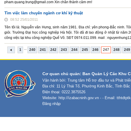
pham.quang.trung@gmail.com Xin chân thành cảm ơn!
Tìm việc làm chuyên ngành cơ khí kỹ thuật
08:52 25/01/2011
Tên tôi là: Nguyễn văn Hưng, sinh năm 1981. Địa chỉ: yên phong-Bắc ninh. Tôi
giỏi. Trường Đại học công nghiệp Hà Nội. Tôi đã đi lao động ở nhật từ năm
công việc tại khu công nghiệp Quế Võ. SĐT 0974.011.099. mail : nguyenhun
...
1
240
241
242
243
244
245
246
247
248
249
Cơ quan chủ quản: Ban Quản Lý Các Khu C
Vận hành bởi: Trung tâm Hỗ trợ đầu tư và Phát tri
Địa chỉ: 11 Lý Thái Tổ, Phường Kinh Bắc, Tỉnh Bắc
Điện thoại: 0222.3875526
Website:
http://izabacninh.gov.vn
- - Email:
tthtdtp
Đăng nhập