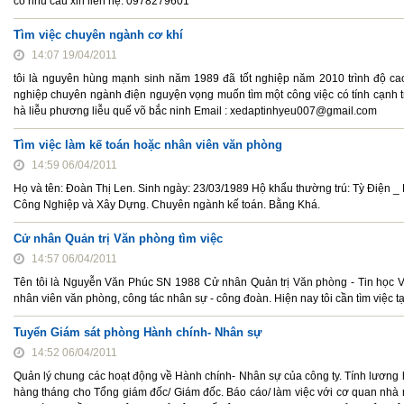
có nhu cầu xin liên hệ: 0978279601
Tìm việc chuyên ngành cơ khí
14:07 19/04/2011
tôi là nguyên hùng mạnh sinh năm 1989 đã tốt nghiệp năm 2010 trình độ ca
nghiệp chuyên ngành điện nguyện vọng muốn tìm một công việc có tính cạnh tr
hà liễu phương liễu quế võ bắc ninh Email : xedaptinhyeu007@gmail.com
Tìm việc làm kế toán hoặc nhân viên văn phòng
14:59 06/04/2011
Họ và tên: Đoàn Thị Len. Sinh ngày: 23/03/1989 Hộ khẩu thường trú: Tỳ Điện
Công Nghiệp và Xây Dựng. Chuyên ngành kế toán. Bằng Khá.
Cử nhân Quản trị Văn phòng tìm việc
14:57 06/04/2011
Tên tôi là Nguyễn Văn Phúc SN 1988 Cử nhân Quản trị Văn phòng - Tin học Văn
nhân viên văn phòng, công tác nhân sự - công đoàn. Hiện nay tôi cần tìm việc 
Tuyển Giám sát phòng Hành chính- Nhân sự
14:52 06/04/2011
Quản lý chung các hoạt động về Hành chính- Nhân sự của công ty. Tính lương 
hàng tháng cho Tổng giám đốc/ Giám đốc. Báo cáo/ làm việc với cơ quan nhà n