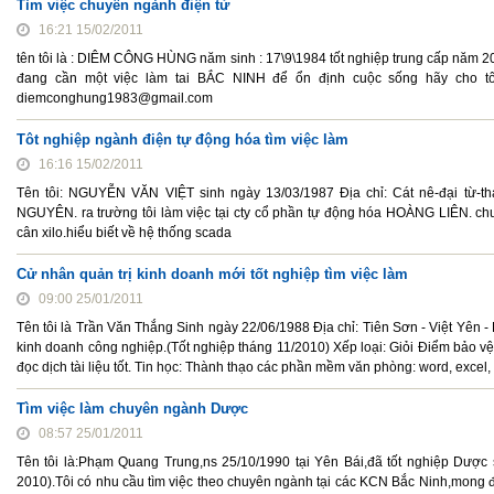
Tìm việc chuyên ngành điện tử
16:21 15/02/2011
tên tôi là : DIÊM CÔNG HÙNG năm sinh : 17\9\1984 tốt nghiệp trung cấp năm 200
đang cần một việc làm tai BẮC NINH để ổn định cuộc sống hãy cho tôi
diemconghung1983@gmail.com
Tôt nghiệp ngành điện tự động hóa tìm việc làm
16:16 15/02/2011
Tên tôi: NGUYỄN VĂN VIỆT sinh ngày 13/03/1987 Địa chỉ: Cát nê-đại từ-
NGUYÊN. ra trường tôi làm việc tại cty cổ phần tự động hóa HOÀNG LIÊN. chuyê
cân xilo.hiểu biết về hệ thống scada
Cử nhân quản trị kinh doanh mới tốt nghiệp tìm việc làm
09:00 25/01/2011
Tên tôi là Trần Văn Thắng Sinh ngày 22/06/1988 Địa chỉ: Tiên Sơn - Việt Yên 
kinh doanh công nghiệp.(Tốt nghiệp tháng 11/2010) Xếp loại: Giỏi Điểm bảo vệ
đọc dịch tài liệu tốt. Tin học: Thành thạo các phần mềm văn phòng: word, excel, p
Tìm việc làm chuyên ngành Dược
08:57 25/01/2011
Tên tôi là:Phạm Quang Trung,ns 25/10/1990 tại Yên Bái,đã tốt nghiệp Dượ
2010).Tôi có nhu cầu tìm việc theo chuyên ngành tại các KCN Bắc Ninh,mong đự