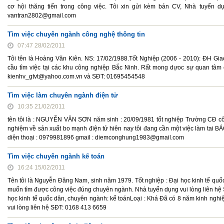
cơ hội thăng tiến trong công việc. Tôi xin gửi kèm bản CV, Nhà tuyển d
vantran2802@gmail.com
Tìm việc chuyên ngành công nghệ thông tin
07:47 28/02/2011
Tôi tên là Hoàng Văn Kiên. NS: 17/02/1988.Tốt Nghiệp (2006 - 2010): ĐH Gi
cầu tìm việc tại các khu công nghiệp Bắc Ninh. Rất mong dựoc sự quan tâm củ
kienhv_gtvt@yahoo.com.vn và SĐT: 01695454548
Tìm việc làm chuyên ngành điện tử
10:35 21/02/2011
tên tôi là : NGUYỄN VĂN SƠN năm sinh : 20/09/1981 tốt nghiệp Trường CĐ cô
nghiệm về sản xuất bo mạnh điện tử hiên nay tôi đang cần một việc làm tai B
diện thoại : 0979981896 gmail : diemconghung1983@gmail.com
Tìm việc chuyên ngành kế toán
16:24 15/02/2011
Tên tôi là Nguyễn Đăng Nam, sinh năm 1979. Tốt nghiệp : Đại học kinh tế qu
muốn tìm được công việc đúng chuyên ngành. Nhà tuyển dụng vui lòng liên hệ
học kinh tế quốc dân, chuyên ngành: kế toánLoại : Khá Đã có 8 năm kinh ng
vui lòng liên hệ SĐT: 0168 413 6659