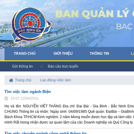
TRANG CHỦ
GIỚI THIỆU
THÔNG TIN
L
Gửi thông tin
Báo cáo trực tuyến
Trang chủ
/
Lao động-Việc làm
Tìm việc làm ngành Điện
10:07 22/04/2011
Họ và tên: NGUYỄN VIẾT THẮNG Địa chỉ: Đại Bái - Gia Bình - Bắc Ninh 
CHUNG Thông tin cá nhân: Ngày sinh: 04/09/1985 Quê quán: ĐạiBái – GiaBình
Bách Khoa TP.HCM Kinh nghiệm: 2 năm Mong muốn được học tập và làm việc lâ
mình Rất mong nhận được sự quan tâm của các Doanh nghiệp và Quý Công ty
Tìm việc chuyên ngành công nghệ thông tin