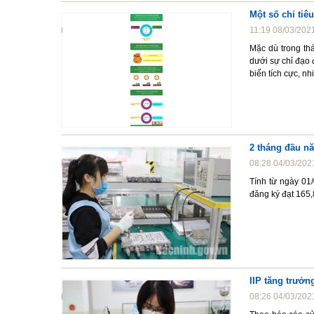
Một số chỉ tiêu
11:19 08/03/202
Mặc dù trong th
dưới sự chỉ đạo đ
biến tích cực, n
2 tháng đầu n
08:28 04/03/202
Tính từ ngày 01
đăng ký đạt 165,
IIP tăng trưởn
08:26 04/03/202