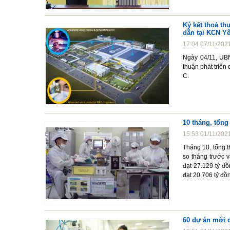
Ký kết thoả th
dẫn tại KCN Y
17:04 07/11/202
Ngày 04/11, UBN
thuận phát triển
C.
10 tháng, tổn
15:53 01/11/202
Tháng 10, tổng t
so tháng trước 
đạt 27.129 tỷ đ
đạt 20.706 tỷ đồ
60 dự án mới 