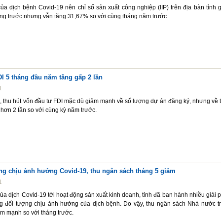
a dịch bệnh Covid-19 nên chỉ số sản xuất công nghiệp (IIP) trên địa bàn tỉnh 
áng trước nhưng vẫn tăng 31,67% so với cùng tháng năm trước.
I 5 tháng đầu năm tăng gấp 2 lần
1
, thu hút vốn đầu tư FDI mặc dù giảm mạnh về số lượng dự án đăng ký, nhưng về 
hơn 2 lần so với cùng kỳ năm trước.
ợng chịu ảnh hưởng Covid-19, thu ngân sách tháng 5 giảm
1
ủa dịch Covid-19 tới hoạt động sản xuất kinh doanh, tỉnh đã ban hành nhiều giải 
g đối tượng chịu ảnh hưởng của dịch bệnh. Do vậy, thu ngân sách Nhà nước t
m mạnh so với tháng trước.