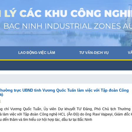
LAO ĐỘNG-VIỆC LÀM
TƯ VẤN-DỊCH VỤ
V
Thường trực UBND tỉnh Vương Quốc Tuấn làm việc với Tập đoàn Công
Độ
1
ng chí Vương Quốc Tuấn, Ủy viên Dự khuyết TƯ Đảng, Phó Chủ tịch Thường 
và làm việc với Tập đoàn Công nghệ HCL (Ấn Độ) do ông Ravi Vajpeyi, Giám đốc
 đến thăm và tìm hiểu cơ hội hợp tác, đầu tư tại Bắc Ninh