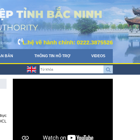
L.hệ về hành chính: 0222.3875526
Hotline:
ĂN BẢN
THÔNG TIN HỖ TRỢ
VIDEOS
trực
 HCL