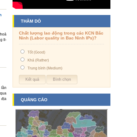
n
THĂM DÒ
Chất lượng lao động trong các KCN Bắc
thoả
Ninh (Labor quality in Bac Ninh IPs)?
 II-
Tốt (Good)
Khá (Rather)
Trung bình (Medium)
 lần
 qua
 địa
QUẢNG CÁO