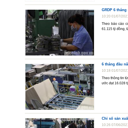
GRDP 6 tháng 
10:20 01/07/202
Theo báo cáo c
61.115 tỷ đồng, 
6 tháng đầu n
10:18 01/07/202
Theo thông tin t
ước đạt 16.028 t
Chỉ số sản xuấ
10:26 07/06/202