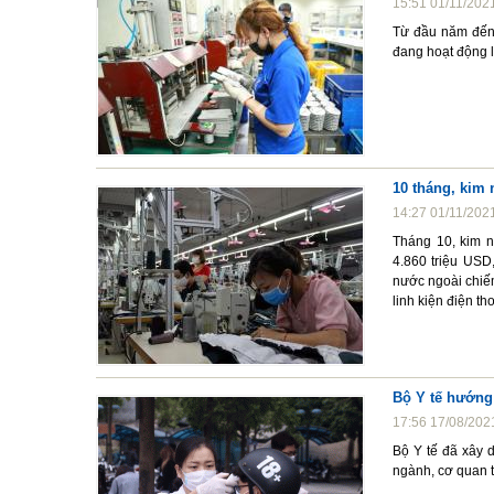
15:51 01/11/202
Từ đầu năm đến 
đang hoạt động l
10 tháng, kim
14:27 01/11/202
Tháng 10, kim n
4.860 triệu USD
nước ngoài chiếm
linh kiện điện th
Bộ Y tế hướng
17:56 17/08/202
Bộ Y tế đã xây 
ngành, cơ quan t