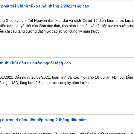
 phát triển kinh tế - xã hội tháng 2/2021 tăng cao
1
áng 2 có kỳ nghỉ Tết Nguyên đán kéo dài và dịch Covid-19 diễn biến phức tạp, 
iều hành quyết liệt của lãnh đạo tỉnh, tình hình kinh tế - xã hội tiếp tục có bước ch
hiều chỉ tiêu tăng trưởng đạt mức cao so với cùng kỳ năm trước.
ăm thu hút đầu tư nước ngoài tăng cao
1
/01/2021 đến ngày 20/02/2021, toàn tỉnh đã cấp mới cho 19 dự án FDI, với tổng
8 triệu USD, tăng hơn 2,5 lần so với cùng kỳ năm trước.
g dương 4 năm liên tiếp trong 2 tháng đầu năm
1