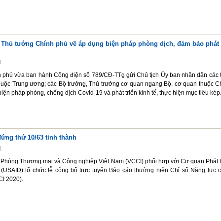
 Thủ tướng Chính phủ về áp dụng biện pháp phòng dịch, đảm bảo phát
1
 phủ vừa ban hành Công điện số 789/CĐ-TTg gửi Chủ tịch Ủy ban nhân dân các t
thuộc Trung ương; các Bộ trưởng, Thủ trưởng cơ quan ngang Bộ, cơ quan thuộc C
iện pháp phòng, chống dịch Covid-19 và phát triển kinh tế, thực hiện mục tiêu kép
ứng thứ 10/63 tỉnh thành
1
 Phòng Thương mại và Công nghiệp Việt Nam (VCCI) phối hợp với Cơ quan Phát t
(USAID) tổ chức lễ công bố trực tuyến Báo cáo thường niên Chỉ số Năng lực 
CI 2020).