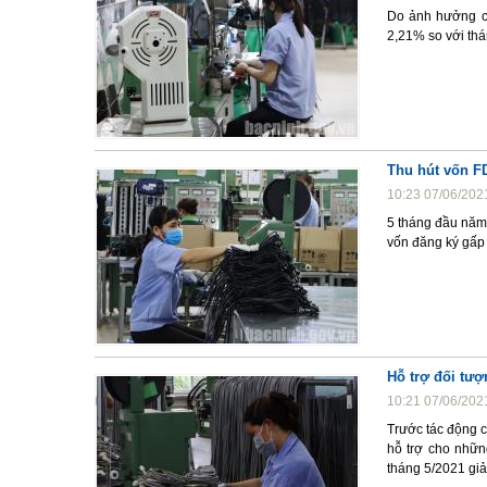
Do ảnh hưởng củ
2,21% so với th
Thu hút vốn FD
10:23 07/06/202
5 tháng đầu năm
vốn đăng ký gấp 
Hỗ trợ đối tư
10:21 07/06/202
Trước tác động c
hỗ trợ cho nhữn
tháng 5/2021 giả