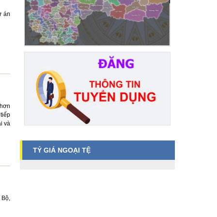
ự án
 hơn
tiếp
i và
TỶ GIÁ NGOẠI TỆ
 Bộ,