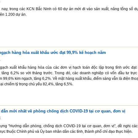
1
nay, trong các KCN Bắc Ninh có 60 dự án mới đi vào sản xuất, nâng tổng số d
ên 1.200 dự án.
 ngạch hàng hóa xuất khẩu ước đạt 99,9% kế hoạch năm
1
gạch xuất khẩu hàng hóa của các đơn vị hạch toán độc lập trong tỉnh ước đạt
, tăng 6,2% so với tháng trước. Trong đó, các doanh nghiệp có vốn đầu tư trực 
 99,6% kim ngạch, tăng 6,2%. Về mặt hàng xuất khẩu, điểm sáng vẫn là điện thoạ
oại chiếm tỷ trọng chủ yếu 82,4%, tăng 6,5%.
 dẫn mới nhất về phòng chống dịch COVID-19 tại cơ quan, đơn vị
1
dựng "Hướng dẫn phòng, chống dịch COVID-19 tại cơ quan, đơn vị", đề nghị các
rực thuộc Chính phủ và Ủy ban nhân dân các tỉnh, thành phố chỉ đạo thực hiện.