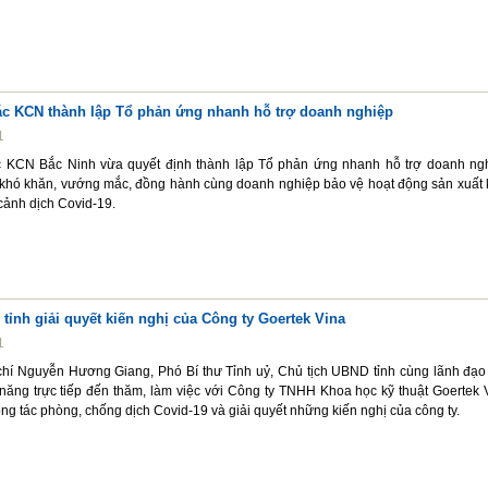
ác KCN thành lập Tổ phản ứng nhanh hỗ trợ doanh nghiệp
1
c KCN Bắc Ninh vừa quyết định thành lập Tổ phản ứng nhanh hỗ trợ doanh ng
 khó khăn, vướng mắc, đồng hành cùng doanh nghiệp bảo vệ hoạt động sản xuất 
cảnh dịch Covid-19.
tỉnh giải quyết kiến nghị của Công ty Goertek Vina
1
chí Nguyễn Hương Giang, Phó Bí thư Tỉnh uỷ, Chủ tịch UBND tỉnh cùng lãnh đạo
năng trực tiếp đến thăm, làm việc với Công ty TNHH Khoa học kỹ thuật Goertek 
ng tác phòng, chống dịch Covid-19 và giải quyết những kiến nghị của công ty.