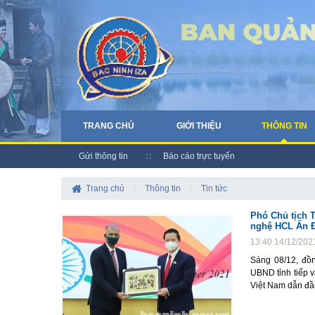
TRANG CHỦ
GIỚI THIỆU
THÔNG TIN
Gửi thông tin
Báo cáo trực tuyến
Trang chủ
/
Thông tin
/
Tin tức
Phó Chủ tịch 
nghệ HCL Ấn 
13:40 14/12/202
Sáng 08/12, đồ
UBND tỉnh tiếp 
Việt Nam dẫn đầu