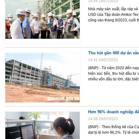
14:44 24/07/2023
Nhà máy sản xuất, lắp ráp và t
USD của Tập đoàn Amkor Techn
công vào tháng 9/2023, cuối 
Thu hút gần 400 dự án và
14:41 24/07/2023
(BNP) - Từ năm 2020 đến nay,
hiện xúc tiến, thu hút đầu tư
nhiều vốn đầu tư lớn, đặc biệt
Hơn 96% doanh nghiệp đăn
14:38 24/07/2023
(BNP) - Theo thống kê của Cụ
đạt tỷ lệ hơn 96,2%. Tỷ lệ chứ