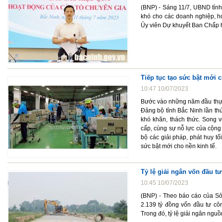
(BNP) - Sáng 11/7, UBND tỉnh
khó cho các doanh nghiệp, hợ
Ủy viên Dự khuyết Ban Chấp h
Tiếp tục tạo sức bật mới c
10:47 10/07/2023
Bước vào những năm đầu thực 
Đảng bộ tỉnh Bắc Ninh lần th
khó khăn, thách thức. Song v
cấp, cùng sự nỗ lực của cộng
bộ các giải pháp, phát huy tố
sức bật mới cho nền kinh tế.
Tỷ lệ giải ngân vốn đầu tư
10:45 10/07/2023
(BNP) - Theo báo cáo của Sở
2.139 tỷ đồng vốn đầu tư côn
Trong đó, tỷ lệ giải ngân ngu