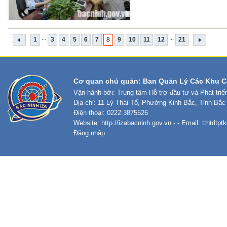
...
...
1
3
4
5
6
7
8
9
10
11
12
21
Cơ quan chủ quản: Ban Quản Lý Các Khu C
Vận hành bởi: Trung tâm Hỗ trợ đầu tư và Phát tri
Địa chỉ: 11 Lý Thái Tổ, Phường Kinh Bắc, Tỉnh Bắc
Điện thoại: 0222.3875526
Website:
http://izabacninh.gov.vn
- - Email:
tthtdtp
Đăng nhập