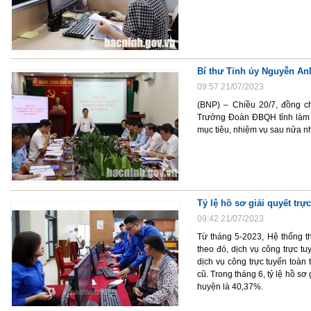
Bí thư Tỉnh ủy Nguyễn An
09:57 21/07/2023
(BNP) – Chiều 20/7, đồng c
Trưởng Đoàn ĐBQH tỉnh làm 
mục tiêu, nhiệm vụ sau nửa nh
Tỷ lệ hồ sơ giải quyết trự
09:42 21/07/2023
Từ tháng 5-2023, Hệ thống th
theo đó, dịch vụ công trực t
dịch vụ công trực tuyến toàn 
cũ. Trong tháng 6, tỷ lệ hồ sơ
huyện là 40,37%.