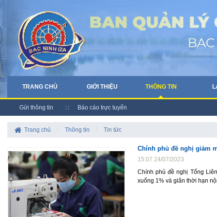
TRANG CHỦ
GIỚI THIỆU
THÔNG TIN
L
Gửi thông tin
Báo cáo trực tuyến
Trang chủ
/
Thông tin
/
Tin tức
Chính phủ đề nghị giảm 
15:07 24/07/2023
Chính phủ đề nghị Tổng Liê
xuống 1% và giãn thời hạn n