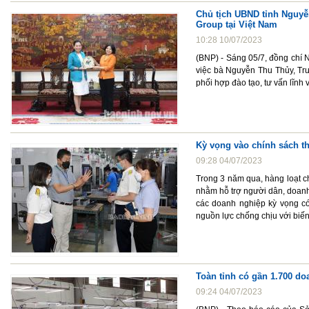
Chủ tịch UBND tỉnh Nguyễ
Group tại Việt Nam
10:28 10/07/2023
(BNP) - Sáng 05/7, đồng chí 
việc bà Nguyễn Thu Thủy, Tr
phối hợp đào tạo, tư vấn lĩnh v
Kỳ vọng vào chính sách t
09:28 04/07/2023
Trong 3 năm qua, hàng loạt c
nhằm hỗ trợ người dân, doanh
các doanh nghiệp kỳ vọng c
nguồn lực chống chịu với biến 
Toàn tỉnh có gần 1.700 do
09:24 04/07/2023