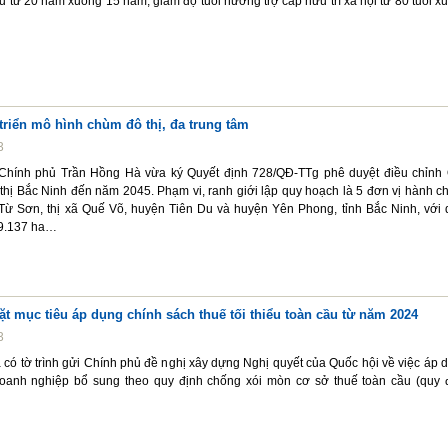
từ 20 năm xuống 15 năm; giảm độ tuổi hưởng trợ cấp hưu trí xã hội từ 80 tuổi x
triển mô hình chùm đô thị, đa trung tâm
3
Chính phủ Trần Hồng Hà vừa ký Quyết định 728/QĐ-TTg phê duyệt điều chỉnh
hị Bắc Ninh đến năm 2045. Phạm vi, ranh giới lập quy hoạch là 5 đơn vị hành ch
.Từ Sơn, thị xã Quế Võ, huyện Tiên Du và huyện Yên Phong, tỉnh Bắc Ninh, với 
49.137 ha…
ặt mục tiêu áp dụng chính sách thuế tối thiểu toàn cầu từ năm 2024
3
 có tờ trình gửi Chính phủ đề nghị xây dựng Nghị quyết của Quốc hội về việc áp 
oanh nghiệp bổ sung theo quy định chống xói mòn cơ sở thuế toàn cầu (quy 