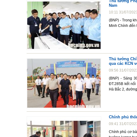
Thủ tướng Phạ
Nam
10:11 31/07/202
(BNP) - Trong k
Minh Chính đến 
Thủ tướng Chí
qua các KCN v
09:56 31/07/202
(BNP) - Sáng 30
ĐT.285B kết nối
Hà Bắc 2, đường 
Chính phủ thố
09:41 31/07/202
Chính phủ cơ bản