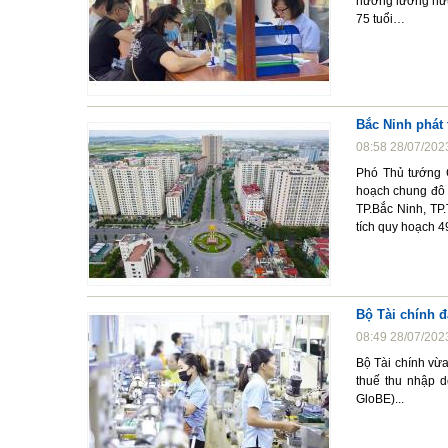
hưởng lương hưu 
75 tuổi…
Bắc Ninh phát 
08:58 28/07/202
Phó Thủ tướng 
hoạch chung đô t
TP.Bắc Ninh, TP
tích quy hoạch 
Bộ Tài chính đ
08:49 28/07/202
Bộ Tài chính vừa
thuế thu nhập d
GloBE)...