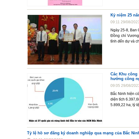
Kỷ niệm 25 nă
09:11 29/08/202
Ngày 25-8, Ban 
Đồng chí Vương
tỉnh đến dự và 
Các Khu công 
hướng công n
09:05 29/08/202
Bắc Ninh hiện có
diện tích 6.397,
5.899,22 ha; tỷ 
Tỷ lệ hồ sơ đăng ký doanh nghiệp qua mạng của Bắc Ninh