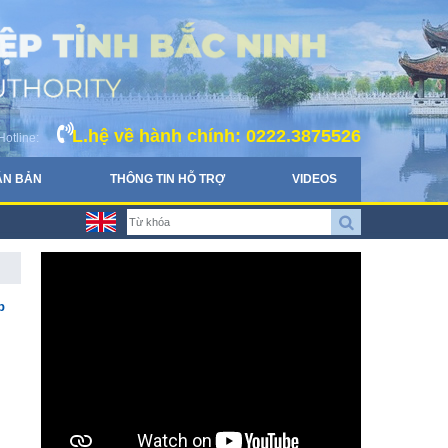
L.hệ về hành chính: 0222.3875526
Hotline:
ĂN BẢN
THÔNG TIN HỖ TRỢ
VIDEOS
p