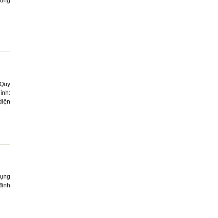
uống
 Quy
ính:
diện
dụng
định