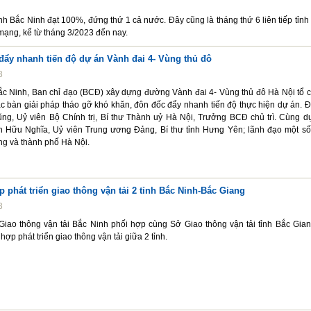
nh Bắc Ninh đạt 100%, đứng thứ 1 cả nước. Đây cũng là tháng thứ 6 liên tiếp tỉnh
mạng, kể từ tháng 3/2023 đến nay.
đẩy nhanh tiến độ dự án Vành đai 4- Vùng thủ đô
3
Bắc Ninh, Ban chỉ đạo (BCĐ) xây dựng đường Vành đai 4- Vùng thủ đô Hà Nội tổ 
ác bàn giải pháp tháo gỡ khó khăn, đôn đốc đẩy nhanh tiến độ thực hiện dự án. 
ũng, Uỷ viên Bộ Chính trị, Bí thư Thành uỷ Hà Nội, Trưởng BCĐ chủ trì. Cùng d
 Hữu Nghĩa, Uỷ viên Trung ương Đảng, Bí thư tỉnh Hưng Yên; lãnh đạo một số
g và thành phố Hà Nội.
p phát triển giao thông vận tải 2 tỉnh Bắc Ninh-Bắc Giang
3
Giao thông vận tải Bắc Ninh phối hợp cùng Sở Giao thông vận tải tỉnh Bắc Gian
hợp phát triển giao thông vận tải giữa 2 tỉnh.