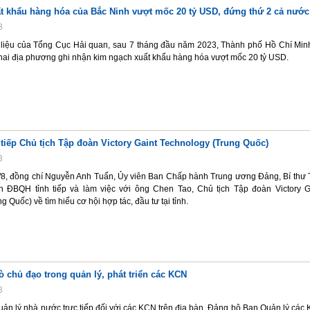
t khẩu hàng hóa của Bắc Ninh vượt mốc 20 tỷ USD, đứng thứ 2 cả nước
3
 liệu của Tổng Cục Hải quan, sau 7 tháng đầu năm 2023, Thành phố Hồ Chí Min
 hai địa phương ghi nhận kim ngạch xuất khẩu hàng hóa vượt mốc 20 tỷ USD.
 tiếp Chủ tịch Tập đoàn Victory Gaint Technology (Trung Quốc)
3
/8, đồng chí Nguyễn Anh Tuấn, Ủy viên Ban Chấp hành Trung ương Đảng, Bí thư 
 ĐBQH tỉnh tiếp và làm việc với ông Chen Tao, Chủ tịch Tập đoàn Victory G
 Quốc) về tìm hiểu cơ hội hợp tác, đầu tư tại tỉnh.
rò chủ đạo trong quản lý, phát triển các KCN
3
ản lý nhà nước trực tiếp đối với các KCN trên địa bàn, Đảng bộ Ban Quản lý các