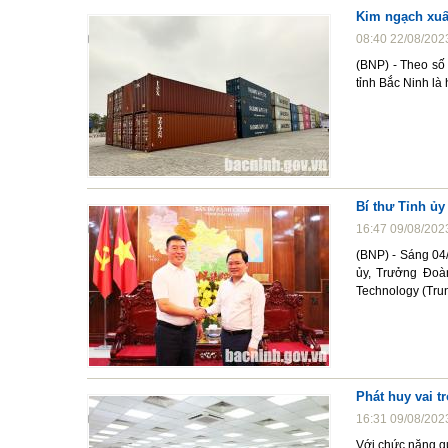
Kim ngạch xuấ
08:40 22/08/202
(BNP) - Theo số
tỉnh Bắc Ninh là
Bí thư Tỉnh ủy
16:47 09/08/202
(BNP) - Sáng 04
ủy, Trưởng Đoàn
Technology (Trung
Phát huy vai t
16:31 09/08/202
Với chức năng qu