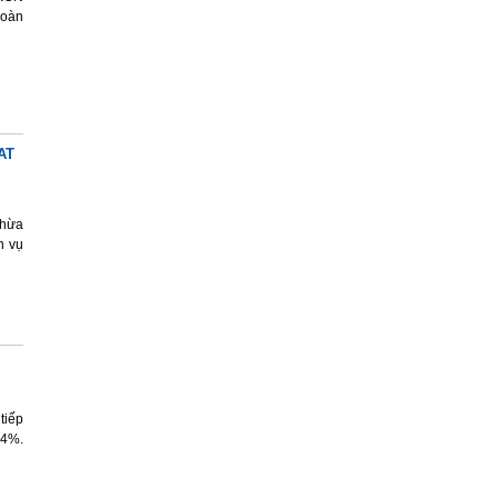
hoàn
AT
thừa
h vụ
tiếp
84%.