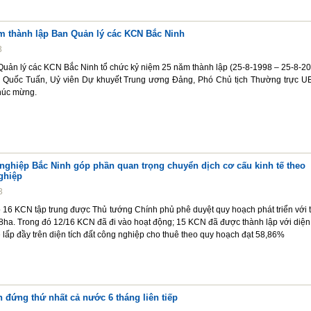
m thành lập Ban Quản lý các KCN Bắc Ninh
3
Quản lý các KCN Bắc Ninh tổ chức kỷ niệm 25 năm thành lập (25-8-1998 – 25-8-20
 Quốc Tuấn, Uỷ viên Dự khuyết Trung ương Đảng, Phó Chủ tịch Thường trực 
chúc mừng.
nghiệp Bắc Ninh góp phần quan trọng chuyển dịch cơ cấu kinh tế theo
ghiệp
3
 16 KCN tập trung được Thủ tướng Chính phủ phê duyệt quy hoạch phát triển với 
68ha. Trong đó 12/16 KCN đã đi vào hoạt động; 15 KCN đã được thành lập với diện 
lệ lấp đầy trên diện tích đất công nghiệp cho thuê theo quy hoạch đạt 58,86%
 đứng thứ nhất cả nước 6 tháng liên tiếp