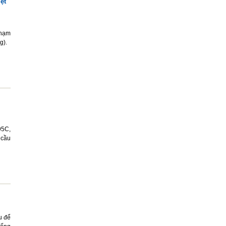
ệt
Phạm
g).
95C,
 cầu
u để