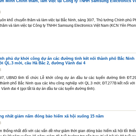
m Minh Chính thăm, làm việc tại Công ty TNHH Samsung Electronics Vi
3
huôn khổ chuyến thăm và làm việc tại Bắc Ninh, sáng 30/7, Thủ tướng Chính phủ 
thăm và làm việc tại Công ty TNHH Samsung Electronics Việt Nam (KCN Yên Phon
nh phủ dự khởi công dự án các đường tỉnh kết nối thành phố Bắc Ninh
ới QL.3 mới, cầu Hà Bắc 2, đường Vành đai 4
3
/7, UBND tỉnh tổ chức Lễ khởi công dự án đầu tư các tuyến đường tỉnh ĐT.2
 thành phố Bắc Ninh qua các khu công nghiệp với QL.3 mới; ĐT.277B kết nối với
Vành đai 4 (gọi tắt là dự án đầu tư các tuyến đường tỉnh).
ng nhất giảm năm đóng bảo hiểm xã hội xuống 15 năm
3
 thống nhất đối với các vấn đề như giảm thời gian đóng bảo hiểm xã hội tối thiể