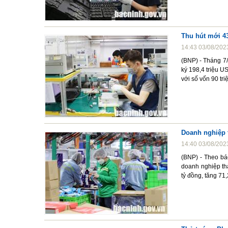
Thu hút mới 43
14:43 03/08/202
(BNP) - Tháng 7/
ký 198,4 triệu U
với số vốn 90 tr
Doanh nghiệp 
14:40 03/08/202
(BNP) - Theo bá
doanh nghiệp th
tỷ đồng, tăng 71