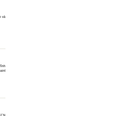
h và
Tỉnh
aint
 KCN