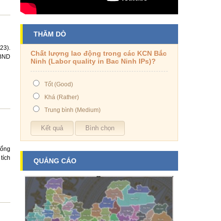
THĂM DÒ
23).
Chất lượng lao động trong các KCN Bắc
UBND
Ninh (Labor quality in Bac Ninh IPs)?
Tốt (Good)
Khá (Rather)
Trung bình (Medium)
tổng
tích
QUẢNG CÁO