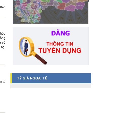
 Bắc
chức
Đồng
ự có
 bộ,
TỶ GIÁ NGOẠI TỆ
g tổ