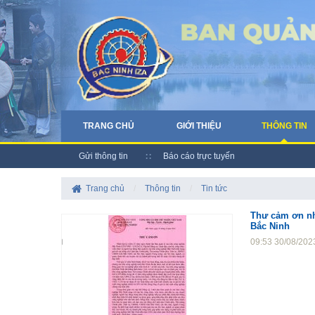
TRANG CHỦ
GIỚI THIỆU
THÔNG TIN
Gửi thông tin
Báo cáo trực tuyến
Trang chủ
/
Thông tin
/
Tin tức
Thư cảm ơn nh
Bắc Ninh
09:53 30/08/202