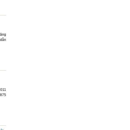
đăng
 dẫn
.011
.875