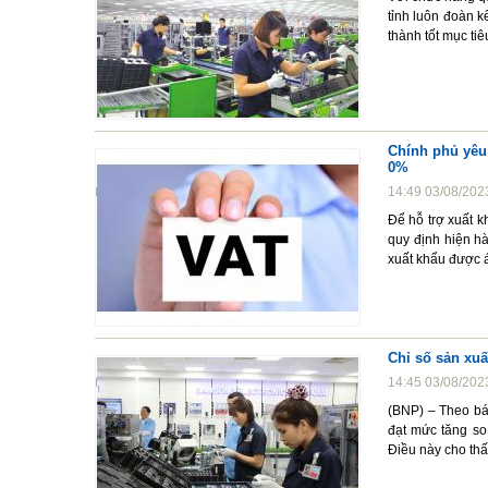
tỉnh luôn đoàn k
thành tốt mục tiê
Chính phủ yêu
0%
14:49 03/08/202
Để hỗ trợ xuất k
quy định hiện hà
xuất khẩu được 
Chỉ số sản xuấ
14:45 03/08/202
(BNP) – Theo báo
đạt mức tăng so
Điều này cho thấ