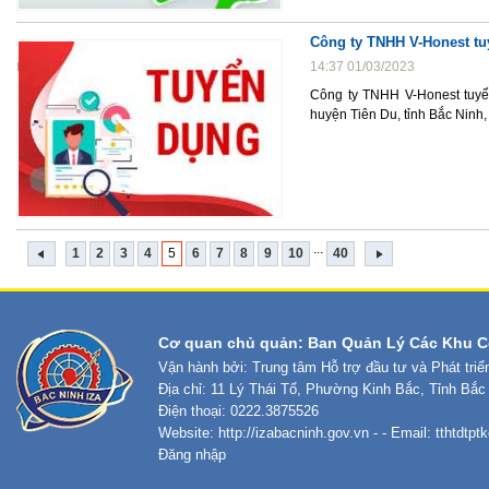
Công ty TNHH V-Honest t
14:37 01/03/2023
Công ty TNHH V-Honest tuyể
huyện Tiên Du, tỉnh Bắc Ninh
...
1
2
3
4
5
6
7
8
9
10
40
Cơ quan chủ quản: Ban Quản Lý Các Khu C
Vận hành bởi: Trung tâm Hỗ trợ đầu tư và Phát tri
Địa chỉ: 11 Lý Thái Tổ, Phường Kinh Bắc, Tỉnh Bắc
Điện thoại: 0222.3875526
Website:
http://izabacninh.gov.vn
- - Email:
tthtdtp
Đăng nhập