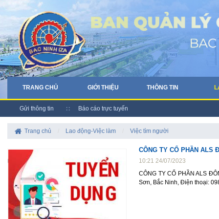
TRANG CHỦ
GIỚI THIỆU
THÔNG TIN
L
Gửi thông tin
Báo cáo trực tuyến
Trang chủ
/
Lao động-Việc làm
/
Việc tìm người
CÔNG TY CỔ PHẦN ALS Đ
10:21 24/07/2023
CÔNG TY CỔ PHẦN ALS ĐÔNG H
Sơn, Bắc Ninh, Điện thoại: 0