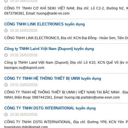
10:33 26/02/2026
CÔNG TY TNHH CƠ KHÍ SEIKI VIỆT NAM, Địa chỉ: Lô C2-2, Đường N2, KC
0973796381, Email: huong@seiki-vn.com
CÔNG TNHH LINK ELECTRONICS tuyển dụng
10:32 26/02/2026
CÔNG TNHH LINK ELECTRONICS, Địa chỉ: KCN Đại Đồng - Hoàn Sơn, Tiên Du, 
Công ty TNHH Laird Việt Nam (Dupont) tuyển dụng
10:31 26/02/2026
Công ty TNHH Laird Việt Nam (Dupont), Địa chỉ: Lô K10, KCN Quế Võ (kv 
baongoc.vu@dupont.com
CÔNG TY TNHH HỆ THỐNG THIẾT BỊ UMW tuyển dụng
10:31 26/02/2026
CÔNG TY TNHH HỆ THỐNG THIẾT BỊ UMW ( VIỆT NAM) TẠI BẮC NINH . Địa
NINH, Điện thoại: 0987441561, Email: huong.ntp.partsbn@umw-esvn.com
CÔNG TY TNHH DSTG INTERNATIONAL tuyển dụng
10:30 26/02/2026
CÔNG TY TNHH DSTG INTERNATIONAL, Địa chỉ: Đường YP8, KCN Yên Phong
tuyendung.dstg@gmail.com