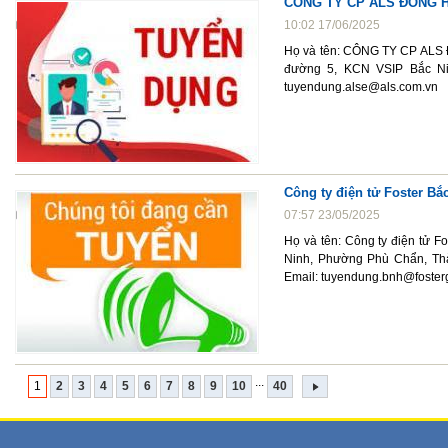
CÔNG TY CP ALS ĐÔNG H
10:02 17/06/2025
Họ và tên: CÔNG TY CP ALS 
đường 5, KCN VSIP Bắc Nin
tuyendung.alse@als.com.vn
Công ty điện tử Foster Bắ
07:57 23/05/2025
Họ và tên: Công ty điện tử F
Ninh, Phường Phù Chẩn, Thà
Email: tuyendung.bnh@foster
...
1
2
3
4
5
6
7
8
9
10
40