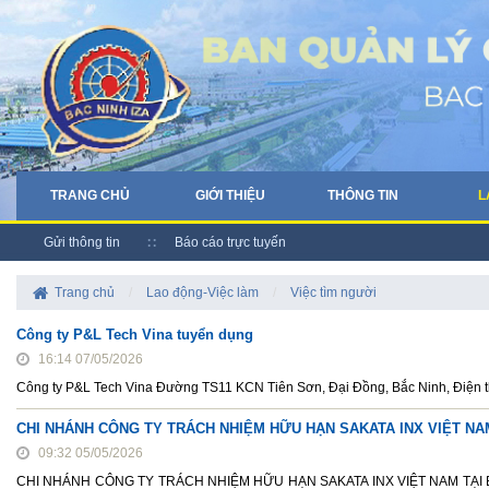
TRANG CHỦ
GIỚI THIỆU
THÔNG TIN
L
Gửi thông tin
Báo cáo trực tuyến
Trang chủ
/
Lao động-Việc làm
/
Việc tìm người
Công ty P&L Tech Vina tuyển dụng
16:14 07/05/2026
Công ty P&L Tech Vina Đường TS11 KCN Tiên Sơn, Đại Đồng, Bắc Ninh, Điện 
CHI NHÁNH CÔNG TY TRÁCH NHIỆM HỮU HẠN SAKATA INX VIỆT NAM 
09:32 05/05/2026
CHI NHÁNH CÔNG TY TRÁCH NHIỆM HỮU HẠN SAKATA INX VIỆT NAM TẠI BẮC N