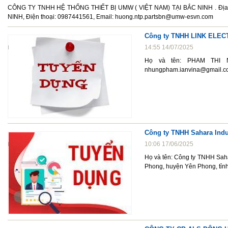
CÔNG TY TNHH HỆ THỐNG THIẾT BỊ UMW ( VIỆT NAM) TẠI BẮC NINH . Địa
NINH, Điện thoại: 0987441561, Email: huong.ntp.partsbn@umw-esvn.com
Công ty TNHH LINK ELEC
14:55 14/07/2025
Họ và tên: PHAM THI NH
nhungpham.ianvina@gmail.c
Công ty TNHH Sahara Indu
10:06 17/06/2025
Họ và tên: Công ty TNHH Sah
Phong, huyện Yên Phong, tỉn