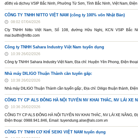
đôthị và dịchvụ VSIP Bắc Ninh, Phường Từ Sơn, Tỉnh Bắc Ninh, Việt Nam, Điện 
CÔNG TY TNHH NITTO VIỆT NAM (công ty 100% vốn Nhật Bản)
08:02 07/04/2026
Cty TNHH Nitto Việt Nam, Số 108, đường Hữu Nghị, KCN VSIP Bắc Nin
mai.buithi@nitto.com
Công ty TNHH Sahara Industry Việt Nam tuyển dụng
10:39 26/02/2026
Công ty TNHH Sahara Industry Việt Nam, Địa chỉ: Huyện Yên Phong, Điện tho
Nhà máy DILIGO Thuận Thành cần tuyển gấp:
10:38 26/02/2026
Nhà máy DILIGO Thuận Thành cần tuyển gấp:, Địa chỉ: Diligo thuận thành, Đ
CÔNG TY CP ALS ĐÔNG HÀ NỘI TUYỂN NV KHAI THÁC, NV LÁI XE 
10:36 26/02/2026
CÔNG TY CP ALS ĐÔNG HÀ NỘI TUYỂN NV KHAI THÁC, NV LÁI XE NÂNG, Địa ch
Điện thoại: 0988.941.846, Email: tuyendung.alse@als.com.vn
CÔNG TY TNHH CƠ KHÍ SEIKI VIỆT NAM tuyển dụng