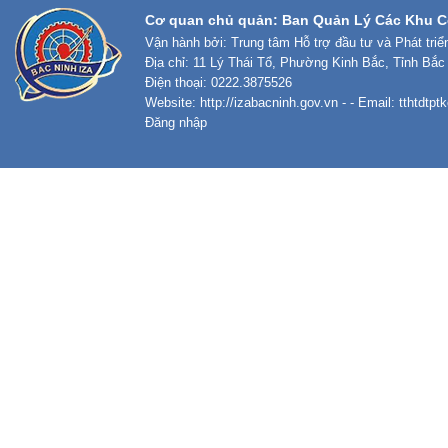
Cơ quan chủ quản: Ban Quản Lý Các Khu C
Vận hành bởi: Trung tâm Hỗ trợ đầu tư và Phát tri
Địa chỉ: 11 Lý Thái Tổ, Phường Kinh Bắc, Tỉnh Bắc
Điện thoại: 0222.3875526
Website:
http://izabacninh.gov.vn
- - Email:
tthtdtp
Đăng nhập