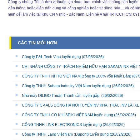
Công ty chúng Tôi là đơn vị thuộc tập đoàn bưu chính viễn thông cần tuyển 0
viễn thông hoặc điện dân dụng và công nghiệp hoặc tự động hóa,... và có k
ninh để làm việc tại Khu CN Vship - Bác Ninh. Liên hệ A hải TP.TCCH Cty: 0
CÁC TIN MỚI HƠN
Công ty P&L Tech Vina tuyển dụng
(07/05/2026)
CHI NHÁNH CÔNG TY TRÁCH NHIỆM HỮU HẠN SAKATA INX VIỆT NA
CÔNG TY TNHH NITTO VIỆT NAM (công ty 100% vốn Nhật Bản)
(07/
Công ty TNHH Sahara Industry Việt Nam tuyển dụng
(26/02/2026)
Nhà máy DILIGO Thuận Thành cần tuyển gấp:
(26/02/2026)
CÔNG TY CP ALS ĐÔNG HÀ NỘI TUYỂN NV KHAI THÁC, NV LÁI X
CÔNG TY TNHH CƠ KHÍ SEIKI VIỆT NAM tuyển dụng
(26/02/2026)
CÔNG TNHH LINK ELECTRONICS tuyển dụng
(26/02/2026)
Công ty TNHH Laird Việt Nam (Dupont) tuyển dụng
(26/02/2026)