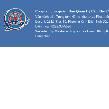
Cơ quan chủ quản: Ban Quản Lý Các Khu C
Vận hành bởi: Trung tâm Hỗ trợ đầu tư và Phát tri
Địa chỉ: 11 Lý Thái Tổ, Phường Kinh Bắc, Tỉnh Bắc
Điện thoại: 0222.3875526
Website:
http://izabacninh.gov.vn
- - Email:
tthtdtp
Đăng nhập