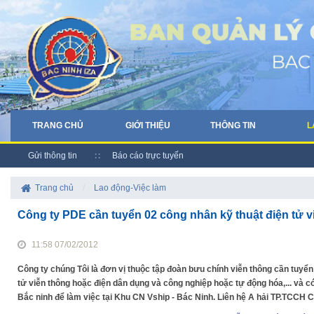
TRANG CHỦ
GIỚI THIỆU
THÔNG TIN
L
Gửi thông tin
Báo cáo trực tuyến
Trang chủ
/
Lao động-Việc làm
Công ty PDE cần tuyển 02 công nhân kỹ thuật điện tử 
11:58 07/02/2012
Công ty chúng Tôi là đơn vị thuộc tập đoàn bưu chính viễn thông cần tuyển 
tử viễn thông hoặc điện dân dụng và công nghiệp hoặc tự động hóa,... và c
Bắc ninh để làm việc tại Khu CN Vship - Bác Ninh. Liên hệ A hải TP.TCCH 