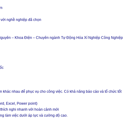
am
ết với nghề nghiệp đã chọn
i Nguyên – Khoa Điện – Chuyên ngành Tự Động Hóa Xí Nghiệp Công Nghiệp
uốc
uồn khác nhau để phục vụ cho công việc. Có khả năng báo cáo và tổ chức tốt
rd, Excel, Power point)
à thích nghi nhanh với hoàn cảnh mới
năng làm việc dưới áp lực và cường độ cao.