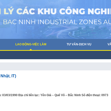
LAO ĐỘNG-VIỆC LÀM
TƯ VẤN-DỊCH VỤ
V
 Nhật, IT)
/03/1990 Địa chỉ liên lạc: Yên Giả – Quế Võ – Bắc Ninh Số điện thoại: 0973