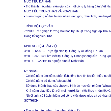
MỤC TIÊU DÀI HẠN
• Trở thành một nhân viên giỏi của một công ty hàng đầu Việt N
MỤC TIÊU TRUNG HẠN VÀ NGẮN HẠN
• Luôn cố gắng nỗ lực là một nhân viên giỏi, nhiệt tình, tâm huy
TRÌNH ĐỘ HỌC VẤN
7/ 2013 Tốt nghiệp trường Đại học Kỹ Thuật Công Nghiệp Thá
Hạng tốt nghiệp: Khá
KINH NGHIỆM LÀM VIỆC
3/2013- 6/2013: Thực tập sinh tại Công Ty Xi Măng Lưu Xá
9/2013-3/2014: Làm việc tại Công Ty Changsheng của Trung Q
9/2014 – 9/2016: Tu nghiệp sinh ở Nhật Bản
KỸ NĂNG
- Có khả năng tìm kiếm, phân tích, tổng hợp tin tức từ nhiều ng
- Có khẳ năng sử dụng Autocad 2d
- Sử dụng thành thạo các chương trình tin học văn phòng (Winwo
- Khả năng giao tiếp tốt với mọi người, làm việc theo nhóm tốt v
- Nhiệt tình, có trách nhiệm với công việc được giao và có khả 
SỞ THÍCH
• Thư giãn bằng nhạc nhẹ, nhạc không lời