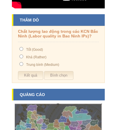
THĂM DÒ
Chất lượng lao động trong các KCN Bắc
Ninh (Labor quality in Bac Ninh IPs)?
Tốt (Good)
Khá (Rather)
Trung bình (Medium)
QUẢNG CÁO