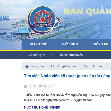
TRANG CHỦ
GIỚI THIỆU
THÔNG TIN
Gửi thông tin
Báo cáo trực tuyến
Trang chủ
/
Lao động-Việc làm
/
Người tìm việc
Tìm việc Nhân viên kỹ thuật (giao tiếp tốt tiếng
10:20 16/02/2017
THÔNG TIN CÁ NHÂN Họ và tên: Nguyễn Thị Huyền Ngày sinh: 03
864 080 Email: nguyenhuyenbn1602@gmail.com
MỤC TIÊU NGHỀ NGHIỆP