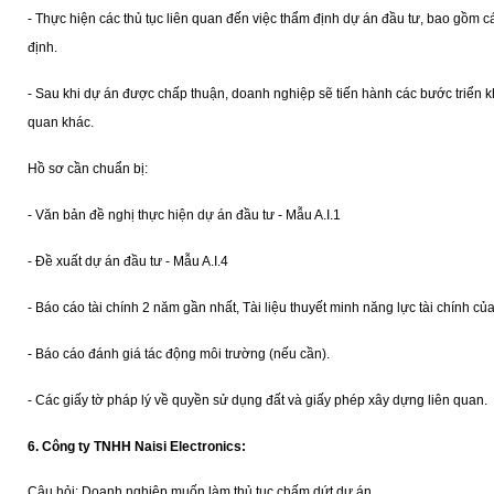
- Thực hiện các thủ tục liên quan đến việc thẩm định dự án đầu tư, bao gồm c
định.
- Sau khi dự án được chấp thuận, doanh nghiệp sẽ tiến hành các bước triển k
quan khác.
Hồ sơ cần chuẩn bị:
- Văn bản đề nghị thực hiện dự án đầu tư - Mẫu A.I.1
- Đề xuất dự án đầu tư - Mẫu A.I.4
- Báo cáo tài chính 2 năm gần nhất, Tài liệu thuyết minh năng lực tài chính củ
- Báo cáo đánh giá tác động môi trường (nếu cần).
- Các giấy tờ pháp lý về quyền sử dụng đất và giấy phép xây dựng liên quan.
6.
Công ty TNHH Naisi Electronics:
Câu hỏi: Doanh nghiệp muốn làm thủ tục chấm dứt dự án.