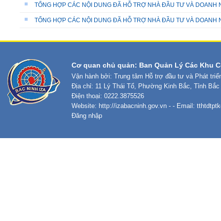
TỔNG HỢP CÁC NỘI DUNG ĐÃ HỖ TRỢ NHÀ ĐẦU TƯ VÀ DOANH N
TỔNG HỢP CÁC NỘI DUNG ĐÃ HỖ TRỢ NHÀ ĐẦU TƯ VÀ DOANH N
Cơ quan chủ quản: Ban Quản Lý Các Khu C
Vận hành bởi: Trung tâm Hỗ trợ đầu tư và Phát tri
Địa chỉ: 11 Lý Thái Tổ, Phường Kinh Bắc, Tỉnh Bắc
Điện thoại: 0222.3875526
Website:
http://izabacninh.gov.vn
- - Email:
tthtdtp
Đăng nhập