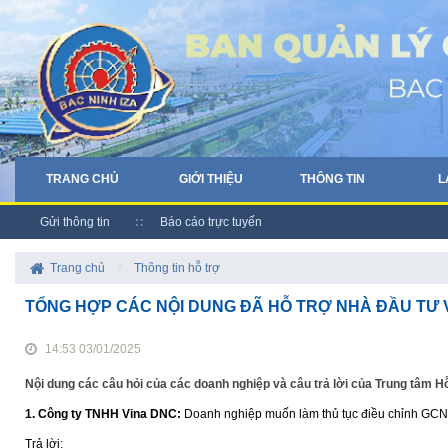
TRANG CHỦ
GIỚI THIỆU
THÔNG TIN
L
Gửi thông tin
Báo cáo trực tuyến
Trang chủ
/
Thông tin hỗ trợ
TỔNG HỢP CÁC NỘI DUNG ĐÃ HỖ TRỢ NHÀ ĐẦU TƯ 
14:53 03/01/2025
Nội dung các câu hỏi của các doanh nghiệp và câu trả lời của Trung tâm H
1.
Công ty TNHH Vina DNC:
Doanh nghiệp muốn làm thủ tục điều chỉnh GCN đ
Trả lời: