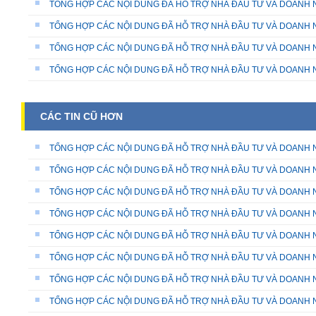
TỔNG HỢP CÁC NỘI DUNG ĐÃ HỖ TRỢ NHÀ ĐẦU TƯ VÀ DOANH N
TỔNG HỢP CÁC NỘI DUNG ĐÃ HỖ TRỢ NHÀ ĐẦU TƯ VÀ DOANH N
TỔNG HỢP CÁC NỘI DUNG ĐÃ HỖ TRỢ NHÀ ĐẦU TƯ VÀ DOANH N
TỔNG HỢP CÁC NỘI DUNG ĐÃ HỖ TRỢ NHÀ ĐẦU TƯ VÀ DOANH N
CÁC TIN CŨ HƠN
TỔNG HỢP CÁC NỘI DUNG ĐÃ HỖ TRỢ NHÀ ĐẦU TƯ VÀ DOANH N
TỔNG HỢP CÁC NỘI DUNG ĐÃ HỖ TRỢ NHÀ ĐẦU TƯ VÀ DOANH N
TỔNG HỢP CÁC NỘI DUNG ĐÃ HỖ TRỢ NHÀ ĐẦU TƯ VÀ DOANH N
TỔNG HỢP CÁC NỘI DUNG ĐÃ HỖ TRỢ NHÀ ĐẦU TƯ VÀ DOANH N
TỔNG HỢP CÁC NỘI DUNG ĐÃ HỖ TRỢ NHÀ ĐẦU TƯ VÀ DOANH N
TỔNG HỢP CÁC NỘI DUNG ĐÃ HỖ TRỢ NHÀ ĐẦU TƯ VÀ DOANH N
TỔNG HỢP CÁC NỘI DUNG ĐÃ HỖ TRỢ NHÀ ĐẦU TƯ VÀ DOANH N
TỔNG HỢP CÁC NỘI DUNG ĐÃ HỖ TRỢ NHÀ ĐẦU TƯ VÀ DOANH N