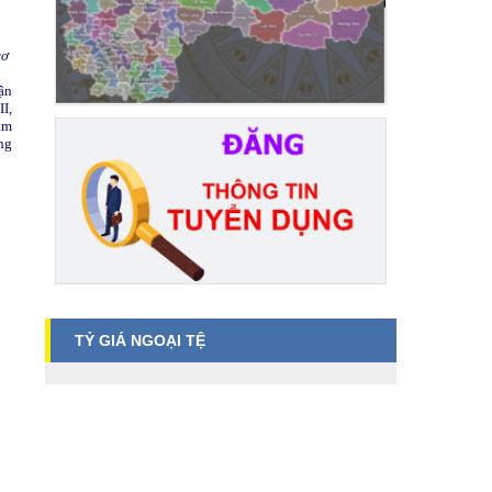
cơ
ận
II,
am
ng
TỶ GIÁ NGOẠI TỆ