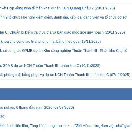
ký kết Hợp đồng kinh tế triển khai dự án KCN Quang Châu 2
(28/11/2025)
nh 2 tổ chức Hội nghị kiểm điểm, đánh giá, xếp loại đảng viên và tổ chức cơ sở
hu C: Chuẩn bị kiểm tra thực địa và bàn giao mốc giới quy hoạch
(20/11/2025)
a khóa cho công tác Giải phóng mặt bằng hiệu quả
(19/11/2025)
hai công tác GPMB dự án Khu công nghiệp Thuận Thành III - Phân khu C tại tổ
c GPMB dự án KCN Thuận Thành III - phân khu C
(10/11/2025)
giải phóng mặt bằng phục vụ dự án KCN Thuận Thành III, phân khu C
(07/11/2025)
ông nghiệp 6 tháng đầu năm 2020
(08/07/2020)
020)
 hình tiên tiến; Tổng kết phong trào thi đua "Giỏi việc nước, đảm việc nhà" giai