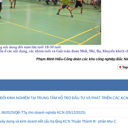
ng nội dung đôi nam lứa tuổi 18-30 tuổi
ải Ba ở các nội dung, các nhóm tuổi và Giải toàn đoàn Nhất, Nhì, Ba, Khuyến khích 
Phạm Minh Hiểu-Công đoàn các khu công nghiệp Bắc Ni
ĐỔI KINH NGHIỆM TẠI TRUNG TÂM HỖ TRỢ ĐẦU TƯ VÀ PHÁT TRIỂN CÁC KC
 QĐ 36/2025/QĐ-TTg cho doanh nghiệp KCN
(05/12/2025)
xây dựng và kinh doanh kết cấu hạ tầng KCN Thuận Thành III - phân khu C