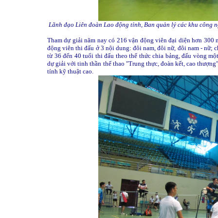
Lãnh đạo Liên đoàn Lao động tỉnh, Ban quản lý các khu công n
Tham dự giải năm nay có 216 vận động viên đại diện hơn 300 n
động viên thi đấu ở 3 nội dung: đôi nam, đôi nữ, đôi nam - nữ; ch
từ 36 đến 40 tuổi thi đấu theo thể thức chia bảng, đấu vòng một
dự giải với tinh thần thể thao "Trung thực, đoàn kết, cao th
tính kỹ thuật cao.