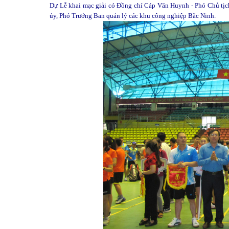
Dự Lễ khai mạc giải có Đồng chí Cáp Văn Huynh - Phó Chủ tị
ủy, Phó Trưởng Ban quản lý các khu công nghiệp Bắc Ninh.