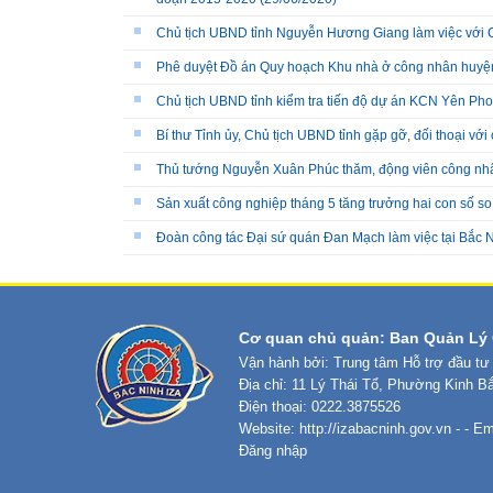
Chủ tịch UBND tỉnh Nguyễn Hương Giang làm việc với C
Phê duyệt Đồ án Quy hoạch Khu nhà ở công nhân huy
Chủ tịch UBND tỉnh kiểm tra tiến độ dự án KCN Yên Phon
Bí thư Tỉnh ủy, Chủ tịch UBND tỉnh gặp gỡ, đối thoại vớ
Thủ tướng Nguyễn Xuân Phúc thăm, động viên công nhâ
Sản xuất công nghiệp tháng 5 tăng trưởng hai con số so
Đoàn công tác Đại sứ quán Đan Mạch làm việc tại Bắc 
Cơ quan chủ quản: Ban Quản Lý 
Vận hành bởi: Trung tâm Hỗ trợ đầu tư
Địa chỉ: 11 Lý Thái Tổ, Phường Kinh B
Điện thoại: 0222.3875526
Website:
http://izabacninh.gov.vn
- - Em
Đăng nhập