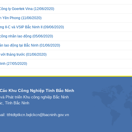
ông ty Goertek Vina
(12/06/2020)
ện Yên Phong
(11/06/2020)
g II-C và VSIP Bắc Ninh II
(09/06/2020)
i công nhân lao động
(05/06/2020)
n lao động tại Bắc Ninh
(01/06/2020)
 với tháng trước
(01/06/2020)
Ninh
(27/05/2020)
Các Khu Công Nghiệp Tỉnh Bắc Ninh
 và Phát triển Khu công nghiệp Bắc Ninh
ắc, Tỉnh Bắc Ninh
ail:
tthtdtptkcn.bqlckcn@bacninh.gov.vn