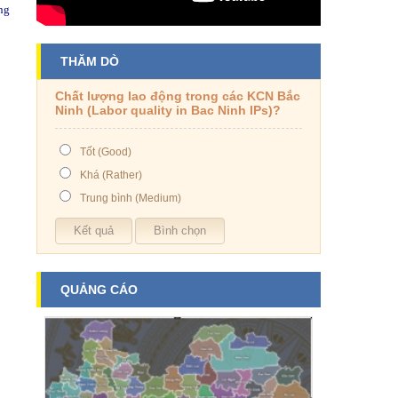
ng
THĂM DÒ
Chất lượng lao động trong các KCN Bắc
Ninh (Labor quality in Bac Ninh IPs)?
Tốt (Good)
Khá (Rather)
Trung bình (Medium)
QUẢNG CÁO