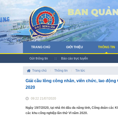
TRANG CHỦ
GIỚI THIỆU
THÔNG TIN
Gửi thông tin
Báo cáo trực tuyến
Trang chủ
/
Thông tin
/
Tin tức
Giải cầu lông công nhân, viên chức, lao động
2020
09:22 21/07/2020
Ngày 19/7/2020, tại nhà thi đấu đa năng tỉnh, Công đoàn các 
các khu công nghiệp lần thứ VI năm 2020.