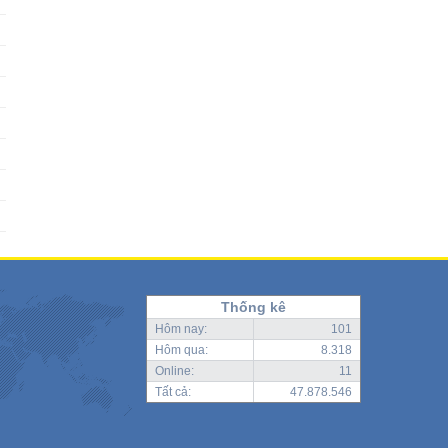
Thống kê
Hôm nay:
101
Hôm qua:
8.318
Online:
11
Tất cả:
47.878.546