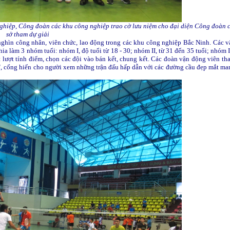
ghiệp, Công đoàn các khu công nghiệp trao cờ lưu niệm cho đại diện Công đoàn 
sở tham dự giải
ghìn công nhân, viên chức, lao động trong các khu công nghiệp Bắc Ninh. Các v
ia làm 3 nhóm tuổi: nhóm I, độ tuổi từ 18 - 30; nhóm II, từ 31 đến 35 tuổi; nhóm I
 lượt tính điểm, chọn các đội vào bán kết, chung kết.
Các đoàn vận động viên th
ượng", cống hiến cho người xem những trận đấu hấp dẫn với các đường cầu đẹp mắt ma