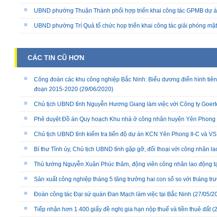
UBND phường Thuận Thành phối hợp triển khai công tác GPMB dự án
UBND phường Trí Quả tổ chức họp triển khai công tác giải phóng mặ
CÁC TIN CŨ HƠN
Công đoàn các khu công nghiệp Bắc Ninh: Biểu dương điển hình tiên ti
đoạn 2015-2020
(29/06/2020)
Chủ tịch UBND tỉnh Nguyễn Hương Giang làm việc với Công ty Goert
Phê duyệt Đồ án Quy hoạch Khu nhà ở công nhân huyện Yên Phong
Chủ tịch UBND tỉnh kiểm tra tiến độ dự án KCN Yên Phong II-C và VSI
Bí thư Tỉnh ủy, Chủ tịch UBND tỉnh gặp gỡ, đối thoại với công nhân l
Thủ tướng Nguyễn Xuân Phúc thăm, động viên công nhân lao động tạ
Sản xuất công nghiệp tháng 5 tăng trưởng hai con số so với tháng tr
Đoàn công tác Đại sứ quán Đan Mạch làm việc tại Bắc Ninh
(27/05/2
Tiếp nhận hơn 1.400 giấy đề nghị gia hạn nộp thuế và tiền thuê đất
(2