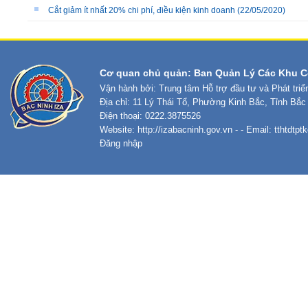
Cắt giảm ít nhất 20% chi phí, điều kiện kinh doanh
(22/05/2020)
Cơ quan chủ quản: Ban Quản Lý Các Khu C
Vận hành bởi: Trung tâm Hỗ trợ đầu tư và Phát tri
Địa chỉ: 11 Lý Thái Tổ, Phường Kinh Bắc, Tỉnh Bắc
Điện thoại: 0222.3875526
Website:
http://izabacninh.gov.vn
- - Email:
tthtdtp
Đăng nhập