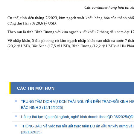
Các container hàng hóa tại k
Cụ thể, tính đến tháng 7/2023, kim ngạch xuất khẩu hàng hóa của thành ph
đứng thứ Hai với 20,6 tỷ USD.
Theo sau là tỉnh Bình Dương với kim ngạch xuất khẩu 7 tháng đầu năm đạt 1
Về nhập khẩu, 5 địa phương có kim ngạch nhập khẩu cao nhất cả nước 7 thá
(20,2 tỷ USD), Bắc Ninh (17,5 tỷ USD), Bình Dương (12,2 tỷ USD) và Hải Phò
CÁC TIN MỚI HƠN
TRUNG TÂM DỊCH VỤ KCN THÁI NGUYÊN ĐẾN TRAO ĐỔI KINH NG
BẮC NINH 2
(15/12/2025)
Hỗ trợ thủ tục cập nhật ngành, nghề kinh doanh theo QĐ 36/2025/
THÔNG BÁO Về việc thu hồi đất thực hiện Dự án đầu tư xây dựng và 
(28/11/2025)