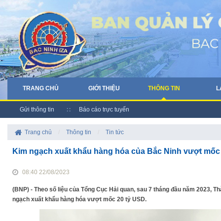
TRANG CHỦ
GIỚI THIỆU
THÔNG TIN
L
Gửi thông tin
Báo cáo trực tuyến
Trang chủ
/
Thông tin
/
Tin tức
Kim ngạch xuất khẩu hàng hóa của Bắc Ninh vượt mốc 
08:40 22/08/2023
(BNP) - Theo số liệu của Tổng Cục Hải quan, sau 7 tháng đầu năm 2023, Th
ngạch xuất khẩu hàng hóa vượt mốc 20 tỷ USD.