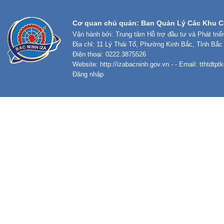
Cơ quan chủ quản: Ban Quản Lý Các Khu C
Vận hành bởi: Trung tâm Hỗ trợ đầu tư và Phát tri
Địa chỉ: 11 Lý Thái Tổ, Phường Kinh Bắc, Tỉnh Bắc
Điện thoại: 0222.3875526
Website:
http://izabacninh.gov.vn
- - Email:
tthtdtp
Đăng nhập