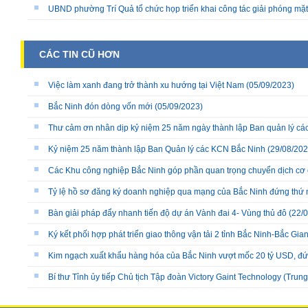
UBND phường Trí Quả tổ chức họp triển khai công tác giải phóng mặ
CÁC TIN CŨ HƠN
Việc làm xanh đang trở thành xu hướng tại Việt Nam
(05/09/2023)
Bắc Ninh đón dòng vốn mới
(05/09/2023)
Thư cảm ơn nhân dịp kỷ niệm 25 năm ngày thành lập Ban quản lý cá
Kỷ niệm 25 năm thành lập Ban Quản lý các KCN Bắc Ninh
(29/08/202
Các Khu công nghiệp Bắc Ninh góp phần quan trọng chuyển dịch cơ 
Tỷ lệ hồ sơ đăng ký doanh nghiệp qua mạng của Bắc Ninh đứng thứ nh
Bàn giải pháp đẩy nhanh tiến độ dự án Vành đai 4- Vùng thủ đô
(22/0
Ký kết phối hợp phát triển giao thông vận tải 2 tỉnh Bắc Ninh-Bắc Gia
Kim ngạch xuất khẩu hàng hóa của Bắc Ninh vượt mốc 20 tỷ USD, đứ
Bí thư Tỉnh ủy tiếp Chủ tịch Tập đoàn Victory Gaint Technology (Trun