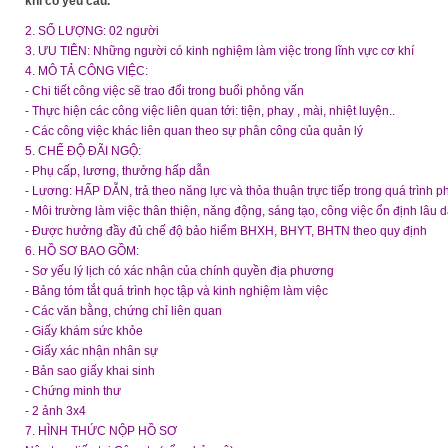
khi có yêu cầu.
2. SỐ LƯỢNG: 02 người
3. ƯU TIÊN: Những người có kinh nghiệm làm việc trong lĩnh vực cơ khí
4. MÔ TẢ CÔNG VIỆC:
- Chi tiết công việc sẽ trao đổi trong buổi phỏng vấn
- Thực hiện các công việc liên quan tới: tiện, phay , mài, nhiệt luyện..
- Các công việc khác liên quan theo sự phân công của quản lý
5. CHẾ ĐỘ ĐÃI NGỘ:
- Phụ cấp, lương, thưởng hấp dẫn
- Lương: HẤP DẪN, trả theo năng lực và thỏa thuận trực tiếp trong quá trình 
- Môi trường làm việc thân thiện, năng động, sáng tạo, công việc ổn định lâu d
- Được hưởng đầy đủ chế độ bảo hiểm BHXH, BHYT, BHTN theo quy định
6. HỒ SƠ BAO GỒM:
- Sơ yếu lý lịch có xác nhận của chính quyền địa phương
- Bảng tóm tắt quá trình học tập và kinh nghiệm làm việc
- Các văn bằng, chứng chỉ liên quan
- Giấy khám sức khỏe
- Giấy xác nhận nhân sự
- Bản sao giấy khai sinh
- Chứng minh thư
- 2 ảnh 3x4
7. HÌNH THỨC NỘP HỒ SƠ