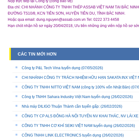
Nộp trực tiếp tại Công ty (cổng bảo vệ)
Địa chỉ: CHI NHÁNH CÔNG TY TNHH THÉP ASSAB VIỆT NAM TẠI BẮC NIN
ĐƯỜNG TS10/8, KCN TIÊN SƠN, HUYỆN TIÊN DU, TỈNH BẮC NINH.
Hoặc qua email: dung.nguyen@assab.com.vn Tel: 0222 373 4458
Hạn chót nhận hồ sơ ngày 20/04/2018, Ưu tiên những ứng viên 
CÁC TIN MỚI HƠN
Công ty P&L Tech Vina tuyển dụng
(07/05/2026)
CHI NHÁNH CÔNG TY TRÁCH NHIỆM HỮU HẠN SAKATA INX VIỆT NA
CÔNG TY TNHH NITTO VIỆT NAM (công ty 100% vốn Nhật Bản)
(07/
Công ty TNHH Sahara Industry Việt Nam tuyển dụng
(26/02/2026)
Nhà máy DILIGO Thuận Thành cần tuyển gấp:
(26/02/2026)
CÔNG TY CP ALS ĐÔNG HÀ NỘI TUYỂN NV KHAI THÁC, NV LÁI X
CÔNG TY TNHH CƠ KHÍ SEIKI VIỆT NAM tuyển dụng
(26/02/2026)
CÔNG TNHH LINK ELECTRONICS tuyển dụng
(26/02/2026)