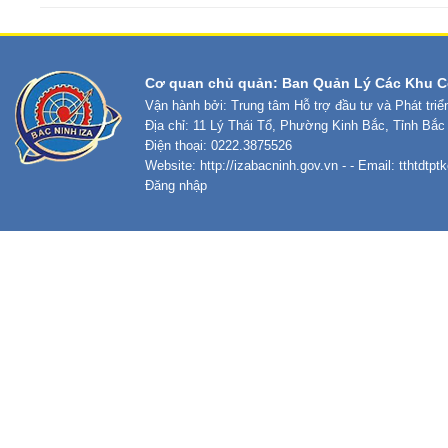
Cơ quan chủ quản: Ban Quản Lý Các Khu C
Vận hành bởi: Trung tâm Hỗ trợ đầu tư và Phát tri
Địa chỉ: 11 Lý Thái Tổ, Phường Kinh Bắc, Tỉnh Bắc
Điện thoại: 0222.3875526
Website:
http://izabacninh.gov.vn
- - Email:
tthtdtp
Đăng nhập