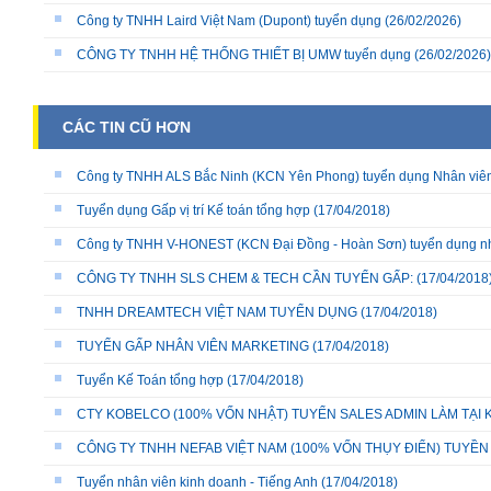
Công ty TNHH Laird Việt Nam (Dupont) tuyển dụng
(26/02/2026)
CÔNG TY TNHH HỆ THỐNG THIẾT BỊ UMW tuyển dụng
(26/02/2026)
CÁC TIN CŨ HƠN
Công ty TNHH ALS Bắc Ninh (KCN Yên Phong) tuyển dụng Nhân viên 
Tuyển dụng Gấp vị trí Kế toán tổng hợp
(17/04/2018)
Công ty TNHH V-HONEST (KCN Đại Đồng - Hoàn Sơn) tuyển dụng nhiều
CÔNG TY TNHH SLS CHEM & TECH CẦN TUYỂN GẤP:
(17/04/2018
TNHH DREAMTECH VIỆT NAM TUYỂN DỤNG
(17/04/2018)
TUYỂN GẤP NHÂN VIÊN MARKETING
(17/04/2018)
Tuyển Kế Toán tổng hợp
(17/04/2018)
CTY KOBELCO (100% VỐN NHẬT) TUYỂN SALES ADMIN LÀM TẠI K
CÔNG TY TNHH NEFAB VIỆT NAM (100% VỐN THỤY ĐIỂN) TUYỀN
Tuyển nhân viên kinh doanh - Tiếng Anh
(17/04/2018)