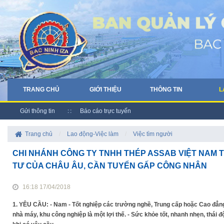
TRANG CHỦ
GIỚI THIỆU
THÔNG TIN
L
Gửi thông tin
Báo cáo trực tuyến
Trang chủ
/
Lao động-Việc làm
/
Việc tìm người
CHI NHÁNH CÔNG TY TNHH THÉP ASSAB VIỆT NAM T
TƯ CỦA CHÂU ÂU, CẦN TUYỂN GẤP CÔNG NHÂN
16:18 17/04/2018
1. YÊU CẦU: - Nam - Tốt nghiệp các trường nghề, Trung cấp hoặc Cao đẳn
nhà máy, khu công nghiệp là một lợi thế. - Sức khỏe tốt, nhanh nhẹn, thái đ