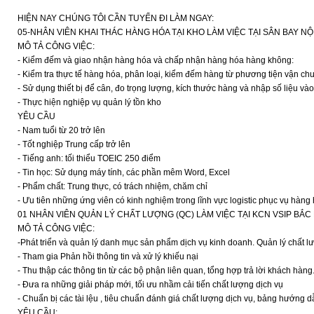
HIỆN NAY CHÚNG TÔI CẦN TUYỂN ĐI LÀM NGAY:
05-NHÂN VIÊN KHAI THÁC HÀNG HÓA TẠI KHO LÀM VIỆC TẠI SÂN BAY NỘ
MÔ TẢ CÔNG VIỆC:
- Kiểm đếm và giao nhận hàng hóa và chấp nhận hàng hóa hàng không:
- Kiểm tra thực tế hàng hóa, phân loại, kiểm đếm hàng từ phương tiện vận ch
- Sử dụng thiết bị để cân, đo trọng lượng, kích thước hàng và nhập số liệu và
- Thực hiện nghiệp vụ quản lý tồn kho
YÊU CẦU
- Nam tuổi từ 20 trở lên
- Tốt nghiệp Trung cấp trở lên
- Tiếng anh: tối thiểu TOEIC 250 điểm
- Tin học: Sử dụng máy tính, các phần mêm Word, Excel
- Phẩm chất: Trung thực, có trách nhiệm, chăm chỉ
- Ưu tiên những ứng viên có kinh nghiệm trong lĩnh vực logistic phục vụ hàn
01 NHÂN VIÊN QUẢN LÝ CHẤT LƯỢNG (QC) LÀM VIỆC TẠI KCN VSIP BẮC
MÔ TẢ CÔNG VIỆC:
-Phát triển và quản lý danh mục sản phẩm dịch vụ kinh doanh. Quản lý chất l
- Tham gia Phản hồi thông tin và xử lý khiếu nại
- Thu thập các thông tin từ các bộ phận liên quan, tổng hợp trả lời khách hàng
- Đưa ra những giải pháp mới, tối ưu nhầm cải tiến chất lượng dịch vụ
- Chuẩn bị các tài lệu , tiêu chuẩn đánh giá chất lượng dịch vụ, bảng hướng dẫn
YÊU CẦU: