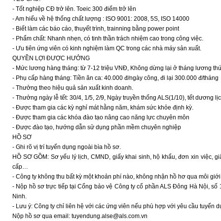
- Tốt nghiệp CĐ trở lên. Toeic 300 điểm trở lên
- Am hiểu về hệ thống chất lượng : ISO 9001: 2008, 5S, ISO 14000
- Biết làm các báo cáo, thuyết trình, trainning bằng power point
- Phẩm chất: Nhanh nhẹn, có tinh thần trách nhiệm cao trong công việc.
- Ưu tiên ứng viên có kinh nghiệm làm QC trong các nhà máy sản xuất.
QUYỀN LỢI ĐƯỢC HƯỞNG
- Mức lương hàng tháng: từ 7-12 triệu VNĐ, Không dừng lại ở tháng lương thứ
- Phụ cấp hàng tháng: Tiền ăn ca: 40.000 đ/ngày công, đi lại 300.000 đ/tháng
- Thưởng theo hiệu quả sản xuất kinh doanh.
- Thưởng ngày lễ tết: 30/4, 1/5, 2/9, Ngày truyền thống ALS(1/10), tết dương l
- Được tham gia các kỳ nghỉ mát hằng năm, khám sức khỏe định kỳ.
- Được tham gia các khóa đào tạo nâng cao năng lực chuyên môn
- Được đào tạo, hướng dẫn sử dụng phần mềm chuyên nghiệp
HỒ SƠ
- Ghi rõ vị trí tuyển dụng ngoài bìa hồ sơ.
HỒ SƠ GỒM: Sơ yếu lý lịch, CMND, giấy khai sinh, hộ khẩu, đơn xin việc, gi
cấp…
- Công ty không thu bất kỳ một khoản phí nào, không nhận hồ hơ qua môi giới
- Nộp hồ sơ trực tiếp tại Cổng bảo vệ Công ty cổ phần ALS Đông Hà Nội, số 
Ninh.
- Lưu ý: Công ty chỉ liên hệ với các ứng viên nếu phù hợp với yêu cầu tuyển 
Nộp hồ sơ qua email: tuyendung.alse@als.com.vn