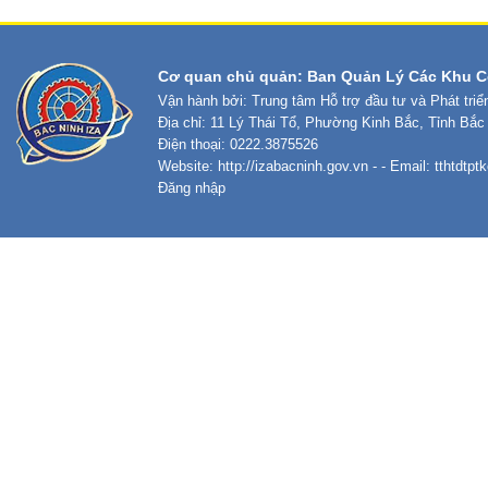
Cơ quan chủ quản: Ban Quản Lý Các Khu C
Vận hành bởi: Trung tâm Hỗ trợ đầu tư và Phát tri
Địa chỉ: 11 Lý Thái Tổ, Phường Kinh Bắc, Tỉnh Bắc
Điện thoại: 0222.3875526
Website:
http://izabacninh.gov.vn
- - Email:
tthtdtp
Đăng nhập