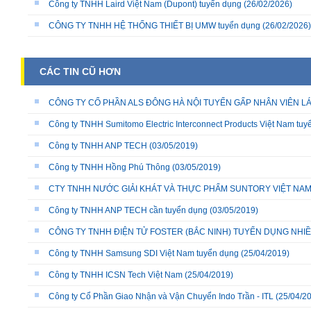
Công ty TNHH Laird Việt Nam (Dupont) tuyển dụng
(26/02/2026)
CÔNG TY TNHH HỆ THỐNG THIẾT BỊ UMW tuyển dụng
(26/02/2026)
CÁC TIN CŨ HƠN
CÔNG TY CỔ PHẦN ALS ĐÔNG HÀ NỘI TUYỂN GẤP NHÂN VIÊN LÁ
Công ty TNHH Sumitomo Electric Interconnect Products Việt Nam tuyể
Công ty TNHH ANP TECH
(03/05/2019)
Công ty TNHH Hồng Phú Thông
(03/05/2019)
CTY TNHH NƯỚC GIẢI KHÁT VÀ THỰC PHẨM SUNTORY VIỆT NA
Công ty TNHH ANP TECH cần tuyển dụng
(03/05/2019)
CÔNG TY TNHH ĐIỆN TỬ FOSTER (BẮC NINH) TUYỂN DỤNG NHIỀU
Công ty TNHH Samsung SDI Việt Nam tuyển dụng
(25/04/2019)
Công ty TNHH ICSN Tech Việt Nam
(25/04/2019)
Công ty Cổ Phần Giao Nhận và Vận Chuyển Indo Trần - ITL
(25/04/2