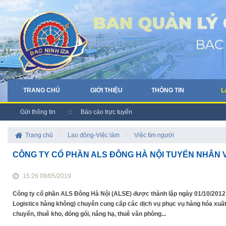
TRANG CHỦ
GIỚI THIỆU
THÔNG TIN
L
Gửi thông tin
Báo cáo trực tuyến
Trang chủ
/
Lao động-Việc làm
/
Việc tìm người
CÔNG TY CỔ PHẦN ALS ĐÔNG HÀ NỘI TUYỂN NHÂN VI
15:26 09/05/2019
Công ty cổ phần ALS Đông Hà Nội (ALSE) được thành lập ngày 01/10/2012 t
Logistics hàng không) chuyên cung cấp các dịch vụ phục vụ hàng hóa xuất
chuyển, thuê kho, đóng gói, nâng hạ, thuê văn phòng...