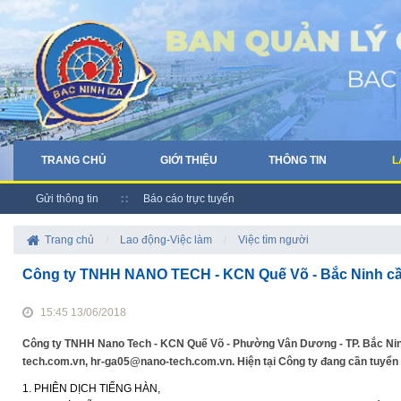
TRANG CHỦ
GIỚI THIỆU
THÔNG TIN
L
Gửi thông tin
Báo cáo trực tuyến
Trang chủ
/
Lao động-Việc làm
/
Việc tìm người
Công ty TNHH NANO TECH - KCN Quế Võ - Bắc Ninh cầ
15:45 13/06/2018
Công ty TNHH Nano Tech - KCN Quế Võ - Phường Vân Dương - TP. Bắc Ninh
tech.com.vn, hr-ga05@nano-tech.com.vn. Hiện tại Công ty đang cần tuyển 3
1. PHIÊN DỊCH TIẾNG HÀN,