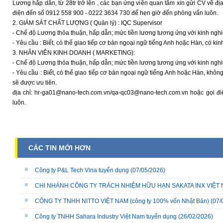
Lương hấp dẫn, từ 28tr trở lên , các bạn ứng viên quan tâm xin gửi CV về 
điện đến số 0912 558 900 - 0222 3634 730 để hẹn giờ đến phỏng vấn luôn.
2. GIÁM SÁT CHẤT LƯỢNG ( Quản lý) : IQC Supervisor
- Chế độ Lương thỏa thuận, hấp dẫn; mức tiền lương tương ứng với kinh ngh
- Yêu cầu : Biết, có thể giao tiếp cơ bản ngoại ngữ tiếng Anh hoặc Hàn, có k
3. NHÂN VIÊN KINH DOANH ( MARKETING):
- Chế độ Lương thỏa thuận, hấp dẫn; mức tiền lương tương ứng với kinh ngh
- Yêu cầu : Biết, có thể giao tiếp cơ bản ngoại ngữ tiếng Anh hoặc Hàn, khôn
sẽ được ưu tiên.
địa chỉ: hr-ga01@nano-tech.com.vn/qa-qc03@nano-tech.com.vn hoặc gọi đ
luôn.
CÁC TIN MỚI HƠN
Công ty P&L Tech Vina tuyển dụng
(07/05/2026)
CHI NHÁNH CÔNG TY TRÁCH NHIỆM HỮU HẠN SAKATA INX VIỆT NA
CÔNG TY TNHH NITTO VIỆT NAM (công ty 100% vốn Nhật Bản)
(07/
Công ty TNHH Sahara Industry Việt Nam tuyển dụng
(26/02/2026)