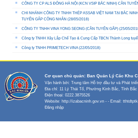
CÔNG TY CP ALS ĐÔNG HÀ NỘI (KCN VSIP BẮC NINH) CẦN TUYỂN
CHI NHÁNH CÔNG TY TNHH THÉP ASSAB VIỆT NAM TẠI BẮC NIN
TUYỂN GẤP CÔNG NHÂN
(28/05/2018)
CÔNG TY TNHH VINA YONG SEONG (CẦN TUYỂN GẤP)
(25/05/201
Công ty TNHH Xây Lắp Chế Tạo & Cung Cấp TBCN Thành Long tuy
Công ty TNHH PRIMETECH VINA
(22/05/2018)
Cơ quan chủ quản: Ban Quản Lý Các Khu C
Vận hành bởi: Trung tâm Hỗ trợ đầu tư và Phát tri
Địa chỉ: 11 Lý Thái Tổ, Phường Kinh Bắc, Tỉnh Bắc
Điện thoại: 0222.3875526
Website:
http://izabacninh.gov.vn
- - Email:
tthtdtp
Đăng nhập