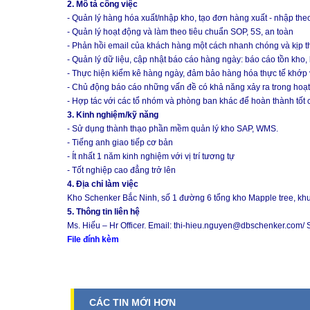
2. Mô tả công việc
- Quản lý hàng hóa xuất/nhập kho, tạo đơn hàng xuất - nhập the
- Quản lý hoạt động và làm theo tiêu chuẩn SOP, 5S, an toàn
- Phản hồi email của khách hàng một cách nhanh chóng và kịp th
- Quản lý dữ liệu, cập nhật báo cáo hàng ngày: báo cáo tồn kho,
- Thực hiện kiểm kê hàng ngày, đảm bảo hàng hóa thực tế khớp 
- Chủ động báo cáo những vấn đề có khả năng xảy ra trong hoạt
- Hợp tác với các tổ nhóm và phòng ban khác để hoàn thành tốt 
3. Kinh nghiệm/kỹ năng
- Sử dụng thành thạo phần mềm quản lý kho SAP, WMS.
- Tiếng anh giao tiếp cơ bản
- Ít nhất 1 năm kinh nghiệm với vị trí tương tự
- Tốt nghiệp cao đẳng trở lên
4. Địa chỉ làm việc
Kho Schenker Bắc Ninh, số 1 đường 6 tổng kho Mapple tree, kh
5. Thông tin liên hệ
Ms. Hiếu – Hr Officer. Email: thi-hieu.nguyen@dbschenker.com/
File đính kèm
CÁC TIN MỚI HƠN