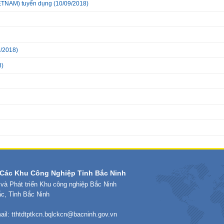
TNAM) tuyển dụng
(10/09/2018)
/2018)
8)
Các Khu Công Nghiệp Tỉnh Bắc Ninh
 và Phát triển Khu công nghiệp Bắc Ninh
ắc, Tỉnh Bắc Ninh
ail:
tthtdtptkcn.bqlckcn@bacninh.gov.vn