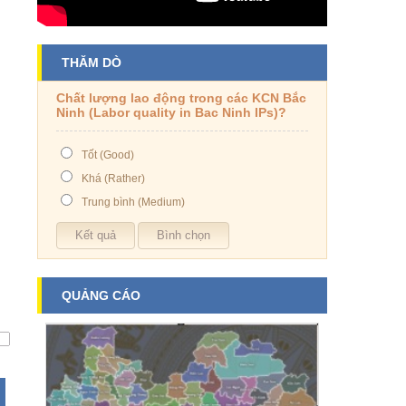
THĂM DÒ
Chất lượng lao động trong các KCN Bắc
Ninh (Labor quality in Bac Ninh IPs)?
Tốt (Good)
Khá (Rather)
Trung bình (Medium)
QUẢNG CÁO