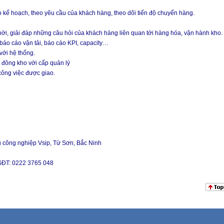
o kế hoạch, theo yêu cầu của khách hàng, theo dõi tiến độ chuyển hàng.
ời, giải đáp những câu hỏi của khách hàng liên quan tới hàng hóa, vận hành kho.
 báo cáo vận tải, báo cáo KPI, capacity…
với hệ thống.
 đông kho với cấp quản lý
công việc được giao.
u công nghiệp Vsip, Từ Sơn, Bắc Ninh
 SĐT: 0222 3765 048