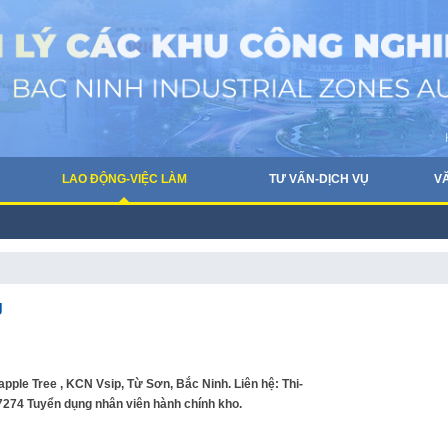
LAO ĐỘNG-VIỆC LÀM
TƯ VẤN-DỊCH VỤ
V
g
le Tree , KCN Vsip, Từ Sơn, Bắc Ninh. Liên hệ: Thi-
74 Tuyển dụng nhân viên hành chính kho.