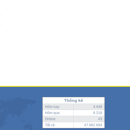
Thống kê
Hôm nay:
4.449
Hôm qua:
8.318
Online:
43
Tất cả:
47.882.894