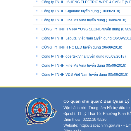
Công ty TNHH I SHENG ELECTRIC WIRE & CABLE (VIE
Công ty TNHH Gigalane tuyển dụng
(10/09/2018)
Công ty TNHH Fine Ms Vina tuyển dụng
(10/09/2018)
CÔNG TY TNHH VINA YONG SEONG tuyển dụng
(07/09
Công ty TNHH Leputai Việt Nam tuyển dụng
(06/09/201
CÔNG TY TNHH NC LED tuyển dụng
(06/09/2018)
Công ty TNHH goertek Vina tuyển dụng
(05/09/2018)
Công ty TNHH Fine Ms Vina tuyển dụng
(05/09/2018)
Công ty TNHH VDS Việt Nam tuyển dụng
(05/09/2018)
Cơ quan chủ quản: Ban Quản Lý 
Vận hành bởi: Trung tâm Hỗ trợ đầu tư
Địa chỉ: 11 Lý Thái Tổ, Phường Kinh B
Điện thoại: 0222.3875526
Website:
http://izabacninh.gov.vn
- - Em