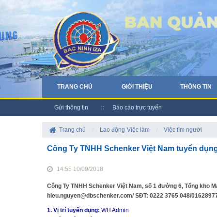
TRANG CHỦ
GIỚI THIỆU
THÔNG TIN
Gửi thông tin
Báo cáo trực tuyến
Trang chủ
/
Lao động-Việc làm
/
Việc tìm người
Công Ty TNHH Schenker Việt Nam tuyển dụn
14:55 10/09/2018
Công Ty TNHH Schenker Việt Nam, số 1 đường 6, Tổng kho Mapp
hieu.nguyen@dbschenker.com/ SĐT: 0222 3765 048/016289772
1. Vị trí tuyển dụng:
WH Admin