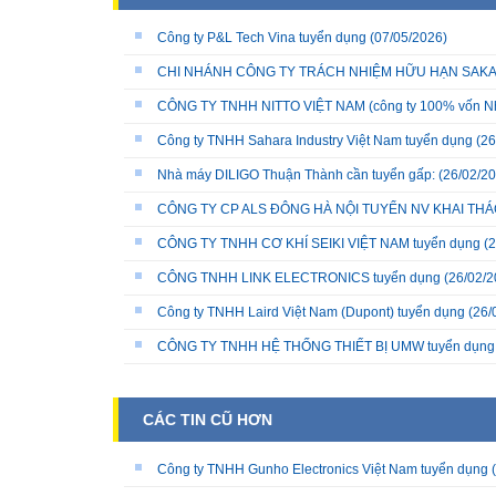
Công ty P&L Tech Vina tuyển dụng
(07/05/2026)
CHI NHÁNH CÔNG TY TRÁCH NHIỆM HỮU HẠN SAKATA 
CÔNG TY TNHH NITTO VIỆT NAM (công ty 100% vốn N
Công ty TNHH Sahara Industry Việt Nam tuyển dụng
(26
Nhà máy DILIGO Thuận Thành cần tuyển gấp:
(26/02/20
CÔNG TY CP ALS ĐÔNG HÀ NỘI TUYỂN NV KHAI THÁC
CÔNG TY TNHH CƠ KHÍ SEIKI VIỆT NAM tuyển dụng
(2
CÔNG TNHH LINK ELECTRONICS tuyển dụng
(26/02/2
Công ty TNHH Laird Việt Nam (Dupont) tuyển dụng
(26/
CÔNG TY TNHH HỆ THỐNG THIẾT BỊ UMW tuyển dụng
CÁC TIN CŨ HƠN
Công ty TNHH Gunho Electronics Việt Nam tuyển dụng
(