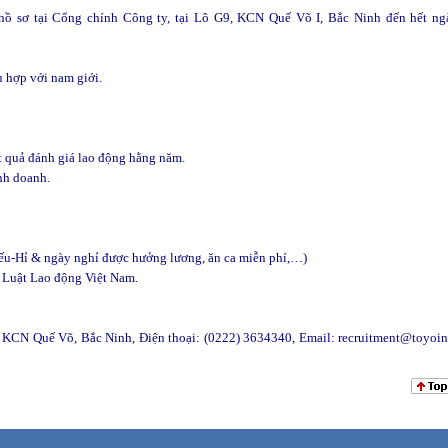
ồ sơ tại Cổng chính Công ty, tại Lô G9, KCN Quế Võ I, Bắc Ninh đến hết ng
ù hợp với nam giới.
t quả đánh giá lao động hằng năm.
nh doanh.
iếu-Hỉ & ngày nghỉ được hưởng lương, ăn ca miễn phí,…)
 Luật Lao động Việt Nam.
KCN Quế Võ, Bắc Ninh, Điện thoại: (0222) 3634340, Email: recruitment@toyoin