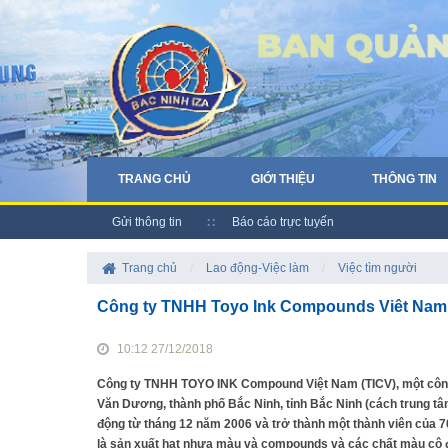
TRANG CHỦ
GIỚI THIỆU
THÔNG TIN
Gửi thông tin
Báo cáo trực tuyến
Trang chủ
/
Lao động-Việc làm
/
Việc tìm người
Công ty TNHH Toyo Ink Compounds Viêt Nam
10:12 27/12/2018
Công ty TNHH TOYO INK Compound Việt Nam (TICV), một công
Văn Dương, thành phố Bắc Ninh, tỉnh Bắc Ninh (cách trung tâ
động từ tháng 12 năm 2006 và trở thành một thành viên của 70
là sản xuất hạt nhựa màu và compounds và các chất màu cô đ