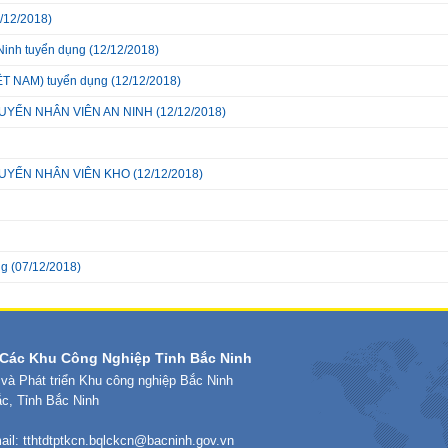
/12/2018)
Ninh tuyển dụng
(12/12/2018)
T NAM) tuyển dụng
(12/12/2018)
h TUYỂN NHÂN VIÊN AN NINH
(12/12/2018)
h TUYỂN NHÂN VIÊN KHO
(12/12/2018)
ng
(07/12/2018)
Các Khu Công Nghiệp Tỉnh Bắc Ninh
 và Phát triển Khu công nghiệp Bắc Ninh
ắc, Tỉnh Bắc Ninh
ail:
tthtdtptkcn.bqlckcn@bacninh.gov.vn