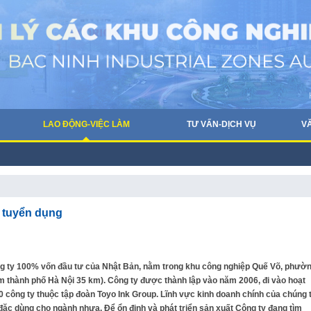
LAO ĐỘNG-VIỆC LÀM
TƯ VẤN-DỊCH VỤ
V
 tuyển dụng
 ty 100% vốn đầu tư của Nhật Bản, nằm trong khu công nghiệp Quế Võ, phườ
m thành phố Hà Nội 35 km). Công ty được thành lập vào năm 2006, đi vào hoạt
 công ty thuộc tập đoàn Toyo Ink Group. Lĩnh vực kinh doanh chính của chúng t
ặc dùng cho ngành nhựa. Để ổn định và phát triển sản xuất Công ty đang tìm