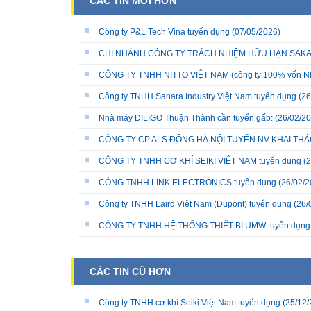
CÁC TIN MỚI HƠN
Công ty P&L Tech Vina tuyển dụng
(07/05/2026)
CHI NHÁNH CÔNG TY TRÁCH NHIỆM HỮU HẠN SAKATA 
CÔNG TY TNHH NITTO VIỆT NAM (công ty 100% vốn N
Công ty TNHH Sahara Industry Việt Nam tuyển dụng
(26
Nhà máy DILIGO Thuận Thành cần tuyển gấp:
(26/02/20
CÔNG TY CP ALS ĐÔNG HÀ NỘI TUYỂN NV KHAI THÁC
CÔNG TY TNHH CƠ KHÍ SEIKI VIỆT NAM tuyển dụng
(2
CÔNG TNHH LINK ELECTRONICS tuyển dụng
(26/02/2
Công ty TNHH Laird Việt Nam (Dupont) tuyển dụng
(26/
CÔNG TY TNHH HỆ THỐNG THIẾT BỊ UMW tuyển dụng
CÁC TIN CŨ HƠN
Công ty TNHH cơ khí Seiki Việt Nam tuyển dụng
(25/12/