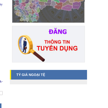
ày
TỶ GIÁ NGOẠI TỆ
k-