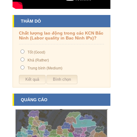
THĂM DÒ
Chất lượng lao động trong các KCN Bắc
Ninh (Labor quality in Bac Ninh IPs)?
Tốt (Good)
Khá (Rather)
Trung bình (Medium)
QUẢNG CÁO