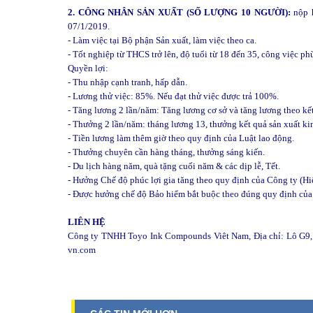
2. CÔNG NHÂN SẢN XUẤT (SỐ LƯỢNG 10 NGƯỜI):
nộp h
07/1/2019.
- Làm việc tại Bộ phận Sản xuất, làm việc theo ca.
- Tốt nghiệp từ THCS trở lên, độ tuổi từ 18 đến 35, công việc ph
Quyền lợi:
- Thu nhập cạnh tranh, hấp dẫn.
- Lương thử việc: 85%. Nếu đạt thử việc được trả 100%.
- Tăng lương 2 lần/năm: Tăng lương cơ sở và tăng lương theo kế
- Thưởng 2 lần/năm: tháng lương 13, thưởng kết quả sản xuất ki
- Tiền lương làm thêm giờ theo quy định của Luật lao động.
- Thưởng chuyên cần hàng tháng, thưởng sáng kiến.
- Du lịch hàng năm, quà tặng cuối năm & các dịp lễ, Tết.
- Hưởng Chế độ phúc lợi gia tăng theo quy định của Công ty (H
- Được hưởng chế độ Bảo hiểm bắt buộc theo đúng quy định của
LIÊN HỆ
Công ty TNHH Toyo Ink Compounds Viêt Nam, Địa chỉ: Lô G9, 
vn.com