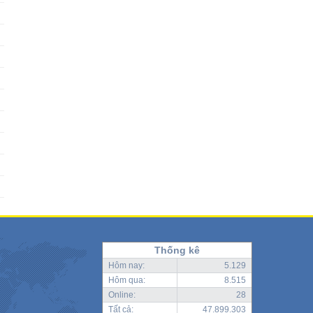
Thống kê
Hôm nay:
5.129
Hôm qua:
8.515
Online:
28
Tất cả:
47.899.303