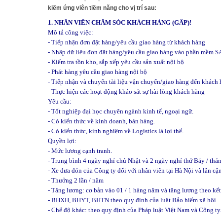
kiếm ứng viên tiềm năng cho vị trí sau:
1. NHÂN VIÊN CHĂM SÓC KHÁCH HÀNG (GẤP)!
Mô tả công việc:
- Tiếp nhận đơn đặt hàng/yêu cầu giao hàng từ khách hàng
- Nhập dữ liệu đơn đặt hàng/yêu cầu giao hàng vào phần mềm SA
- Kiểm tra tồn kho, sắp xếp yêu cầu sản xuất nội bộ
- Phát hàng yêu cầu giao hàng nội bộ
- Tiếp nhận và chuyển tài liệu vận chuyển/giao hàng đến khách
- Thực hiện các hoạt động khảo sát sự hài lòng khách hàng
Yêu cầu:
- Tốt nghiệp đại học chuyên ngành kinh tế, ngoại ngữ.
- Có kiến thức về kinh doanh, bán hàng.
- Có kiến thức, kinh nghiệm về Logistics là lợi thế.
Quyền lợi:
- Mức lương cạnh tranh.
- Trung bình 4 ngày nghỉ chủ Nhật và 2 ngày nghỉ thứ Bảy / thán
- Xe đưa đón của Công ty đối với nhân viên tại Hà Nội và lân cậ
- Thưởng 2 lần / năm
- Tăng lương: cơ bản vào 01 / 1 hàng năm và tăng lương theo kết
- BHXH, BHYT, BHTN theo quy định của luật Bảo hiểm xã hội.
- Chế độ khác: theo quy định của Pháp luật Việt Nam và Công ty