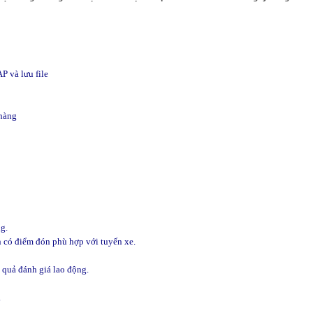
P và lưu file
 hàng
g.
n có điểm đón phù hợp với tuyến xe.
 quả đánh giá lao động.
.