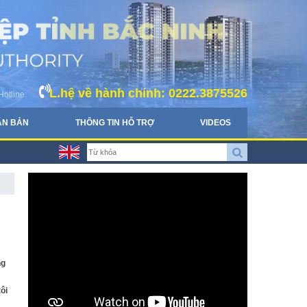
L.hệ về hành chính: 0222.3875526
Hotline:
ĂN BẢN
THÔNG TIN HỖ TRỢ
VIDEOS
ng
ôi