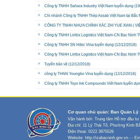
Công ty TNHH Sahara Industry Việt Nam tuyển dụng
(19
Chi nhánh Công ty TNHH Thép Assab Việt Nam tại Bắc 
CÔNG TY TNHH NHỰA CHÍNH XÁC ZHI YUE XIAN ( VIỆ
Công ty TNHH Linfox Logistics Việt Nam-CN Bac Nin
Công ty TNHH SN Hitec Vina tuyển dụng
(12/12/2018)
Công ty TNHH Linfox Logistics Việt Nam-CN Bac Nin
Tuyển bảo vệ
(12/12/2018)
công ty THNN Youngbo Vina tuyển dụng
(12/12/2018)
Công ty TNHH Toyo Ink Compounds Viêt Nam tuyển dụ
Cơ quan chủ quản: Ban Quản Lý 
Vận hành bởi: Trung tâm Hỗ trợ đầu tư
Địa chỉ: 11 Lý Thái Tổ, Phường Kinh B
Điện thoại: 0222.3875526
Website:
http://izabacninh.gov.vn
- - Em