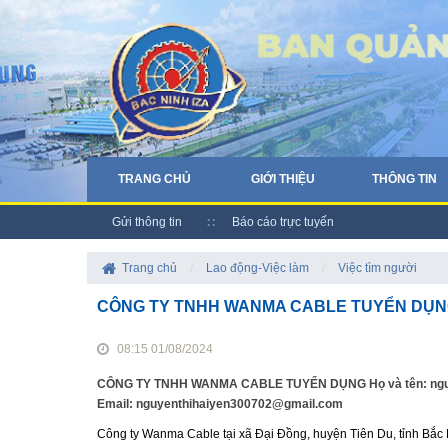
TRANG CHỦ
GIỚI THIỆU
THÔNG TIN
Gửi thông tin
Báo cáo trực tuyến
Trang chủ
/
Lao động-Việc làm
/
Việc tìm người
CÔNG TY TNHH WANMA CABLE TUYỂN DỤ
08:15 01/08/2024
CÔNG TY TNHH WANMA CABLE TUYỂN DỤNG Họ và tên: nguyễn hả
Email: nguyenthihaiyen300702@gmail.com
Công ty Wanma Cable tại xã Đại Đồng, huyện Tiên Du, tỉnh Bắc