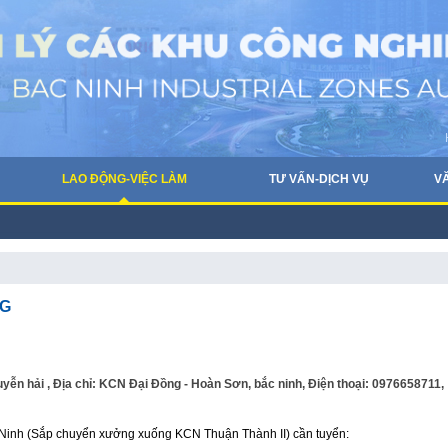
LAO ĐỘNG-VIỆC LÀM
TƯ VẤN-DỊCH VỤ
V
NG
i , Địa chỉ: KCN Đại Đồng - Hoàn Sơn, bắc ninh, Điện thoại: 0976658711,
 Ninh (Sắp chuyển xưởng xuống KCN Thuận Thành II) cần tuyển: