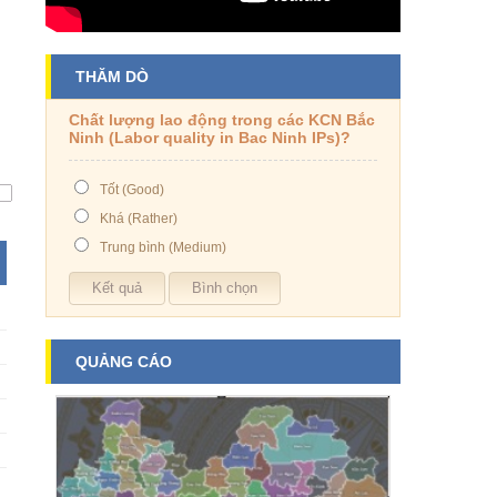
THĂM DÒ
Chất lượng lao động trong các KCN Bắc
Ninh (Labor quality in Bac Ninh IPs)?
Tốt (Good)
Khá (Rather)
Trung bình (Medium)
QUẢNG CÁO