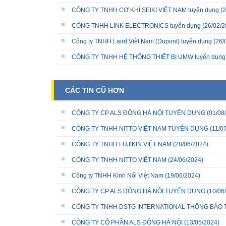
CÔNG TY TNHH CƠ KHÍ SEIKI VIỆT NAM tuyển dụng
(2
CÔNG TNHH LINK ELECTRONICS tuyển dụng
(26/02/2
Công ty TNHH Laird Việt Nam (Dupont) tuyển dụng
(26/
CÔNG TY TNHH HỆ THỐNG THIẾT BỊ UMW tuyển dụng
CÁC TIN CŨ HƠN
CÔNG TY CP ALS ĐÔNG HÀ NỘI TUYỂN DỤNG
(01/08
CÔNG TY TNHH NITTO VIỆT NAM TUYỂN DỤNG
(11/0
CÔNG TY TNHH FUJIKIN VIỆT NAM
(28/06/2024)
CÔNG TY TNHH NITTO VIỆT NAM
(24/06/2024)
Công ty TNHH Kính Nổi Việt Nam
(19/06/2024)
CÔNG TY CP ALS ĐÔNG HÀ NỘI TUYỂN DỤNG
(10/06
CÔNG TY TNHH DSTG INTERNATIONAL THÔNG BÁO
CÔNG TY CỔ PHẦN ALS ĐÔNG HÀ NỘI
(13/05/2024)