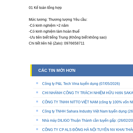
01 Kế toán tổng hợp
Mức lương: Thương lượng Yêu cầu:
-Có kinh nghiệm >2 năm
-Có kinh nghiệm làm hoàn thuế
-Ưu tiên biết tiếng Trung (Không biết không sao)
Chi tiết liên hệ (Zalo): 0976658711
CÁC TIN MỚI HƠN
Công ty P&L Tech Vina tuyển dụng
(07/05/2026)
CHI NHÁNH CÔNG TY TRÁCH NHIỆM HỮU HẠN SAKATA 
CÔNG TY TNHH NITTO VIỆT NAM (công ty 100% vốn N
Công ty TNHH Sahara Industry Việt Nam tuyển dụng
(26
Nhà máy DILIGO Thuận Thành cần tuyển gấp:
(26/02/20
CÔNG TY CP ALS ĐÔNG HÀ NỘI TUYỂN NV KHAI THÁC