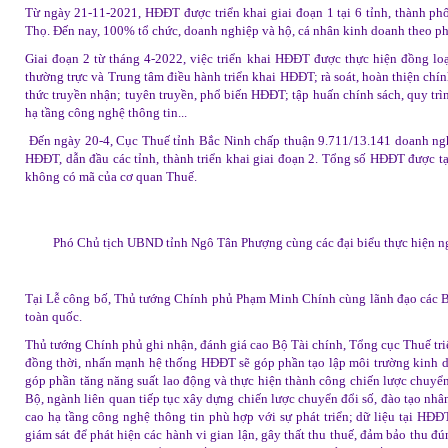
Từ ngày 21-11-2021, HĐĐT được triển khai giai đoạn 1 tại 6 tỉnh, thành p
Thọ. Đến nay, 100% tổ chức, doanh nghiệp và hộ, cá nhân kinh doanh theo ph
Giai đoạn 2 từ tháng 4-2022, việc triển khai HĐĐT được thực hiện đồng loạ
thường trực và Trung tâm điều hành triển khai HĐĐT; rà soát, hoàn thiện chí
thức truyền nhận; tuyên truyền, phổ biến HĐĐT; tập huấn chính sách, quy trìn
hạ tầng công nghệ thông tin...
Đến ngày 20-4, Cục Thuế tỉnh Bắc Ninh chấp thuận 9.711/13.141 doanh nghi
HĐĐT, dẫn đầu các tỉnh, thành triển khai giai đoạn 2. Tổng số HĐĐT được t
không có mã của cơ quan Thuế.
Phó Chủ tịch UBND tỉnh Ngô Tân Phượng cùng các đại biểu thực hiện ngh
Tại Lễ công bố, Thủ tướng Chính phủ Phạm Minh Chính cùng lãnh đạo các B
toàn quốc.
Thủ tướng Chính phủ ghi nhận, đánh giá cao Bộ Tài chính, Tổng cục Thuế triể
đồng thời, nhấn mạnh hệ thống HĐĐT sẽ góp phần tạo lập môi trường kinh d
góp phần tăng năng suất lao động và thực hiện thành công chiến lược chuyển
Bộ, ngành liên quan tiếp tục xây dựng chiến lược chuyển đổi số, đào tạo nhân
cao hạ tầng công nghệ thông tin phù hợp với sự phát triển; dữ liệu tại HĐĐ
giám sát để phát hiện các hành vi gian lận, gây thất thu thuế, đảm bảo thu đ