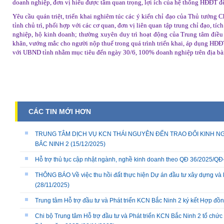
doanh nghiệp, đơn vị hiểu được tầm quan trọng, lợi ích của hệ thống HĐĐT để 
Yêu cầu quán triệt, triển khai nghiêm túc các ý kiến chỉ đạo của Thủ tướn
tỉnh chủ trì, phối hợp với các cơ quan, đơn vị liên quan tập trung chỉ đạo, tí
nghiệp, hộ kinh doanh; thường xuyên duy trì hoạt động của Trung tâm điề
khăn, vướng mắc cho người nộp thuế trong quá trình triển khai, áp dụng HĐĐT;
với UBND tỉnh nhằm mục tiêu đến ngày 30/6, 100% doanh nghiệp trên địa b
CÁC TIN MỚI HƠN
TRUNG TÂM DỊCH VỤ KCN THÁI NGUYÊN ĐẾN TRAO ĐỔI KINH NG
BẮC NINH 2
(15/12/2025)
Hỗ trợ thủ tục cập nhật ngành, nghề kinh doanh theo QĐ 36/2025/
THÔNG BÁO Về việc thu hồi đất thực hiện Dự án đầu tư xây dựng và 
(28/11/2025)
Trung tâm Hỗ trợ đầu tư và Phát triển KCN Bắc Ninh 2 ký kết Hợp đồ
Chi bộ Trung tâm Hỗ trợ đầu tư và Phát triển KCN Bắc Ninh 2 tổ chức 