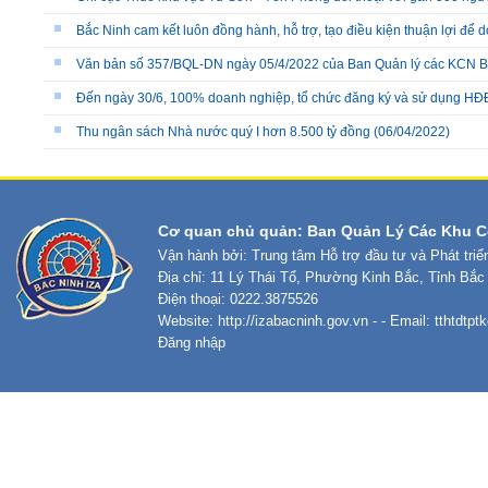
Bắc Ninh cam kết luôn đồng hành, hỗ trợ, tạo điều kiện thuận lợi để 
Văn bản số 357/BQL-DN ngày 05/4/2022 của Ban Quản lý các KCN B
Đến ngày 30/6, 100% doanh nghiệp, tổ chức đăng ký và sử dụng HĐ
Thu ngân sách Nhà nước quý I hơn 8.500 tỷ đồng
(06/04/2022)
Cơ quan chủ quản: Ban Quản Lý Các Khu C
Vận hành bởi: Trung tâm Hỗ trợ đầu tư và Phát tri
Địa chỉ: 11 Lý Thái Tổ, Phường Kinh Bắc, Tỉnh Bắc
Điện thoại: 0222.3875526
Website:
http://izabacninh.gov.vn
- - Email:
tthtdtp
Đăng nhập