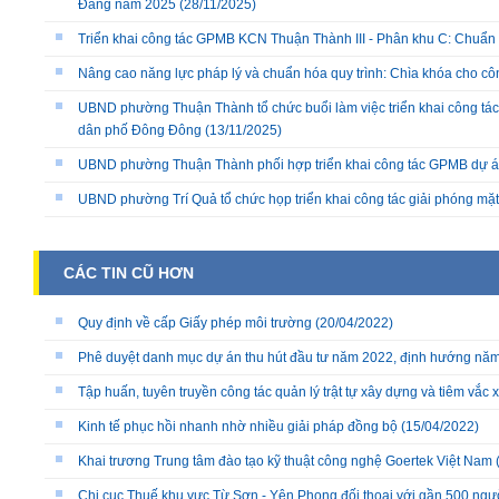
Đảng năm 2025
(28/11/2025)
Triển khai công tác GPMB KCN Thuận Thành III - Phân khu C: Chuẩn b
Nâng cao năng lực pháp lý và chuẩn hóa quy trình: Chìa khóa cho cô
UBND phường Thuận Thành tổ chức buổi làm việc triển khai công tác
dân phố Đông Đông
(13/11/2025)
UBND phường Thuận Thành phối hợp triển khai công tác GPMB dự án
UBND phường Trí Quả tổ chức họp triển khai công tác giải phóng mặ
CÁC TIN CŨ HƠN
Quy định về cấp Giấy phép môi trường
(20/04/2022)
Phê duyệt danh mục dự án thu hút đầu tư năm 2022, định hướng nă
Tập huấn, tuyên truyền công tác quản lý trật tự xây dựng và tiêm vắc
Kinh tế phục hồi nhanh nhờ nhiều giải pháp đồng bộ
(15/04/2022)
Khai trương Trung tâm đào tạo kỹ thuật công nghệ Goertek Việt Nam
Chi cục Thuế khu vực Từ Sơn - Yên Phong đối thoại với gần 500 ngư