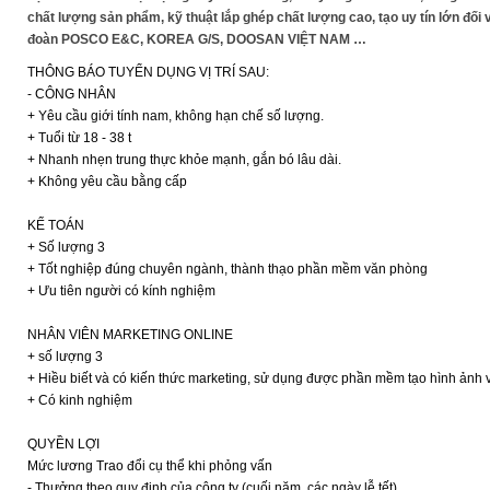
chất lượng sản phẩm, kỹ thuật lắp ghép chất lượng cao, tạo uy tín lớn đố
đoàn POSCO E&C, KOREA G/S, DOOSAN VIỆT NAM …
THÔNG BÁO TUYỂN DỤNG VỊ TRÍ SAU:
- CÔNG NHÂN
+ Yêu cầu giới tính nam, không hạn chế số lượng.
+ Tuổi từ 18 - 38 t
+ Nhanh nhẹn trung thực khỏe mạnh, gắn bó lâu dài.
+ Không yêu cầu bằng cấp
KẾ TOÁN
+ Số lượng 3
+ Tốt nghiệp đúng chuyên ngành, thành thạo phần mềm văn phòng
+ Ưu tiên người có kính nghiệm
NHÂN VIÊN MARKETING ONLINE
+ số lượng 3
+ Hiều biết và có kiến thức marketing, sử dụng được phần mềm tạo hình ảnh và
+ Có kinh nghiệm
QUYỀN LỢI
Mức lương Trao đổi cụ thể khi phỏng vấn
- Thưởng theo quy định của công ty (cuối năm, các ngày lễ tết)