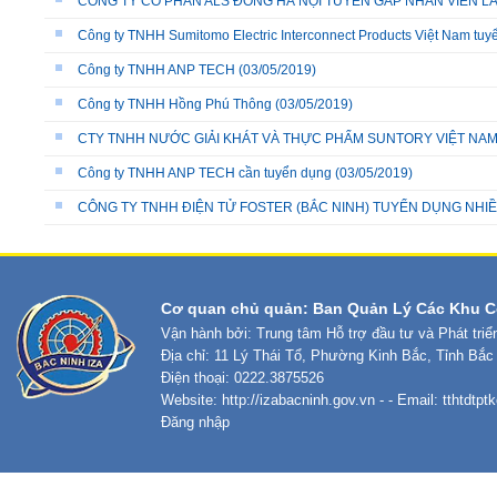
CÔNG TY CỔ PHẦN ALS ĐÔNG HÀ NỘI TUYỂN GẤP NHÂN VIÊN LÁ
Công ty TNHH Sumitomo Electric Interconnect Products Việt Nam tuyể
Công ty TNHH ANP TECH
(03/05/2019)
Công ty TNHH Hồng Phú Thông
(03/05/2019)
CTY TNHH NƯỚC GIẢI KHÁT VÀ THỰC PHẨM SUNTORY VIỆT NA
Công ty TNHH ANP TECH cần tuyển dụng
(03/05/2019)
CÔNG TY TNHH ĐIỆN TỬ FOSTER (BẮC NINH) TUYỂN DỤNG NHIỀU
Cơ quan chủ quản: Ban Quản Lý Các Khu C
Vận hành bởi: Trung tâm Hỗ trợ đầu tư và Phát tri
Địa chỉ: 11 Lý Thái Tổ, Phường Kinh Bắc, Tỉnh Bắc
Điện thoại: 0222.3875526
Website:
http://izabacninh.gov.vn
- - Email:
tthtdtp
Đăng nhập