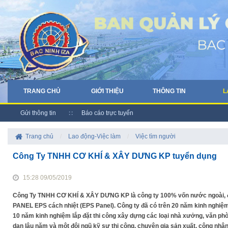
TRANG CHỦ
GIỚI THIỆU
THÔNG TIN
L
Gửi thông tin
Báo cáo trực tuyến
Trang chủ
/
Lao động-Việc làm
/
Việc tìm người
Công Ty TNHH CƠ KHÍ & XÂY DƯNG KP tuyển dụng
15:28 09/05/2019
Công Ty TNHH CƠ KHÍ & XÂY DƯNG KP là công ty 100% vốn nước ngoài, đa
PANEL EPS cách nhiệt (EPS Panel). Công ty đã có trên 20 năm kinh nghiệm
10 năm kinh nghiệm lắp đặt thi công xây dựng các loại nhà xưởng, văn phò
dạn lâu năm và một đội ngũ kỹ sư thi công, chuyên gia sản xuất, công nhân