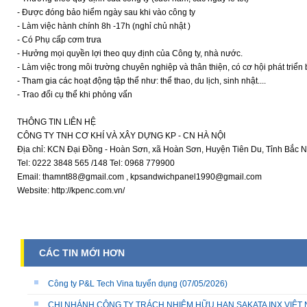
- Được đóng bảo hiểm ngày sau khi vào công ty
- Làm việc hành chính 8h -17h (nghỉ chủ nhật )
- Có Phụ cấp cơm trưa
- Hưởng mọi quyền lợi theo quy định của Công ty, nhà nước.
- Làm việc trong môi trường chuyên nghiệp và thân thiện, có cơ hội phát triển 
- Tham gia các hoạt động tập thể như: thể thao, du lịch, sinh nhật....
- Trao đổi cụ thể khi phỏng vấn
THÔNG TIN LIÊN HỆ
CÔNG TY TNH CƠ KHÍ VÀ XÂY DỰNG KP - CN HÀ NỘI
Địa chỉ: KCN Đại Đồng - Hoàn Sơn, xã Hoàn Sơn, Huyện Tiên Du, Tỉnh Bắc N
Tel: 0222 3848 565 /148 Tel: 0968 779900
Email: thamnt88@gmail.com , kpsandwichpanel1990@gmail.com
Website: http://kpenc.com.vn/
CÁC TIN MỚI HƠN
Công ty P&L Tech Vina tuyển dụng
(07/05/2026)
CHI NHÁNH CÔNG TY TRÁCH NHIỆM HỮU HẠN SAKATA INX VIỆT NA