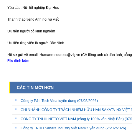
Yêu cầu: Nữ, tốt nghiệp Đại Học
Thành thạo tiếng Anh nói và viết
Ưu tiên người có kinh nghiệm
Ưu tiên ứng viên là người Bắc Ninh
Hồ sơ gửi về email: Humanresources@vfg.vn (CV tiếng anh có dán ảnh, bằng 
File đính kèm
CÁC TIN MỚI HƠN
Công ty P&L Tech Vina tuyển dụng
(07/05/2026)
CHI NHÁNH CÔNG TY TRÁCH NHIỆM HỮU HẠN SAKATA INX VIỆT NA
CÔNG TY TNHH NITTO VIỆT NAM (công ty 100% vốn Nhật Bản)
(07/
Công ty TNHH Sahara Industry Việt Nam tuyển dụng
(26/02/2026)