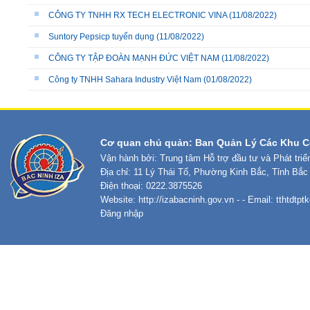
CÔNG TY TNHH RX TECH ELECTRONIC VINA
(11/08/2022)
Suntory Pepsicp tuyển dụng
(11/08/2022)
CÔNG TY TẬP ĐOÀN MẠNH ĐỨC VIỆT NAM
(11/08/2022)
Công ty TNHH Sahara Industry Việt Nam
(01/08/2022)
Cơ quan chủ quản: Ban Quản Lý Các Khu C
Vận hành bởi: Trung tâm Hỗ trợ đầu tư và Phát tri
Địa chỉ: 11 Lý Thái Tổ, Phường Kinh Bắc, Tỉnh Bắc
Điện thoại: 0222.3875526
Website:
http://izabacninh.gov.vn
- - Email:
tthtdtp
Đăng nhập