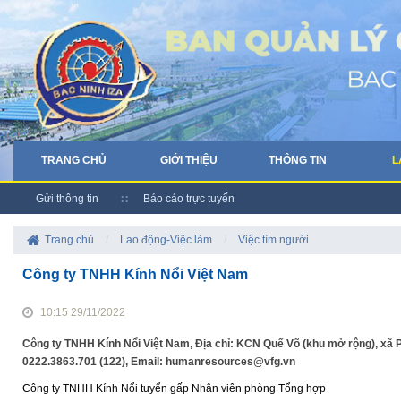
TRANG CHỦ
GIỚI THIỆU
THÔNG TIN
L
Gửi thông tin
Báo cáo trực tuyến
Trang chủ
/
Lao động-Việc làm
/
Việc tìm người
Công ty TNHH Kính Nổi Việt Nam
10:15 29/11/2022
Công ty TNHH Kính Nổi Việt Nam, Địa chỉ: KCN Quế Võ (khu mở rộng), xã P
0222.3863.701 (122), Email: humanresources@vfg.vn
Công ty TNHH Kính Nổi tuyển gấp Nhân viên phòng Tổng hợp