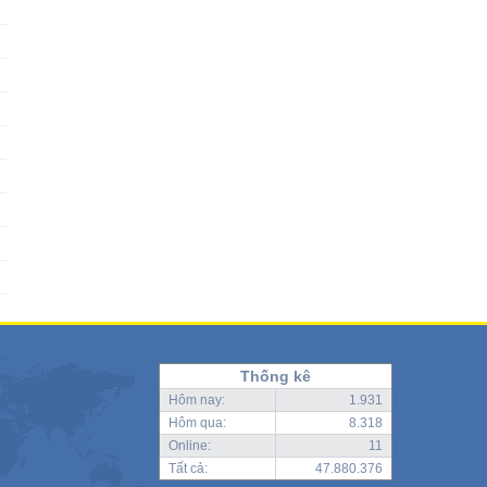
Thống kê
Hôm nay:
1.931
Hôm qua:
8.318
Online:
11
Tất cả:
47.880.376