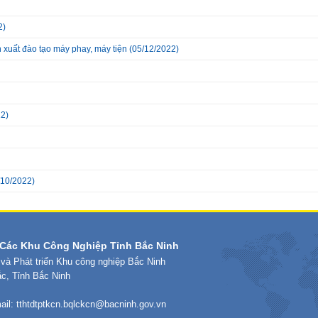
2)
 xuất đào tạo máy phay, máy tiện
(05/12/2022)
2)
/10/2022)
Các Khu Công Nghiệp Tỉnh Bắc Ninh
 và Phát triển Khu công nghiệp Bắc Ninh
ắc, Tỉnh Bắc Ninh
ail:
tthtdtptkcn.bqlckcn@bacninh.gov.vn