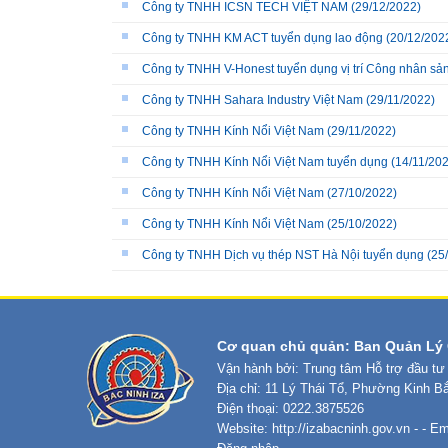
Công ty TNHH ICSN TECH VIỆT NAM
(29/12/2022)
Công ty TNHH KM ACT tuyển dụng lao động
(20/12/202
Công ty TNHH V-Honest tuyển dụng vị trí Công nhân sản
Công ty TNHH Sahara Industry Việt Nam
(29/11/2022)
Công ty TNHH Kính Nổi Việt Nam
(29/11/2022)
Công ty TNHH Kính Nổi Việt Nam tuyển dụng
(14/11/202
Công ty TNHH Kính Nổi Việt Nam
(27/10/2022)
Công ty TNHH Kính Nổi Việt Nam
(25/10/2022)
Công ty TNHH Dịch vụ thép NST Hà Nội tuyển dụng
(25
Cơ quan chủ quản: Ban Quản Lý 
Vận hành bởi: Trung tâm Hỗ trợ đầu tư
Địa chỉ: 11 Lý Thái Tổ, Phường Kinh B
Điện thoại: 0222.3875526
Website:
http://izabacninh.gov.vn
- - Em