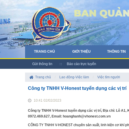
TRANG CHỦ
GIỚI THIỆU
THÔNG TIN
Gửi thông tin
Báo cáo trực tuyến
Trang chủ
/
Lao động-Việc làm
/
Việc tìm người
Công ty TNHH V-Honest tuyển dụng các vị trí
10:41 02/02/2023
Công ty TNHH V-Honest tuyển dụng các vị trí, Địa chỉ: Lô A1,
0972.469.627, Email: hoanghanh@vhonest.com.vn
CÔNG TY TNHH V-HONEST chuyên sản xuất, linh kiện cơ khí phư