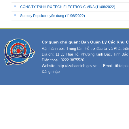
CÔNG TY TNHH RX TECH ELECTRONIC VINA
(11/08/2022)
Suntory Pepsicp tuyển dụng
(11/08/2022)
Cơ quan chủ quản: Ban Quản Lý Các Khu C
Vận hành bởi: Trung tâm Hỗ trợ đầu tư và Phát tri
Địa chỉ: 11 Lý Thái Tổ, Phường Kinh Bắc, Tỉnh Bắc
Điện thoại: 0222.3875526
Website:
http://izabacninh.gov.vn
- - Email:
tthtdtp
Đăng nhập