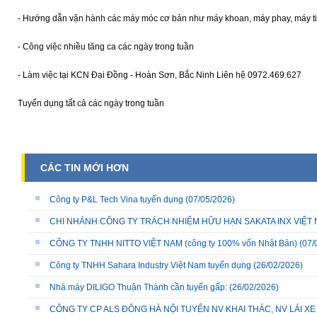
- Hướng dẫn vận hành các máy móc cơ bản như máy khoan, máy phay, máy t
- Công việc nhiều tăng ca các ngày trong tuần
- Làm việc tại KCN Đại Đồng - Hoàn Sơn, Bắc Ninh Liên hệ 0972.469.627
Tuyển dụng tất cả các ngày trong tuần
CÁC TIN MỚI HƠN
Công ty P&L Tech Vina tuyển dụng
(07/05/2026)
CHI NHÁNH CÔNG TY TRÁCH NHIỆM HỮU HẠN SAKATA INX VIỆT NA
CÔNG TY TNHH NITTO VIỆT NAM (công ty 100% vốn Nhật Bản)
(07/
Công ty TNHH Sahara Industry Việt Nam tuyển dụng
(26/02/2026)
Nhà máy DILIGO Thuận Thành cần tuyển gấp:
(26/02/2026)
CÔNG TY CP ALS ĐÔNG HÀ NỘI TUYỂN NV KHAI THÁC, NV LÁI X