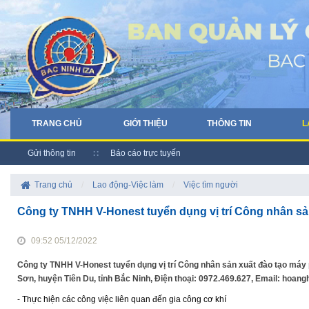
TRANG CHỦ
GIỚI THIỆU
THÔNG TIN
L
Gửi thông tin
Báo cáo trực tuyến
Trang chủ
/
Lao động-Việc làm
/
Việc tìm người
Công ty TNHH V-Honest tuyển dụng vị trí Công nhân sả
09:52 05/12/2022
Công ty TNHH V-Honest tuyển dụng vị trí Công nhân sản xuất đào tạo máy 
Sơn, huyện Tiên Du, tỉnh Bắc Ninh, Điện thoại: 0972.469.627, Email: ho
- Thực hiện các công việc liên quan đến gia công cơ khí