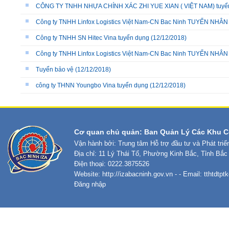
CÔNG TY TNHH NHỰA CHÍNH XÁC ZHI YUE XIAN ( VIỆT NAM) tuyể
Công ty TNHH Linfox Logistics Việt Nam-CN Bac Ninh TUYỂN NHÂ
Công ty TNHH SN Hitec Vina tuyển dụng
(12/12/2018)
Công ty TNHH Linfox Logistics Việt Nam-CN Bac Ninh TUYỂN NHÂ
Tuyển bảo vệ
(12/12/2018)
công ty THNN Youngbo Vina tuyển dụng
(12/12/2018)
Cơ quan chủ quản: Ban Quản Lý Các Khu C
Vận hành bởi: Trung tâm Hỗ trợ đầu tư và Phát tri
Địa chỉ: 11 Lý Thái Tổ, Phường Kinh Bắc, Tỉnh Bắc
Điện thoại: 0222.3875526
Website:
http://izabacninh.gov.vn
- - Email:
tthtdtp
Đăng nhập