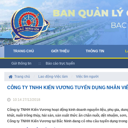
TRANG CHỦ
GIỚI THIỆU
THÔNG TIN
L
Gửi thông tin
Báo cáo trực tuyến
Trang chủ
/
Lao động-Việc làm
/
Việc tìm người
CÔNG TY TNHH KIẾN VƯƠNG TUYỂN DỤNG NHÂN VI
10:14 27/12/2018
Công ty TNHH Kiến Vương hoạt động kinh doanh nguyên liệu, phụ gia, dun
khát, nuôi trồng thủy, hải sản, sản xuất thức ăn chăn nuôi, dệt nhuộm, sơn,
Công ty TNHH Kiến Vương tại Bắc Ninh đang có nhu cầu tuyển dụng trong 