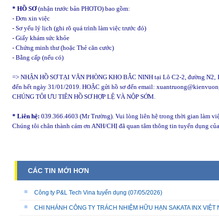
* HỒ SƠ
(nhận trước bản PHOTO) bao gồm:
- Đơn xin việc
- Sơ yếu lý lịch (ghi rõ quá trình làm việc trước đó)
- Giấy khám sức khỏe
- Chứng minh thư (hoặc Thẻ căn cước)
- Bằng cấp (nếu có)
=> NHẬN HỒ SƠ TẠI VĂN PHÒNG KHO BẮC NINH tại Lô C2-2, đường N2, KCN
đến hết ngày 31/01/2019. HOẶC gửi hồ sơ đến email: xuantruong@kienvuon
CHÚNG TÔI ƯU TIÊN HỒ SƠ HỢP LỆ VÀ NỘP SỚM.
* Liên hệ:
039.366.4603 (Mr Trường). Vui lòng liên hệ trong thời gian làm việ
Chúng tôi chân thành cám ơn ANH/CHỊ đã quan tâm thông tin tuyển dụng của
CÁC TIN MỚI HƠN
Công ty P&L Tech Vina tuyển dụng
(07/05/2026)
CHI NHÁNH CÔNG TY TRÁCH NHIỆM HỮU HẠN SAKATA INX VIỆT NA