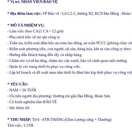
* Vị trí: NHÂN VIÊN BẢO VỆ
* Địa điểm làm việc:
VP Bảo vệ - Lô C2-2, đường N2, KCN Đại Đồng - Hoàn S
* MÔ TẢ NHIỆM VỤ:
- Làm việc theo CA (1 CA = 12 giờ)
- Phụ trách bảo vệ tài sản công ty
- Tuần tra, kiểm soát đảm bảo an toàn lao động, an toàn PCCC (phòng cháy c
- Kiểm soát phương tiện, con người, tài sản, hàng hóa, khi ra vào công ty theo
- Hướng dẫn khách hàng đến lấy và nhập hàng
- Chăm sóc cơ sở hạ tầng, chăm sóc cây xanh, bảo vệ cảnh quan môi trường
- Quản lý các trang thiết bị phục vụ công việc.
- Lập kế hoạch và đề xuất mua sắm thiết bị đảm bảo kịp thời phục vụ công vi
* YÊU CẦU:
- NAM > 26 TUỔI
- Ưu tiên người địa phương/ thường trú gần Đại Đồng, Hoàn Sơn
- Có kinh nghiệm làm BẢO VỆ
- Sức khỏe tốt
* THU NHẬP:
Từ 6 - 8TR/THÁNG (Gồm Lương cứng + Thưởng)
Thử việc: 5.5TR