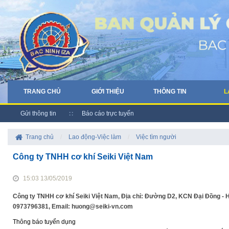
TRANG CHỦ
GIỚI THIỆU
THÔNG TIN
L
Gửi thông tin
Báo cáo trực tuyến
Trang chủ
/
Lao động-Việc làm
/
Việc tìm người
Công ty TNHH cơ khí Seiki Việt Nam
15:03 13/05/2019
Công ty TNHH cơ khí Seiki Việt Nam, Địa chỉ: Đường D2, KCN Đại Đồng - H
0973796381, Email: huong@seiki-vn.com
Thông báo tuyển dụng