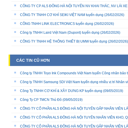
CÔNG TY CP ALS ĐÔNG HÀ NỘI TUYỂN NV KHAI THÁC, NV LÁI X
CÔNG TY TNHH CƠ KHÍ SEIKI VIỆT NAM tuyển dụng
(26/02/2026)
CÔNG TNHH LINK ELECTRONICS tuyển dụng
(26/02/2026)
Công ty TNHH Laird Việt Nam (Dupont) tuyển dụng
(26/02/2026)
CÔNG TY TNHH HỆ THỐNG THIẾT BỊ UMW tuyển dụng
(26/02/2026)
CÁC TIN CŨ HƠN
Công ty TNHH Toyo Ink Compounds Việt Nam tuyển Công nhân bảo trì
Công ty TNHH Samsung SDI Việt Nam tuyển dụng nhiều vị trí Nhân viê
Công Ty TNHH CƠ KHÍ & XÂY DƯNG KP tuyển dụng
(09/05/2019)
Công Ty CP TMCN Thủ Đô
(09/05/2019)
CÔNG TY CỔ PHẦN ALS ĐÔNG HÀ NỘI TUYỂN GẤP NHÂN VIÊN LÁ
CÔNG TY CỔ PHẦN ALS ĐÔNG HÀ NỘI TUYỂN NHÂN VIÊN KHO, QC
CÔNG TY CỔ PHẦN ALS ĐÔNG HÀ NỘI TUYỂN GẤP NHÂN VIÊN LÁ