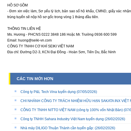
HỒ SƠ GỒM
- Đơn xin việc làm, Sơ yếu lý lịch, bản sao sổ hộ khẩu, CMND, giấy xác nhận
trúng tuyển sẽ nộp hồ sơ gốc trong vòng 1 tháng đầu tiên.
THÔNG TIN LIÊN HỆ
Ms. Hương - PHCNS 0222 3848 186 Hoặc Mr. Trường 0936 600 599
Email: huong@seiki-vn.com
CÔNG TY TNHH CƠ KHÍ SEIKI VIỆT NAM
Địa chỉ: Đường D2-3, KCN Đại Đồng - Hoàn Sơn, Tiên Du, Bắc Ninh
CÁC TIN MỚI HƠN
Công ty P&L Tech Vina tuyển dụng
(07/05/2026)
CHI NHÁNH CÔNG TY TRÁCH NHIỆM HỮU HẠN SAKATA INX VIỆT NA
CÔNG TY TNHH NITTO VIỆT NAM (công ty 100% vốn Nhật Bản)
(07/
Công ty TNHH Sahara Industry Việt Nam tuyển dụng
(26/02/2026)
Nhà máy DILIGO Thuận Thành cần tuyển gấp:
(26/02/2026)