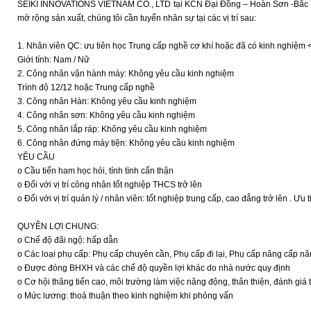
SEIKI INNOVATIONS VIETNAM CO., LTD tại KCN Đại Đồng – Hoàn Sơn -Bắc Ninh
mở rộng sản xuất, chúng tôi cần tuyển nhân sự tại các vị trí sau:
1. Nhân viên QC: ưu tiên học Trung cấp nghề cơ khí hoặc đã có kinh nghiệm 
Giới tính: Nam / Nữ
2. Công nhân vận hành máy: Không yêu cầu kinh nghiệm
Trình độ 12/12 hoặc Trung cấp nghề
3. Công nhân Hàn: Không yêu cầu kinh nghiệm
4. Công nhân sơn: Không yêu cầu kinh nghiệm
5. Công nhân lắp ráp: Không yêu cầu kinh nghiệm
6. Công nhân đứng máy tiện: Không yêu cầu kinh nghiệm
YÊU CẦU
o Cầu tiến ham học hỏi, tính tình cẩn thận
o Đối với vị trí công nhân tốt nghiệp THCS trở lên
o Đối với vị trí quản lý / nhân viên: tốt nghiệp trung cấp, cao đẳng trở lên . Ư
QUYỀN LỢI CHUNG:
o Chế độ đãi ngộ: hấp dẫn
o Các loại phụ cấp: Phụ cấp chuyên cần, Phụ cấp đi lại, Phụ cấp nâng cấp n
o Được đóng BHXH và các chế độ quyền lợi khác do nhà nước quy định
o Cơ hội thăng tiến cao, môi trường làm việc năng động, thân thiện, đánh gi
o Mức lương: thoả thuận theo kinh nghiệm khi phỏng vấn