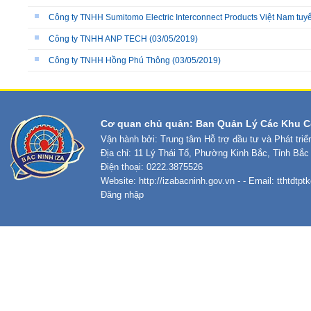
Công ty TNHH Sumitomo Electric Interconnect Products Việt Nam tuyể
Công ty TNHH ANP TECH
(03/05/2019)
Công ty TNHH Hồng Phú Thông
(03/05/2019)
Cơ quan chủ quản: Ban Quản Lý Các Khu C
Vận hành bởi: Trung tâm Hỗ trợ đầu tư và Phát tri
Địa chỉ: 11 Lý Thái Tổ, Phường Kinh Bắc, Tỉnh Bắc
Điện thoại: 0222.3875526
Website:
http://izabacninh.gov.vn
- - Email:
tthtdtp
Đăng nhập