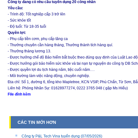
Công ty đang có nhu cầu tuyển dụng 20 công nhân
Yêu cầu:
- Trình độ: Tốt nghiệp cấp 3 trở lên
- Sức khỏe tốt
- Độ tuổi: Từ 18-35 tuổi
Quyền lợi:
- Phụ cấp tiền cơm, phụ cấp tăng ca
- Thưởng chuyên cần hàng tháng, Thưởng thành tích hàng quí.
- Thưởng tháng lương 13.
- Được hưởng chế độ Bảo hiểm bắt buộc theo đúng quy định của Luật Lao đ
- Được hưởng gói bảo hiểm sức khỏe và tai nạn tự nguyện do công ty DB Sche
- Được quyền lợi du lịch hàng năm, tiệc cuối năm….
- Môi trường làm việc năng động, chuyên nghiệp.
Địa chỉ: Số 1, đường 6, tổng kho Mapletree, KCN VSIP, Phù Chẩn, Từ Sơn, Bắ
Liên hệ: Phòng Nhân Sự: 01628977274, 0222 3765 048 ( gặp Ms Hiếu)
File đính kèm
CÁC TIN MỚI HƠN
Công ty P&L Tech Vina tuyển dụng
(07/05/2026)