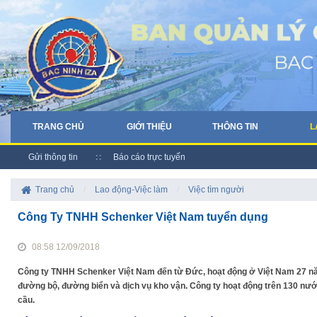
TRANG CHỦ
GIỚI THIỆU
THÔNG TIN
L
Gửi thông tin
Báo cáo trực tuyến
Trang chủ
/
Lao động-Việc làm
/
Việc tìm người
Công Ty TNHH Schenker Việt Nam tuyển dụng
08:58 12/09/2018
Công ty TNHH Schenker Việt Nam đến từ Đức, hoạt động ở Việt Nam 27 n
đường bộ, đường biển và dịch vụ kho vận. Công ty hoạt động trên 130 nước 
cầu.