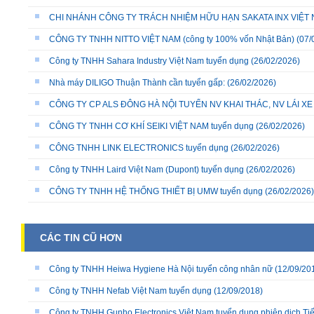
CHI NHÁNH CÔNG TY TRÁCH NHIỆM HỮU HẠN SAKATA INX VIỆT NA
CÔNG TY TNHH NITTO VIỆT NAM (công ty 100% vốn Nhật Bản)
(07/
Công ty TNHH Sahara Industry Việt Nam tuyển dụng
(26/02/2026)
Nhà máy DILIGO Thuận Thành cần tuyển gấp:
(26/02/2026)
CÔNG TY CP ALS ĐÔNG HÀ NỘI TUYỂN NV KHAI THÁC, NV LÁI X
CÔNG TY TNHH CƠ KHÍ SEIKI VIỆT NAM tuyển dụng
(26/02/2026)
CÔNG TNHH LINK ELECTRONICS tuyển dụng
(26/02/2026)
Công ty TNHH Laird Việt Nam (Dupont) tuyển dụng
(26/02/2026)
CÔNG TY TNHH HỆ THỐNG THIẾT BỊ UMW tuyển dụng
(26/02/2026)
CÁC TIN CŨ HƠN
Công ty TNHH Heiwa Hygiene Hà Nội tuyển công nhân nữ
(12/09/20
Công ty TNHH Nefab Việt Nam tuyển dụng
(12/09/2018)
Công ty TNHH Gunho Electronics Việt Nam tuyển dụng phiên dịch Ti