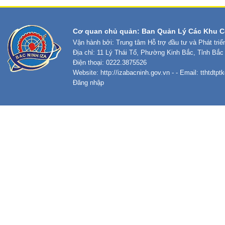
Cơ quan chủ quản: Ban Quản Lý Các Khu C
Vận hành bởi: Trung tâm Hỗ trợ đầu tư và Phát tri
Địa chỉ: 11 Lý Thái Tổ, Phường Kinh Bắc, Tỉnh Bắc
Điện thoại: 0222.3875526
Website:
http://izabacninh.gov.vn
- - Email:
tthtdtp
Đăng nhập